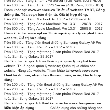
Trên 50 triệu: Tặng 1 năm VPS Server (3GB Ram, 60GB HDD)
Trên 100 triệu: Tặng 1 năm VPS Server (4GB Ram, 80GB HDD)
Tham khảo tại:
www.webbee.vn
Thiết kế website TMĐT, Cổng
thông tin, Tòa soạn báo điện tử, Giá trị hợp đồng:
Trên 200 triệu: Tặng Macbook Air 13.3″ – 128GB – 2016
Trên 300 triệu: Tặng Apple MacBook Pro 13.3” – 128GB – 2017
Trên 500 triệu: Tặng Apple MacBook Pro 13.3” – 256GB – 2017
Tham khảo tại:
www.epl.vn
Thuê ngoài quản lý và phát triển
website,
G
iá trị hợp đồng
:
Trên 65 triệu: Tặng điện thoại di động Samsung Galaxy A9 Pro
Trên 100 triệu: Tặng iPad Pro – 10.5” – 64GB
Trên 150 triệu: Tặng một trong 2 sản phẩm iPhone Red 2017
hoặc SamSung Galaxy S8 2017
Khi đăng ký các gói dịch vụ thuê ngoài quản lý và phát triển
website: Thuê ngoài quản lý website; Quản trị và chăm sóc
website, Nâng cấp website. Tham khảo tại
www.bpoweb.vn
Thiết kế đồ họa, nhận diện thương hiệu, in ấn, Giá trị hợp
đồng:
Trên 100 triệu: Tặng điện thoại di động Samsung Galaxy A9 Pro
Trên 200 triệu: Tặng iPad Pro – 10.5” – 64GB
Trên 300 triệu: Tặng một trong 2 sản phẩm iPhone Red 2017
hoặc SamSung Galaxy S8 2017
Khi đăng ký các gói dịch thiết kế, in ấn tại
www.designmax.vn
Điều kiện áp dụng :
– Chỉ áp dụng cho những hàng hóa,