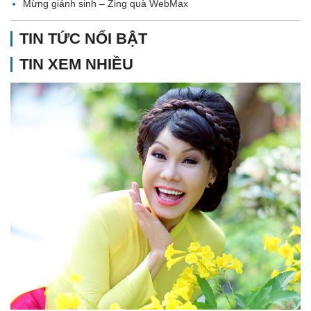
Mừng giánh sinh – Zing quà WebMax
TIN TỨC NỔI BẬT
TIN XEM NHIỀU