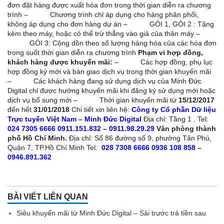
đơn đặt hàng được xuất hóa đơn trong thời gian diễn ra chương
trình – Chương trình chỉ áp dụng cho hàng phân phối,
không áp dụng cho đơn hàng dự án – GÓI 1, GÓI 2 : Tặng
kèm theo máy, hoặc có thể trừ thẳng vào giá của thân máy –
GÓI 3: Cộng dồn theo số lượng hàng hóa của các hóa đơn
trong suốt thời gian diễn ra chương trình
Phạm vi hợp đồng,
khách hàng được khuyến mãi:
– Các hợp đồng, phụ lục
hợp đồng ký mới và bàn giao dịch vụ trong thời gian khuyến mãi
– Các khách hàng đang sử dụng dịch vụ của Minh Đức
Digital chỉ được hưởng khuyến mãi khi đăng ký sử dụng mới hoặc
dịch vụ bổ sung mới – Thời gian khuyến mãi từ
15/12/2017
đến hết
31/01/2018
Chi tiết xin liên hệ:
Công ty Cổ phần Dữ liệu
Trực tuyến Việt Nam – Minh Đức Digital
Địa chỉ: Tầng 1 . Tel:
024 7305 6666
0911.151.832 – 0911.98.29.29
Văn phòng thành
phố Hồ Chí Minh.
Địa chỉ: Số 86 đường số 9, phường Tân Phú,
Quận 7, TP.Hồ Chí Minh Tel:
028 7308 6666
0936 108 858 –
0946.891.362
BÀI VIẾT LIÊN QUAN
Siêu khuyến mãi từ Minh Đức Digital – Sài trước trả tiền sau