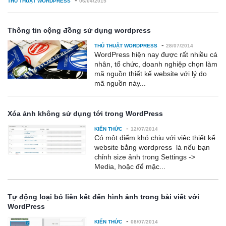
THỦ THUẬT WORDPRESS
06/04/2015
Thông tin cộng đồng sử dụng wordpress
-
THỦ THUẬT WORDPRESS
28/07/2014
WordPress hiện nay được rất nhiều cá
nhân, tổ chức, doanh nghiệp chọn làm
mã nguồn thiết kế website với lý do
mã nguồn này...
Xóa ảnh không sử dụng tới trong WordPress
-
KIẾN THỨC
12/07/2014
Có một điểm khó chịu với việc thiết kế
website bằng wordpress là nếu bạn
chỉnh size ảnh trong Settings ->
Media, hoặc để mặc...
Tự động loại bỏ liên kết đến hình ảnh trong bài viết với
WordPress
-
KIẾN THỨC
08/07/2014