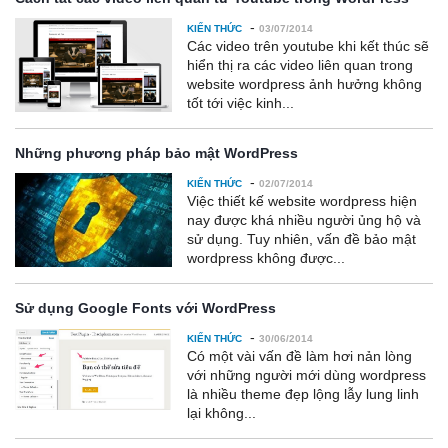
-
KIẾN THỨC
03/07/2014
Các video trên youtube khi kết thúc sẽ
hiển thị ra các video liên quan trong
website wordpress ảnh hưởng không
tốt tới việc kinh...
Những phương pháp bảo mật WordPress
-
KIẾN THỨC
02/07/2014
Việc thiết kế website wordpress hiện
nay được khá nhiều người ủng hộ và
sử dụng. Tuy nhiên, vấn đề bảo mật
wordpress không được...
Sử dụng Google Fonts với WordPress
-
KIẾN THỨC
30/06/2014
Có một vài vấn đề làm hơi nản lòng
với những người mới dùng wordpress
là nhiều theme đẹp lộng lẫy lung linh
lại không...