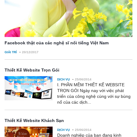
Facebook thật của các nghệ sĩ nổi tiếng Việt Nam
-
GIẢI TRÍ
20/12/2017
Thiết Kế Website Trọn Gói
-
DỊCH VỤ
25/06/2014
I. PHẦN MỀM THIẾT KẾ WEBSITE
TRỌN GÓI Ngày nay với việc phát
triển của công nghệ cùng với sự bùng
nổ của các dịch...
Thiết Kế Website Khách Sạn
-
DỊCH VỤ
25/06/2014
Doanh nghiệp của bạn đang kinh