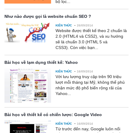
bộ lọc...
Như nào được gọi là website chuẩn SEO ?
-
KIẾN THỨC
26/09/2014
Website được thiết kế theo 2 chuẩn là
2.0 (HTML4 và CSS2), và xu hướng
sẽ là chuẩn 3.0 (HTML 5 và
CSS3). Còn việc bạn...
Bài học về lạm dụng thiết kế: Yahoo
-
KIẾN THỨC
16/09/2014
Với lưu lượng truy cập trên 90 triệu
lượt mỗi tháng tại Mỹ, không thể phủ
nhận mức độ phổ biến rộng rãi của
Yahoo...
Bài học về thiết kế có chiến lược: Google Video
-
KIẾN THỨC
16/09/2014
Từ trước đến nay, Google luôn nổi