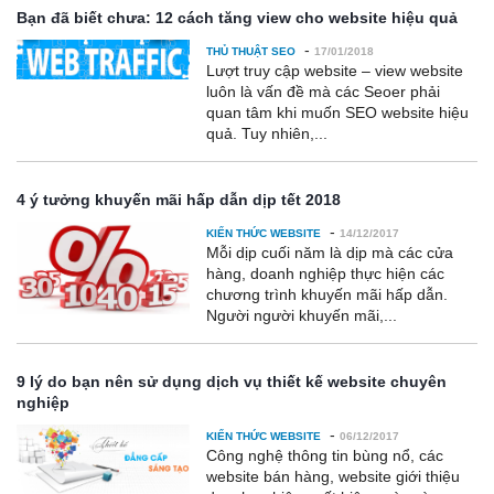
Bạn đã biết chưa: 12 cách tăng view cho website hiệu quả
-
THỦ THUẬT SEO
17/01/2018
Lượt truy cập website – view website
luôn là vấn đề mà các Seoer phải
quan tâm khi muốn SEO website hiệu
quả. Tuy nhiên,...
4 ý tưởng khuyến mãi hấp dẫn dịp tết 2018
-
KIẾN THỨC WEBSITE
14/12/2017
Mỗi dịp cuối năm là dịp mà các cửa
hàng, doanh nghiệp thực hiện các
chương trình khuyến mãi hấp dẫn.
Người người khuyến mãi,...
9 lý do bạn nên sử dụng dịch vụ thiết kế website chuyên
nghiệp
-
KIẾN THỨC WEBSITE
06/12/2017
Công nghệ thông tin bùng nổ, các
website bán hàng, website giới thiệu