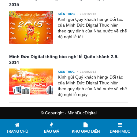
2015
-
KIẾN THỨC
29/01/2015
Kính gửi Quý khách hàng/ Đối tác
của Minh Đức Digital Thực hiện
theo quy định của Nhà nước về chế
độ nghỉ lễ tết...
Minh Đức Digital thông báo nghỉ lễ Quốc khánh 2-9-
2014
-
KIẾN THỨC
29/08/2014
Kính gửi Quý khách hàng/ Đối tác
của Minh Đức Digital Thực hiện
theo quy định của Nhà nước về chế
độ nghỉ lễ ngày...
© Copyright - MinhDucDigital
TRANG CHỦ
BÁO GIÁ
KHO GIAO DIỆN
DANH MỤC