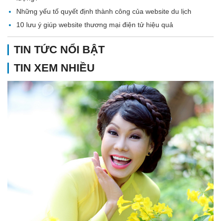
Những yếu tố quyết định thành công của website du lịch
10 lưu ý giúp website thương mại điện tử hiệu quả
TIN TỨC NỔI BẬT
TIN XEM NHIỀU