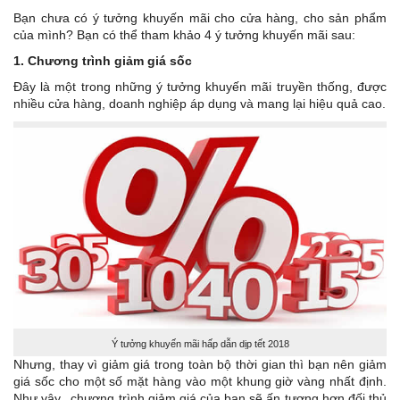
Bạn chưa có ý tưởng khuyến mãi cho cửa hàng, cho sản phẩm
của mình? Bạn có thể tham khảo 4 ý tưởng khuyến mãi sau:
1. Chương trình giảm giá sốc
Đây là một trong những ý tưởng khuyến mãi truyền thống, được
nhiều cửa hàng, doanh nghiệp áp dụng và mang lại hiệu quả cao.
Ý tưởng khuyến mãi hấp dẫn dịp tết 2018
Nhưng, thay vì giảm giá trong toàn bộ thời gian thì bạn nên giảm
giá sốc cho một số mặt hàng vào một khung giờ vàng nhất định.
Như vậy, chương trình giảm giá của bạn sẽ ấn tượng hơn đối thủ