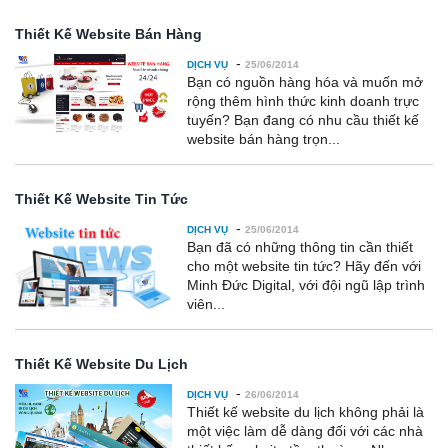
Thiết Kế Website Bán Hàng
-
DỊCH VỤ
25/06/2014
Bạn có nguồn hàng hóa và muốn mở
rộng thêm hình thức kinh doanh trực
tuyến? Bạn đang có nhu cầu thiết kế
website bán hàng trọn...
Thiết Kế Website Tin Tức
-
DỊCH VỤ
25/06/2014
Bạn đã có những thông tin cần thiết
cho một website tin tức? Hãy đến với
Minh Đức Digital, với đội ngũ lập trình
viên...
Thiết Kế Website Du Lịch
-
DỊCH VỤ
26/06/2014
Thiết kế website du lịch không phải là
một việc làm dễ dàng đối với các nhà