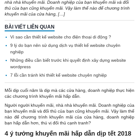
nhà nhà khuyến mãi. Doanh nghiệp của bạn khuyến mãi và đối
thủ của bạn cũng khuyến mãi. Vậy làm thế nào để chương trình
khuyến mãi của cửa hàng, […]
BÀI VIẾT LIÊN QUAN
Vì sao cần thiết kế website cho điện thoại di động ?
9 lý do bạn nên sử dụng dịch vụ thiết kế website chuyên
nghiệp
Những điều cần biết trước khi quyết định xây dựng website
wordpress
7 lỗi cần tránh khi thiết kế website chuyên nghiệp
Mỗi dịp cuối năm là dịp mà các cửa hàng, doanh nghiệp thực hiện
các chương trình khuyến mãi hấp dẫn.
Người người khuyến mãi, nhà nhà khuyến mãi. Doanh nghiệp của
bạn khuyến mãi và đối thủ của bạn cũng khuyến mãi. Vậy làm thế
nào để chương trình khuyến mãi của cửa hàng, doanh nghiệp
bạn hấp dẫn hơn, thú vị đối thủ cạnh tranh?
4 ý tưởng khuyến mãi hấp dẫn dịp tết 2018