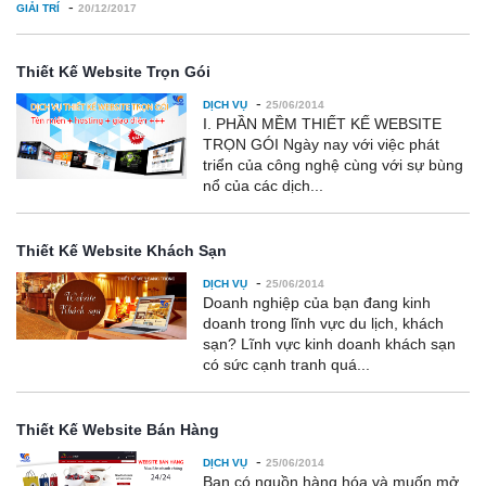
-
GIẢI TRÍ
20/12/2017
Thiết Kế Website Trọn Gói
-
DỊCH VỤ
25/06/2014
I. PHẦN MỀM THIẾT KẾ WEBSITE
TRỌN GÓI Ngày nay với việc phát
triển của công nghệ cùng với sự bùng
nổ của các dịch...
Thiết Kế Website Khách Sạn
-
DỊCH VỤ
25/06/2014
Doanh nghiệp của bạn đang kinh
doanh trong lĩnh vực du lịch, khách
sạn? Lĩnh vực kinh doanh khách sạn
có sức cạnh tranh quá...
Thiết Kế Website Bán Hàng
-
DỊCH VỤ
25/06/2014
Bạn có nguồn hàng hóa và muốn mở