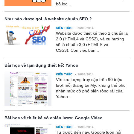
bộ lọc...
Như nào được gọi là website chuẩn SEO ?
-
KIẾN THỨC
26/09/2014
Website được thiết kế theo 2 chuẩn là
2.0 (HTML4 và CSS2), và xu hướng
sẽ là chuẩn 3.0 (HTML 5 và
CSS3). Còn việc bạn...
Bài học về lạm dụng thiết kế: Yahoo
-
KIẾN THỨC
16/09/2014
Với lưu lượng truy cập trên 90 triệu
lượt mỗi tháng tại Mỹ, không thể phủ
nhận mức độ phổ biến rộng rãi của
Yahoo...
Bài học về thiết kế có chiến lược: Google Video
-
KIẾN THỨC
16/09/2014
Từ trước đến nay, Google luôn nổi