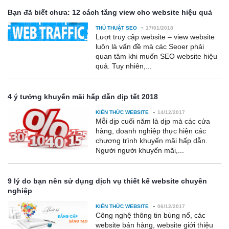
Bạn đã biết chưa: 12 cách tăng view cho website hiệu quả
-
THỦ THUẬT SEO
17/01/2018
Lượt truy cập website – view website
luôn là vấn đề mà các Seoer phải
quan tâm khi muốn SEO website hiệu
quả. Tuy nhiên,...
4 ý tưởng khuyến mãi hấp dẫn dịp tết 2018
-
KIẾN THỨC WEBSITE
14/12/2017
Mỗi dịp cuối năm là dịp mà các cửa
hàng, doanh nghiệp thực hiện các
chương trình khuyến mãi hấp dẫn.
Người người khuyến mãi,...
9 lý do bạn nên sử dụng dịch vụ thiết kế website chuyên
nghiệp
-
KIẾN THỨC WEBSITE
06/12/2017
Công nghệ thông tin bùng nổ, các
website bán hàng, website giới thiệu