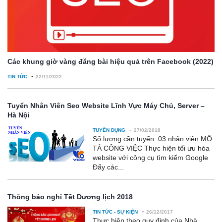
Các khung giờ vàng đăng bài hiệu quả trên Facebook (2022)
-
TIN TỨC
22/11/2022
Tuyển Nhân Viên Seo Website Lĩnh Vực Máy Chủ, Server –
Hà Nội
-
TUYỂN DỤNG
27/02/2018
Số lượng cần tuyển: 03 nhân viên MÔ
TẢ CÔNG VIỆC Thực hiện tối ưu hóa
website với công cụ tìm kiếm Google
Đẩy các...
Thông báo nghỉ Tết Dương lịch 2018
-
TIN TỨC - SỰ KIỆN
26/12/2017
Thực hiện theo quy định của Nhà