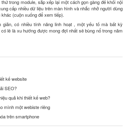
i thứ trong module, sắp xếp lại một cách gọn gàng để khối nội
i cung cấp nhiều dữ liệu trên màn hình và nhắc nhở người dùng
ng khác (cuộn xuống để xem tiếp).
giản, có nhiều tính năng linh hoạt , một yếu tố mà bất kỳ
y có lẽ là xu hướng được mong đợi nhất sẽ bùng nổ trong năm
iết kế website
phải SEO?
iệu quả khi thiết kế web?
ho mình một webiste riêng
 hóa trên smartphone