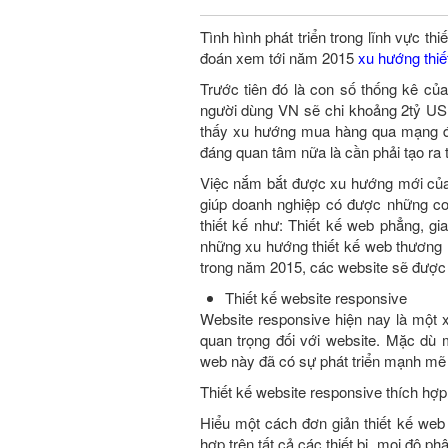
Tình hình phát triển trong lĩnh vực th
đoán xem tới năm 2015
xu hướng thiế
Trước tiên đó là con số thống kê củ
người dùng VN sẽ chi khoảng 2tỷ US
thấy xu hướng mua hàng qua mạng đa
đáng quan tâm nữa là cần phải tạo ra 
Việc nắm bắt được xu hướng mới của t
giúp doanh nghiệp có được những cơ
thiết kế như: Thiết kế web phẳng, g
những xu hướng thiết kế web thương m
trong năm 2015, các website sẽ được 
Thiết kế website responsive
Website responsive hiện nay là một 
quan trọng đối với website. Mặc dù
web này đã có sự phát triển mạnh mẽ do
Thiết kế website responsive thích hợp
Hiểu một cách đơn giản thiết kế web
hợp trên tất cả các thiết bị, mọi độ p