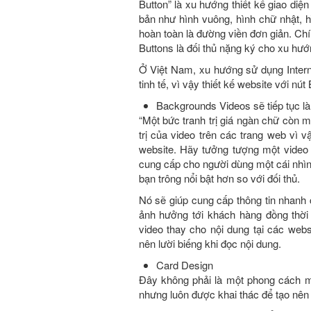
Button” là xu hướng thiết kế giao di
bản như hình vuông, hình chữ nhật, h
hoàn toàn là đường viền đơn giản. Ch
Buttons là đối thủ nặng ký cho xu hư
Ở Việt Nam, xu hướng sử dụng Intern
tinh tế, vì vậy thiết kế website với nút
Backgrounds Videos sẽ tiếp tục 
“Một bức tranh trị giá ngàn chữ còn mộ
trị của video trên các trang web vì
website. Hãy tưởng tượng một video 
cung cấp cho người dùng một cái nhìn
bạn trông nổi bật hơn so với đối thủ.
Nó sẽ giúp cung cấp thông tin nhanh 
ảnh hưởng tới khách hàng đồng thời 
video thay cho nội dung tại các webs
nên lười biếng khi đọc nội dung.
Card Design
Đây không phải là một phong cách mớ
nhưng luôn được khai thác để tạo nên