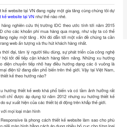
iết kế website tại VN đang ngày một gia tăng cùng chúng tôi dự
t kế website tại VN
như thế nào nhé.
a hãng nghiên cứu thị trường IDC theo ước tính tới năm 2015
D cho các khoản phí mua hàng qua mạng, như vậy ta có thể
ng ngày một tăng . Khi đó dẫn tới một vấn đề chúng ta cần
trang web ấn tượng và thu hút khách hàng nhất.
hời đại, tâm lý người tiêu dùng, sự phát triển của công nghệ
 hội tốt để tiếp cận khách hàng tiềm năng. Những xu hướng
iao diện chuyển tiếp nhỏ hay điều hướng dạng các ô vuông là
ại điện tử đang dần phổ biến trên thế giới. Vậy tại Việt Nam,
thiết kế theo hướng nào?
xu hướng thiết kế web khá phổ biến và có tầm ảnh hưởng rất
 mới chỉ được áp dụng từ năm 2012 nhưng xu hướng thiết kế
 sự xuất hiện của các thiết bị di động trên khắp thế giới.
 với mọi loại màn hình
 Responsive là phong cách thiết kế website làm sao cho phù
hân giải màn hình bằng cách áp dụng nhiều bố cục cho từng loại