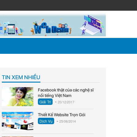
TIN XEM NHIỀU
Facebook thật của các nghệ sĩ
nổi tiếng Việt Nam
-
Giải Trí
20/12/2017
Thiết Kế Website Trọn Gói
-
Dịch Vụ
25/06/2014