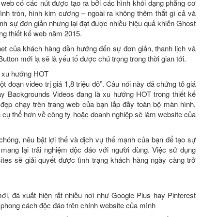
ện web có các nút được tạo ra bởi các hình khối dạng phẳng cơ
ình tròn, hình kim cương – ngoài ra không thêm thắt gì cả và
ính sự đơn giản nhưng lại đạt được nhiều hiệu quả khiến Ghost
ớng thiết kế web năm 2015.
et của khách hàng dần hướng đến sự đơn giản, thanh lịch và
 Button mới lạ sẽ là yếu tố được chú trọng trong thời gian tới.
là xu hướng HOT
t đoạn video trị giá 1,8 triệu đô”. Câu nói này đã chứng tỏ giá
 vậy Backgrounds Videos đang là xu hướng HOT trong thiết kế
đẹp chạy trên trang web của bạn lấp đầy toàn bộ màn hình,
 cụ thể hơn về công ty hoặc doanh nghiệp sẽ làm website của
chóng, nêu bật lợi thế và dịch vụ thế mạnh của bạn để tạo sự
mang lại trải nghiệm độc đáo với người dùng. Việc sử dụng
ites sẽ giải quyết được tình trạng khách hàng ngày càng trở
i, đã xuất hiện rất nhiều nơi như Google Plus hay Pinterest
 phong cách độc đáo trên chính website của mình