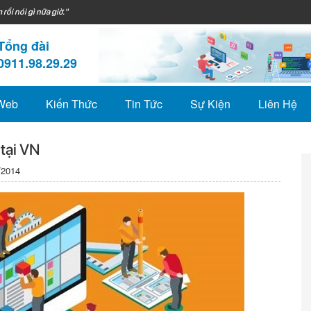
 rồi nói gì nữa giờ."
Tổng đài
0911.98.29.29
 Web
Kiến Thức
Tin Tức
Sự Kiện
Liên Hệ
 tại VN
/2014