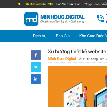
Thiết kế website TMĐT
Đào Minh bình luận:
"Tuyệt ...siêu phẩm
Dịch Vụ
Báo Giá
Kho Giao Diện
Xu hướng thiết kế website
Minh Đức Digital
-
11:12 sáng 30/10