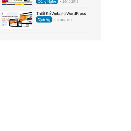
-
Công Nghệ
20/10/2016
Thiết Kế Website WordPress
-
Dịch Vụ
26/06/2014