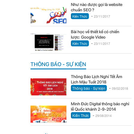
Như nào được gọi là website
chuẩn SEO ?
-
Kiến Thức
23/11/2017
Bài học về thiết kế có chiến
lược: Google Video
-
Kiến Thức
23/11/2017
THÔNG BÁO - SỰ KIỆN
Thông Báo Lịch Nghỉ Tết Âm
Lịch Mậu Tuất 2018
-
Thông báo - Sự kiện
09/02/2018
Minh Đức Digital thông báo nghỉ
lễ Quốc khánh 2-9-2014
-
Kiến Thức
29/08/2014