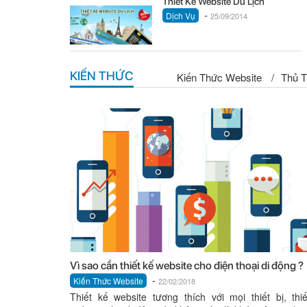
Thiết Kế Website Du Lịch
-
Dịch Vụ
25/09/2014
KIẾN THỨC
Kiến Thức Website
/
Thủ T
Vì sao cần thiết kế website cho điện thoại di động ?
-
Kiến Thức Website
22/02/2018
Thiết kế website tương thích với mọi thiết bị, thi