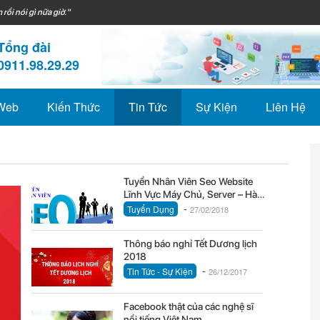
 rồi nói gì nữa giờ."
Tổng đài
0911.98.29.29
 Web
Kiến Thức
Tin Tức
Sự Kiện
Liên Hệ
Tuyển Nhân Viên Seo Website
Lĩnh Vực Máy Chủ, Server – Hà
-
Nội
Tuyển Dụng
27/02/2018
Thông báo nghỉ Tết Dương lịch
2018
-
Tin Tức - Sự Kiện
26/12/2017
Facebook thật của các nghệ sĩ
nổi tiếng Việt Nam