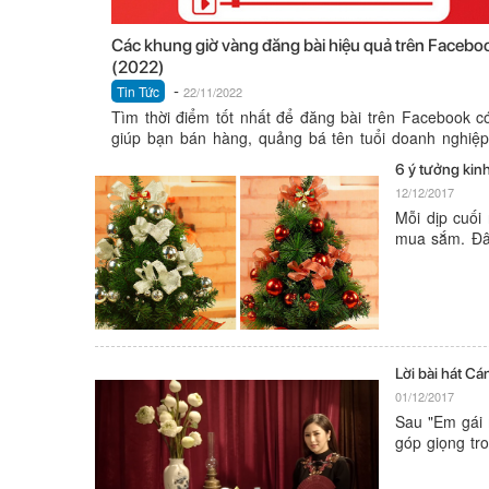
Các khung giờ vàng đăng bài hiệu quả trên Facebo
(2022)
-
Tin Tức
22/11/2022
Tìm thời điểm tốt nhất để đăng bài trên Facebook c
giúp bạn bán hàng, quảng bá tên tuổi doanh nghiệ
mình; đồng...
6 ý tưởng kin
12/12/2017
Mỗi dịp cuối
mua sắm. Đây
bạn chưa có n
tham khảo...
Lời bài hát C
01/12/2017
Sau "Em gái 
góp giọng tr
Mẹ chồng được
ý...