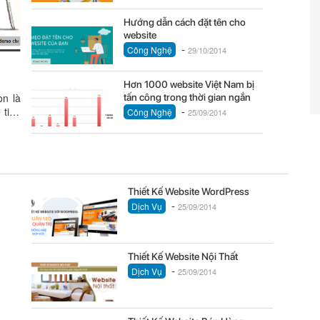
Hướng dẫn cách đặt tên cho
website
-
Công Nghệ
29/10/2014
Hơn 1000 website Việt Nam bị
òn là
tấn công trong thời gian ngắn
-
 tinh
Công Nghệ
25/09/2014
Thiết Kế Website WordPress
-
Dịch Vụ
25/09/2014
Thiết Kế Website Nội Thất
-
Dịch Vụ
25/09/2014