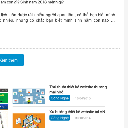
năm con gì? Sinh năm 2018 mệnh gì?
lịch luôn được rất nhiều người quan tâm, có thể bạn biết mình
o nhiêu, nhưng có chắc bạn biết mình sinh năm con nào và
ào? Bạn hay người thân, bạn bè của bạn chuẩn bị chào đón
o...
Xem thêm
Thủ thuật thiết kế website thương
mại nhỏ
-
Công Nghệ
16/04/2015
Xu hướng thiết kế website tại VN
-
Công Nghệ
30/10/2014