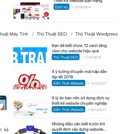
Thiết Kế Website Bán Hàng
-
Dịch Vụ
25/09/2014
huật Máy Tính
/
Thủ Thuật SEO
/
Thủ Thuật Wordpress
Bạn đã biết chưa: 12 cách tăng
view cho website hiệu quả
-
Thủ Thuật SEO
17/01/2018
4 ý tưởng khuyến mãi hấp dẫn
dịp tết 2018
-
Kiến Thức Website
14/12/2017
9 lý do bạn nên sử dụng dịch vụ
thiết kế website chuyên nghiệp
-
Kiến Thức Website
06/12/2017
Những điều cần biết trước khi
ết kế
quyết định xây dựng website