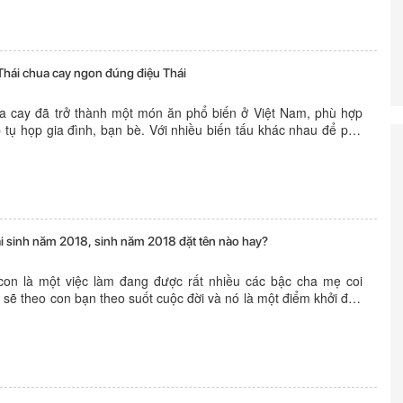
Thái chua cay ngon đúng điệu Thái
a cay đã trở thành một món ăn phổ biến ở Việt Nam, phù hợp
 tụ họp gia đình, bạn bè. Với nhiều biến tấu khác nhau để phù
vị của từng người, lẩu Thái ngày càng được đa dạng hơn. Nếu...
ái sinh năm 2018, sinh năm 2018 đặt tên nào hay?
con là một việc làm đang được rất nhiều các bậc cha mẹ coi
n sẽ theo con bạn theo suốt cuộc đời và nó là một điểm khởi đầu
 của các bé về sau. Nếu bạn sắp có một bé gái...