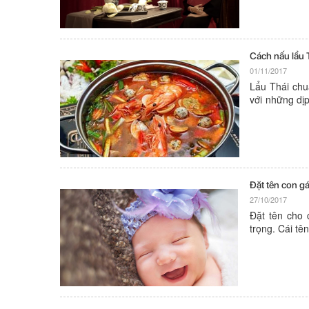
Cách nấu lẩu 
01/11/2017
Lẩu Thái chu
với những dịp
hợp với khẩu 
Đặt tên con g
27/10/2017
Đặt tên cho 
trọng. Cái tê
cho tương lai