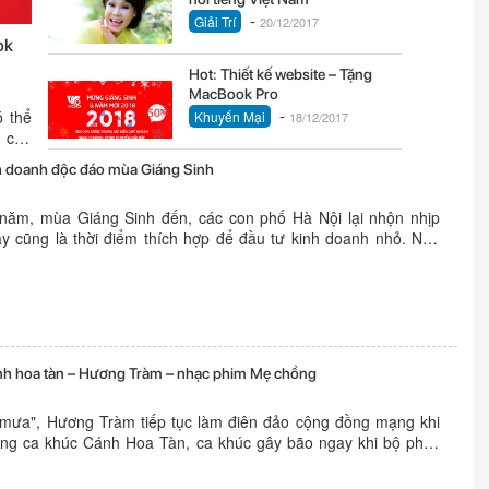
-
Giải Trí
20/12/2017
ok
Hot: Thiết kế website – Tặng
MacBook Pro
-
ó thể
Khuyến Mại
18/12/2017
p của
h doanh độc đáo mùa Giáng Sinh
 năm, mùa Giáng Sinh đến, các con phố Hà Nội lại nhộn nhịp
 cũng là thời điểm thích hợp để đầu tư kinh doanh nhỏ. Nếu
hiều vốn, muốn kinh doanh nhỏ trong dịp Giáng Sinh thì có thể
ánh hoa tàn – Hương Tràm – nhạc phim Mẹ chồng
mưa", Hương Tràm tiếp tục làm điên đảo cộng đồng mạng khi
ong ca khúc Cánh Hoa Tàn, ca khúc gây bão ngay khi bộ phim
 ra mắt. Với chất giọng da diết và lời bài hát Cánh hoa tàn đầy