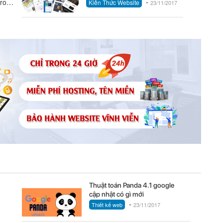
-
wordpress
trong
Kiến Thức Website
23/11/2017
Thuật toán Panda 4.1 google
cập nhật có gì mới
-
Thiết kế web
23/11/2017