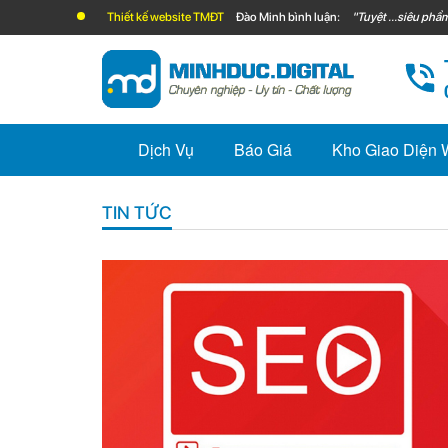
Thiết kế website TMĐT
Đào Minh bình luận:
"Tuyệt ...siêu phẩm
Dịch Vụ
Báo Giá
Kho Giao Diện
TIN TỨC