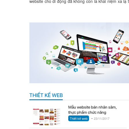
website cho di động đã không còn là khái niệm xa lạ 
lĩnh...
THIẾT KẾ WEB
Mẫu website bán nhân sâm,
thực phẩm chức năng
-
Thiết kế web
23/11/2017