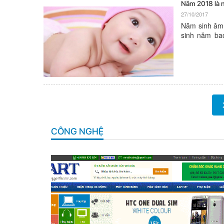
Năm 2018 là 
27/10/2017
Năm sinh âm 
sinh năm ba
mang mệnh n
một em bé và
CÔNG NGHỆ