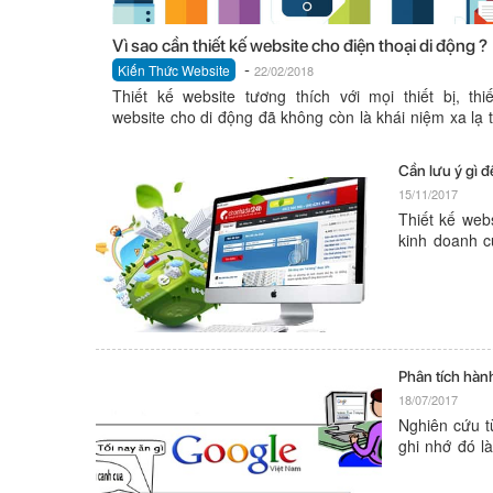
Vì sao cần thiết kế website cho điện thoại di động ?
-
Kiến Thức Website
22/02/2018
Thiết kế website tương thích với mọi thiết bị, thi
website cho di động đã không còn là khái niệm xa lạ 
lĩnh...
Cần lưu ý gì 
15/11/2017
Thiết kế web
kinh doanh c
thời đại côn
được những th
Phân tích hàn
18/07/2017
Nghiên cứu t
ghi nhớ đó l
SEO hiệu quả
và giúp chiến.