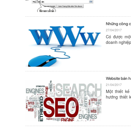
Những công cụ
27/04/2017
Có được một 
doanh nghiệp 
website trọn
phải có để thi
Website bán h
21/04/2017
Một thiết k
hướng thiết 
những lợi í
Website bán 