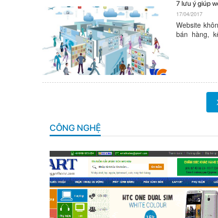
7 lưu ý giúp 
17/04/2017
Website khôn
bán hàng, k
website doan
quảng cáo, gi
CÔNG NGHỆ