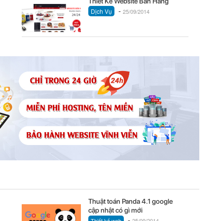
Thiết Kế Website Bán Hàng
-
Dịch Vụ
25/09/2014
Thuật toán Panda 4.1 google
cập nhật có gì mới
-
Thiết kế web
25/09/2014