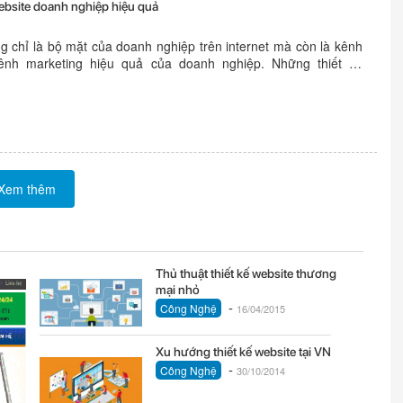
website doanh nghiệp hiệu quả
g chỉ là bộ mặt của doanh nghiệp trên internet mà còn là kênh
ênh marketing hiệu quả của doanh nghiệp. Những thiết kế
h nghiệp giúp cho doanh nghiệp xây dựng được thương hiệu,
ới thiệu sản phẩm hiệu quả. 7 lưu ý...
Xem thêm
Thủ thuật thiết kế website thương
mại nhỏ
-
Công Nghệ
16/04/2015
Xu hướng thiết kế website tại VN
-
Công Nghệ
30/10/2014