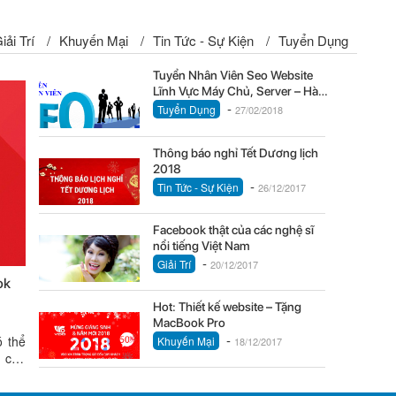
iải Trí
/
Khuyến Mại
/
Tin Tức - Sự Kiện
/
Tuyển Dụng
Tuyển Nhân Viên Seo Website
Lĩnh Vực Máy Chủ, Server – Hà
-
Nội
Tuyển Dụng
27/02/2018
Thông báo nghỉ Tết Dương lịch
2018
-
Tin Tức - Sự Kiện
26/12/2017
Facebook thật của các nghệ sĩ
nổi tiếng Việt Nam
-
Giải Trí
20/12/2017
ok
Hot: Thiết kế website – Tặng
MacBook Pro
-
ó thể
Khuyến Mại
18/12/2017
p của