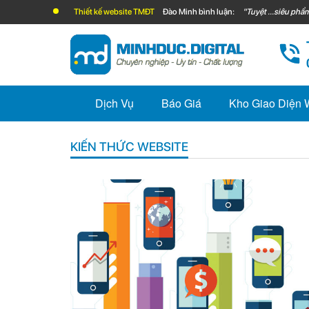
Thiết kế website TMĐT
Đào Minh bình luận:
"Tuyệt ...siêu phẩm
Dịch Vụ
Báo Giá
Kho Giao Diện
KIẾN THỨC WEBSITE