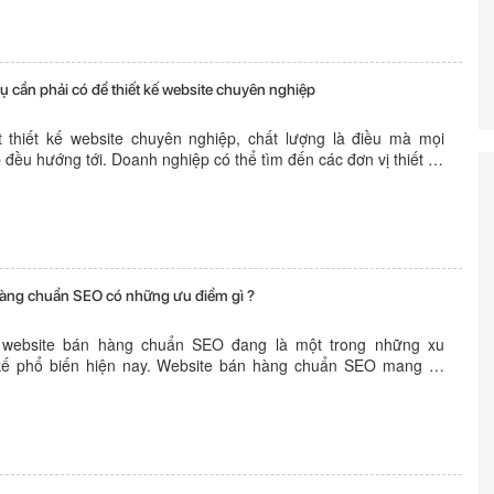
 cần phải có để thiết kế website chuyên nghiệp
thiết kế website chuyên nghiệp, chất lượng là điều mà mọi
đều hướng tới. Doanh nghiệp có thể tìm đến các đơn vị thiết kế
 gói chuyên nghiệp hoặc có thể tự thiết kế. Những công cụ cần
ết kế...
àng chuẩn SEO có những ưu điểm gì ?
ế website bán hàng chuẩn SEO đang là một trong những xu
kế phổ biến hiện nay. Website bán hàng chuẩn SEO mang lại
ch gì? Website bán hàng chuẩn SEO có những ưu điểm gì?
hàng chuẩn SEO có những ưu...