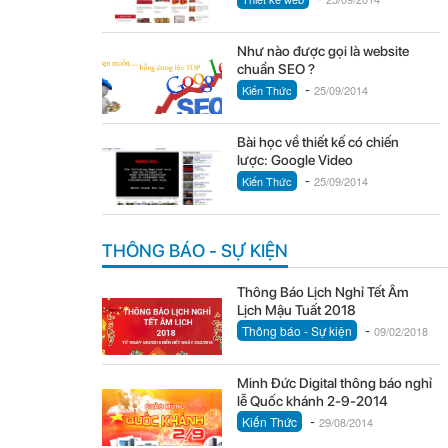
Như nào được gọi là website
chuẩn SEO ?
-
Kiến Thức
25/09/2014
Bài học về thiết kế có chiến
lược: Google Video
-
Kiến Thức
25/09/2014
THÔNG BÁO - SỰ KIỆN
Thông Báo Lịch Nghỉ Tết Âm
Lịch Mậu Tuất 2018
-
Thông báo - Sự kiện
09/02/2018
Minh Đức Digital thông báo nghỉ
lễ Quốc khánh 2-9-2014
-
Kiến Thức
29/08/2014