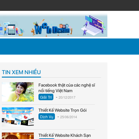
TIN XEM NHIỀU
Facebook thật của các nghệ sĩ
nổi tiếng Việt Nam
-
Giải Trí
20/12/2017
Thiết Kế Website Trọn Gói
-
Dịch Vụ
25/06/2014
Thiết Kế Website Khách Sạn