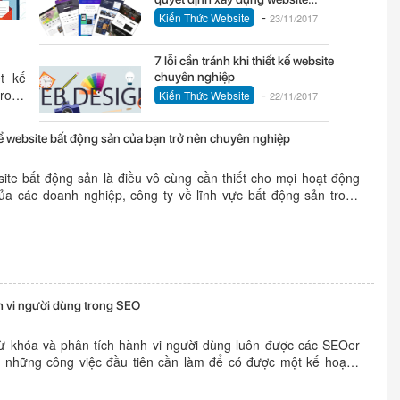
-
wordpress
Kiến Thức Website
23/11/2017
7 lỗi cần tránh khi thiết kế website
ết kế
chuyên nghiệp
-
trong
Kiến Thức Website
22/11/2017
để website bất động sản của bạn trở nên chuyên nghiệp
site bất động sản là điều vô cùng cần thiết cho mọi hoạt động
ủa các doanh nghiệp, công ty về lĩnh vực bất động sản trong
g nghệ hiện nay. Website bất động sản giúp doanh nghiệp đưa
ông tin cần...
h vi người dùng trong SEO
ừ khóa và phân tích hành vi người dùng luôn được các SEOer
à những công việc đầu tiên cần làm để có được một kế hoạch
. Phân tích hành vi người dùng giúp bạn hiểu người dùng hơn
..