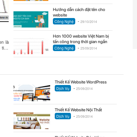
Hướng dẫn cách đặt tên cho
website
-
Công Nghệ
29/10/2014
Hơn 1000 website Việt Nam bị
òn là
tấn công trong thời gian ngắn
-
 tinh
Công Nghệ
25/09/2014
Thiết Kế Website WordPress
-
Dịch Vụ
25/09/2014
Thiết Kế Website Nội Thất
-
Dịch Vụ
25/09/2014