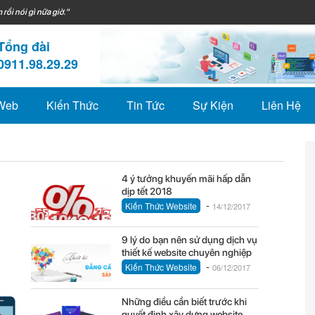
 rồi nói gì nữa giờ."
Tổng đài
0911.98.29.29
 Web
Kiến Thức
Tin Tức
Sự Kiện
Liên Hệ
4 ý tưởng khuyến mãi hấp dẫn
dịp tết 2018
-
Kiến Thức Website
14/12/2017
9 lý do bạn nên sử dụng dịch vụ
thiết kế website chuyên nghiệp
-
Kiến Thức Website
06/12/2017
Những điều cần biết trước khi
quyết định xây dựng website