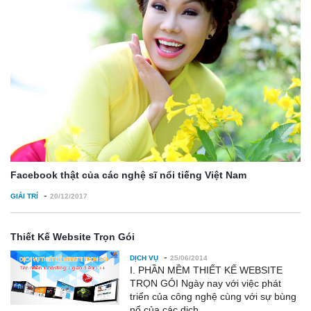
Facebook thật của các nghệ sĩ nổi tiếng Việt Nam
-
GIẢI TRÍ
20/12/2017
Thiết Kế Website Trọn Gói
-
DỊCH VỤ
25/06/2014
I. PHẦN MỀM THIẾT KẾ WEBSITE
TRỌN GÓI Ngày nay với việc phát
triển của công nghệ cùng với sự bùng
nổ của các dịch...