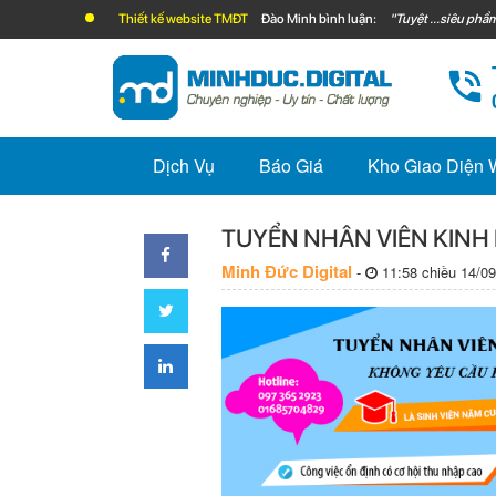
Thiết kế website TMĐT
Đào Minh bình luận:
"Tuyệt ...siêu phẩm
Dịch Vụ
Báo Giá
Kho Giao Diện
TUYỂN NHÂN VIÊN KINH
Minh Đức Digital
-
11:58 chiều 14/09