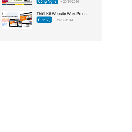
-
Công Nghệ
20/10/2016
Thiết Kế Website WordPress
-
Dịch Vụ
26/06/2014