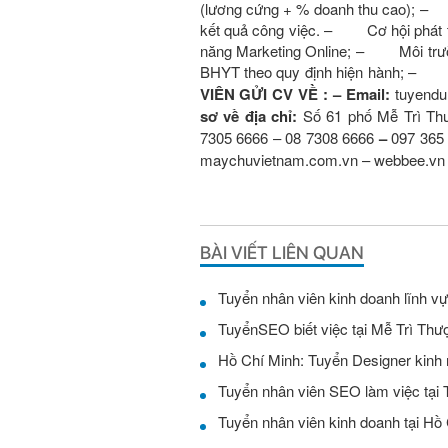
(lương cứng + % doanh thu cao); – 
kết quả công việc. – Cơ hội phát tri
năng Marketing Online; – Môi trư
BHYT theo quy định hiện hành; – N
VIÊN GỬI CV VỀ :
– Email:
tuyend
sơ về địa chỉ:
Số 61 phố Mễ Trì Th
7305 6666 – 08 7308 6666
–
097 365
maychuvietnam.com.vn – webbee.vn
BÀI VIẾT LIÊN QUAN
Tuyển nhân viên kinh doanh lĩnh v
TuyểnSEO biết việc tại Mễ Trì Thư
Hồ Chí Minh: Tuyển Designer kinh
Tuyển nhân viên SEO làm việc tại 
Tuyển nhân viên kinh doanh tại Hồ