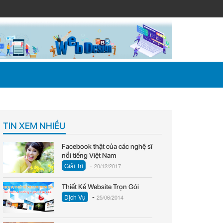
TIN XEM NHIỀU
Facebook thật của các nghệ sĩ
nổi tiếng Việt Nam
-
Giải Trí
20/12/2017
Thiết Kế Website Trọn Gói
-
Dịch Vụ
25/06/2014