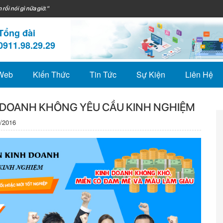
 rồi nói gì nữa giờ."
Tổng đài
0911.98.29.29
 Web
Kiến Thức
Tin Tức
Sự Kiện
Liên Hệ
 DOANH KHÔNG YÊU CẦU KINH NGHIỆM
/2016