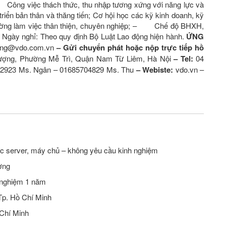
Công việc thách thức, thu nhập tương xứng với năng lực và
ển bản thân và thăng tiến; Cơ hội học các kỹ kinh doanh, kỹ
ờng làm việc thân thiện, chuyên nghiệp; – Chế độ BHXH,
gày nghỉ: Theo quy định Bộ Luật Lao động hiện hành.
ỨNG
ung@vdo.com.vn
– Gửi chuyển phát hoặc nộp trực tiếp hồ
ượng, Phường Mễ Trì, Quận Nam Từ Liêm, Hà Nội
– Tel:
04
 2923 Ms. Ngân – 01685704829 Ms. Thu
– Webiste:
vdo.vn –
ực server, máy chủ – không yêu cầu kinh nghiệm
ợng
 nghiệm 1 năm
Tp. Hồ Chí Minh
 Chí Minh