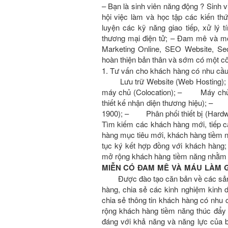
– Bạn là sinh viên năng động ? Sinh
hội việc làm và học tập các kiến th
luyện các kỹ năng giao tiếp, xử lý 
thương mại điện tử; – Đam mê và mo
Marketing Online, SEO Website, Se
hoàn thiện bản thân và sớm có một cô
1. Tư vấn cho khách hàng có nhu c
Lưu trữ Website (Web Hosting);
máy chủ (Colocation); – Máy ch
thiết kế nhận diện thương hiệu); – 
1900); – Phân phối thiết bị (Hard
Tìm kiếm các khách hàng mới, tiếp c
hàng mục tiêu mới, khách hàng tiềm n
tục ký kết hợp đồng với khách hàng;
mở rộng khách hàng tiềm năng nhằm
MIỄN CÓ ĐAM MÊ VÀ MÁU LÀM G
Được đào tạo căn bản về các sản 
hàng, chia sẻ các kinh nghiệm kin
chia sẻ thông tin khách hàng có nhu
rộng khách hàng tiềm năng thúc đ
đáng với khả năng và năng lực của 