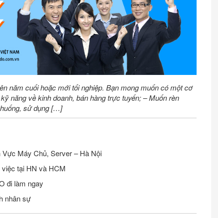
viên năm cuối hoặc mới tối nghiệp. Bạn mong muốn có một cơ
, kỹ năng về kinh doanh, bán hàng trực tuyến; – Muốn rèn
h huống, sử dụng […]
Tuyển Nhân Viên Seo Website Lĩnh Vực Máy Chủ, Server – Hà Nội
m việc tại HN và HCM
O đi làm ngay
h nhân sự