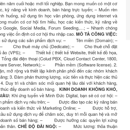
 viên năm cuối hoặc mới tối nghiệp. Bạn mong muốn có một cơ
ức, kỹ năng về kinh doanh, bán hàng trực tuyến; – Muốn rèn
tính huống, sử dụng tin học văn phòng, ứng dụng internet và
ng muốn có cơ hội tìm hiểu, học các kiến thức, kỹ năng về
o Google, Social Media, Forum Seeding,…; – Nhanh chóng
ng việc ổn định có cơ hội thu nhập cao.
MÔ TẢ CÔNG VIỆC:
ầu sử dụng các sản phẩm dịch vụ: – Tên miền (Domain); –
 – Cho thuê máy chủ (Dedicate); – Cho thuê chỗ đặt
ủ ảo (VPS); – Thiết kế (
thiết kế Website
, thiết kế đồ họa,
Tổng đài điện thoại (Colud PBX, Cloud Contact Center, 1800,
ware Server, Network); – Phần mềm (Software license). 2.
ận, mở rộng và thiết lập kênh phân phối đến các nhóm khách
ăng; 3. Đàm phán thương lượng, xúc tiến và thực hiện các thủ
 4. Duy trì và chăm sóc mối quan hệ lâu dài với khách hàng,
 thúc đẩy doanh số bán hàng.
KINH DOANH KHÔNG KHÓ,
IÀU:
Khi ứng tuyển về Minh Đức Digital, bạn sẽ có cơ hội: –
phẩm dịch vụ nêu trên; – Được đào tạo các kỹ năng bán
h doanh và kiến thức về Marketing Online; – Được hỗ trợ,
 cầu sử dụng dịch vụ để chăm sóc, duy trì mỗi quan hệ và mở
ẩy doanh số bán hàng; – Được hưởng các quyền lợi xứng
bản thân.
CHẾ ĐỘ ĐÃI NGỘ:
– Mức lương: thỏa thuận