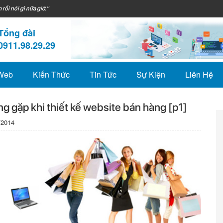
 rồi nói gì nữa giờ."
Tổng đài
0911.98.29.29
 Web
Kiến Thức
Tin Tức
Sự Kiện
Liên Hệ
ng gặp khi thiết kế website bán hàng [p1]
/2014