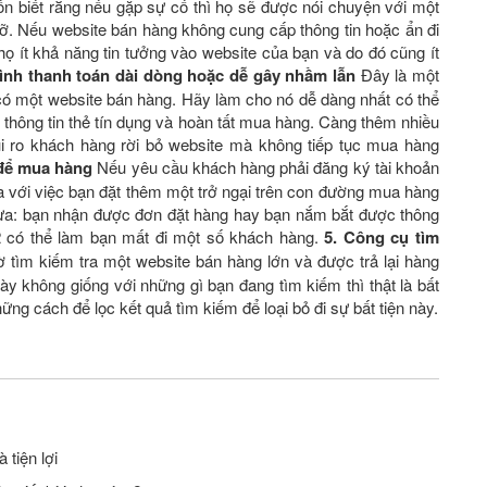
uốn biết rằng nếu gặp sự cố thì họ sẽ được nói chuyện với một
đỡ. Nếu
website bán hàng
không cung cấp thông tin hoặc ẩn đi
họ ít khả năng tin tưởng vào website của bạn và do đó cũng ít
rình thanh toán dài dòng hoặc dễ gây nhầm lẫn
Đây là một
 có một website bán hàng. Hãy làm cho nó dễ dàng nhất có thể
hông tin thẻ tín dụng và hoàn tất mua hàng. Càng thêm nhiều
ủi ro khách hàng rời bỏ website mà không tiếp tục mua hàng
 để mua hàng
Nếu yêu cầu khách hàng phải đăng ký tài khoản
a với việc bạn đặt thêm một trở ngại trên con đường mua hàng
lựa: bạn nhận được đơn đặt hàng hay bạn nắm bắt được thông
 2 có thể làm bạn mất đi một số khách hàng.
5. Công cụ tìm
 tìm kiếm tra một website bán hàng lớn và được trả lại hàng
y không giống với những gì bạn đang tìm kiếm thì thật là bất
ng cách để lọc kết quả tìm kiếm để loại bỏ đi sự bất tiện này.
tiện lợi