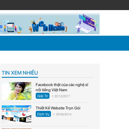
TIN XEM NHIỀU
Facebook thật của các nghệ sĩ
nổi tiếng Việt Nam
-
Giải Trí
20/12/2017
Thiết Kế Website Trọn Gói
-
Dịch Vụ
25/06/2014