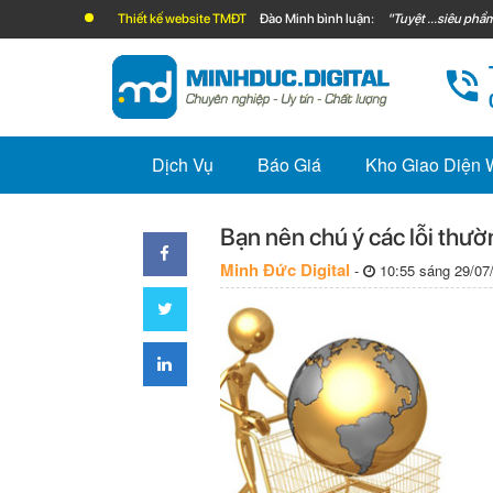
Thiết kế website TMĐT
Đào Minh bình luận:
"Tuyệt ...siêu phẩm
Dịch Vụ
Báo Giá
Kho Giao Diện
Bạn nên chú ý các lỗi thườ
Minh Đức Digital
-
10:55 sáng 29/07