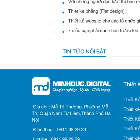
Với những người đọc lướt thì bạn nê
Thiết kế phẳng (Flat design)
Thiết kế website cho các tổ chức g
7 điều bạn phải cân nhắc trước khi 
TIN TỨC NỔI BẬT
Thiết 
Thiết K
Địa chỉ :
Mễ Trì Thượng, Phường Mễ
Thiết k
Trì, Quận Nam Từ Liêm,Thành Phố Hà
Thiết K
Nội
Thiết K
Điện thoại :
0911.98.29.29
Thiết k
Hotline :
0911.98.29.29