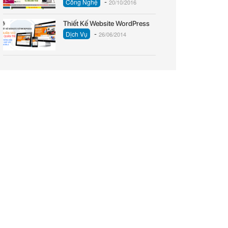
-
Công Nghệ
20/10/2016
Thiết Kế Website WordPress
-
Dịch Vụ
26/06/2014