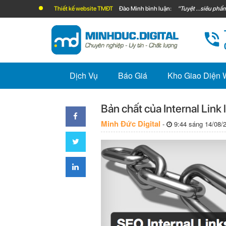
Thiết kế website TMĐT
Đào Minh bình luận:
"Tuyệt ...siêu phẩm
Dịch Vụ
Báo Giá
Kho Giao Diện
Bản chất của Internal Link 
Minh Đức Digital
-
9:44 sáng 14/08/