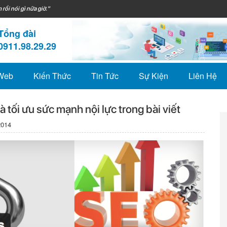
 rồi nói gì nữa giờ."
Tổng đài
0911.98.29.29
 Web
Kiến Thức
Tin Tức
Sự Kiện
Liên Hệ
là tối ưu sức mạnh nội lực trong bài viết
2014