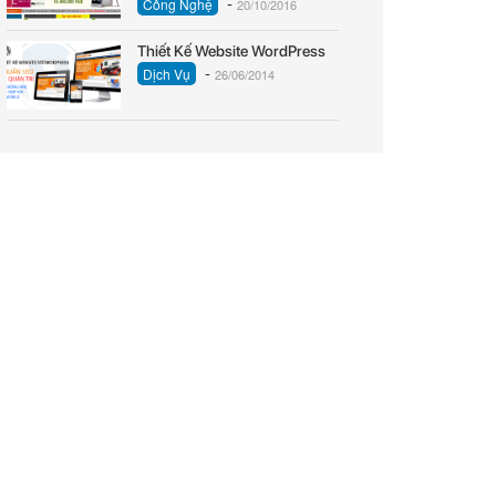
-
Công Nghệ
20/10/2016
Thiết Kế Website WordPress
-
Dịch Vụ
26/06/2014