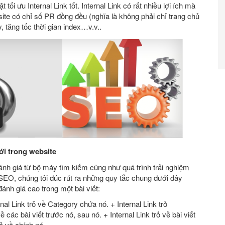
tối ưu Internal Link tốt. Internal Link có rất nhiều lợi ích mà
site có chỉ số PR đồng đều (nghĩa là không phải chỉ trang chủ
 tăng tốc thời gian index…v.v..
tới trong website
ánh giá từ bộ máy tìm kiếm cũng như quá trình trải nghiệm
 SEO, chúng tôi đúc rút ra những quy tắc chung dưới đây
đánh giá cao trong một bài viết:
rnal Link trỏ về Category chứa nó. + Internal Link trỏ
 các bài viết trước nó, sau nó. + Internal Link trỏ về bài viết
rỏ về chính nó.