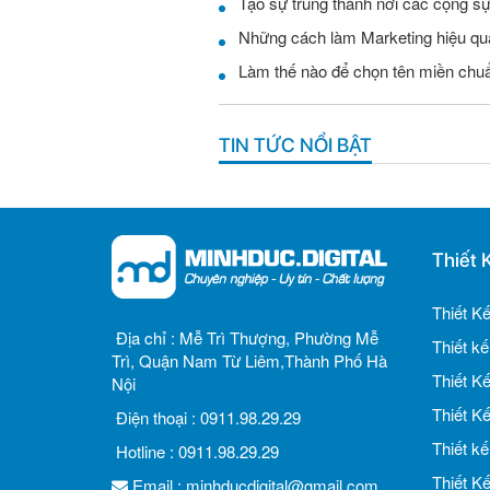
Tạo sự trung thành nơi các cộng s
Những cách làm Marketing hiệu qu
Làm thế nào để chọn tên miền chu
TIN TỨC NỔI BẬT
Thiết 
Thiết K
Địa chỉ :
Mễ Trì Thượng, Phường Mễ
Thiết k
Trì, Quận Nam Từ Liêm,Thành Phố Hà
Thiết K
Nội
Thiết K
Điện thoại :
0911.98.29.29
Thiết k
Hotline :
0911.98.29.29
Thiết K
Email :
minhducdigital@gmail.com