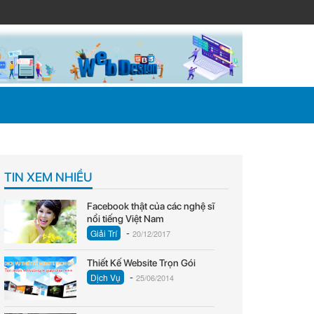
TIN XEM NHIỀU
Facebook thật của các nghệ sĩ
nổi tiếng Việt Nam
-
Giải Trí
20/12/2017
Thiết Kế Website Trọn Gói
-
Dịch Vụ
25/06/2014