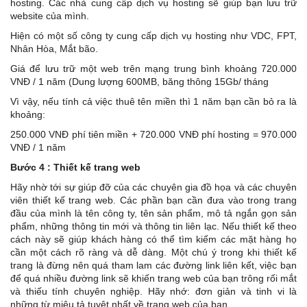
hosting. Các nhà cung cấp dịch vụ hosting sẽ giúp bạn lưu trữ
website của mình.
Hiện có một số công ty cung cấp dịch vụ hosting như VDC, FPT,
Nhân Hòa, Mắt bão.
Giá để lưu trữ một web trên mạng trung bình khoảng 720.000
VNĐ / 1 năm (Dung lượng 600MB, băng thông 15Gb/ tháng
Vì vậy, nếu tính cả việc thuê tên miền thì 1 năm bạn cần bỏ ra là
khoảng:
250.000 VNĐ phí tiên miền + 720.000 VNĐ phí hosting = 970.000
VNĐ / 1 năm
Bước 4 : Thiết kế trang web
Hãy nhờ tới sự giúp đỡ của các chuyên gia đồ họa và các chuyên
viên thiết kế trang web. Các phần bạn cần đưa vào trong trang
đầu của mình là tên công ty, tên sản phẩm, mô tả ngắn gọn sản
phẩm, những thông tin mới và thông tin liên lạc. Nếu thiết kế theo
cách này sẽ giúp khách hàng có thể tìm kiếm các mặt hàng họ
cần một cách rõ ràng và dễ dàng. Một chú ý trong khi thiết kế
trang là đừng nên quá tham lam các đường link liên kết, việc bạn
để quá nhiều đường link sẽ khiến trang web của bạn trông rối mắt
và thiếu tính chuyên nghiệp. Hãy nhớ: đơn giản và tinh vi là
những từ miêu tả tuyệt nhất về trang web của bạn.