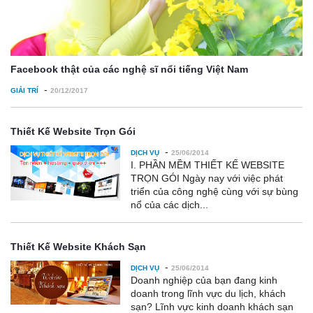
Facebook thật của các nghệ sĩ nổi tiếng Việt Nam
-
GIẢI TRÍ
20/12/2017
Thiết Kế Website Trọn Gói
-
DỊCH VỤ
25/06/2014
I. PHẦN MỀM THIẾT KẾ WEBSITE
TRỌN GÓI Ngày nay với việc phát
triển của công nghệ cùng với sự bùng
nổ của các dịch...
Thiết Kế Website Khách Sạn
-
DỊCH VỤ
25/06/2014
Doanh nghiệp của bạn đang kinh
doanh trong lĩnh vực du lịch, khách
sạn? Lĩnh vực kinh doanh khách sạn