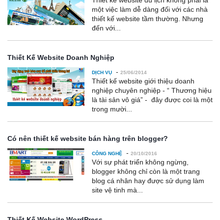
Thiết kế website du lịch không phải là
một việc làm dễ dàng đối với các nhà
thiết kế website tầm thường. Nhưng
đến với...
Thiết Kế Website Doanh Nghiệp
-
DỊCH VỤ
25/06/2014
Thiết kế website giới thiệu doanh
nghiệp chuyên nghiệp - “ Thương hiệu
là tài sản vô giá” - đây được coi là một
trong mười...
Có nên thiết kế website bán hàng trên blogger?
-
CÔNG NGHỆ
20/10/2016
Với sự phát triển không ngừng,
blogger không chỉ còn là một trang
blog cá nhân hay được sử dụng làm
site vệ tinh mà...
Thiết Kế Website WordPress