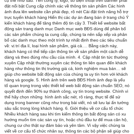
cụ thể như sau. Tên công ty, logo, số điện thoại trên banner phải
đặt nổi bật Cung cấp chính xác về thông tin sản phẩm Các hình
ảnh đưa lên website cần phải đẹp, rõ nét Cài đặt tính năng hỗ trợ
trực tuyến khách hàng Hiển thị các dự án đang bán ở trang chủ Ý
kiến khách hàng để tăng thêm độ tin cậy 3. Thiết kế website bất
động sản trang danh mục Danh mục web BĐS dùng để phân bố
các sản phẩm chúng ta cung cấp, chúng ta nên sắp xếp và phân
bổ các danh mục theo một trình tự nhất định theo các tiêu chuẩn
về: vị trí địa lí, loại hình sản phẩm, giá cả…. Bằng cách này,
khách hàng có thể tiếp cận thông tin về sản phẩm một cách dễ
dàng và theo đúng nhu cầu của mình. 4. Cập nhật tin tức thường
xuyên Cập nhật thường xuyên các thông tin liên quan đến khách
hàng như thông tin thị trường giá cả, kinh nghiệm mua bán… sẽ
giúp cho website bất động sản của chúng ta uy tín hơn với khách
hàng và google. 5. Hình ảnh trên web BĐS Hình ảnh đẹp là yếu
tố quan trọng trong việc thiết kế web bất động sản chuẩn SEO, nó
quyết định đến 90% sự thành công, uy tín trong website. Chính vì
thế hãy chọn những hình ảnh sắc nét, rõ ràng, thực tế để sử
dụng trong banner cũng như trong bài viết, nó sẽ lưu lại ấn tưởng
sâu sắc trong lòng khách hàng. 6. Giới thiệu về cơ cấu tổ chức
Nhiều khách hàng sau khi tìm kiếm thông tin bất động sản có xu
hướng muốn tìm các sàn uy tín, hoặc chủ đầu tư để mua căn hộ,
chung cư cho thật sự đảm bảo và yên tâm. Vì vậy việc chúng ta
viết về cơ cấu tổ chức nhân sự, thông tin các bộ phận sẽ giúp cho