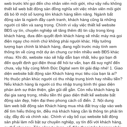
web trước khi gọi đến cho nhân viên môi giới, như vậy nếu không
thiết kế web bất động sản đồng nghĩa với việc nhân viên môi giới
đã bỏ lỡ một số lượng lớn khách hàng tiềm năng. Ngành bất
động sản là ngành đầy cạnh tranh, khách hàng cũng là những
người có tiền và sang trọng. Chính vì vậy việc thiết kế website
BĐS uy tín, chuyên nghiệp sẽ tăng thêm độ tin cậy trong lòng
khách hàng, đưa đến quyết định khách hàng sẽ nhấc máy mà gọi
điện ngay cho mình chứ không phải người khác. Hãy tưởng
tượng bạn chính là khách hàng, đang ngồi trước máy tính xem
thông tin về cùng một dự án chung cư trên nhiều web BĐS khác
nhau. Khi đó, website nào sẽ hấp dẫn bạn nhất, kêu gọi bạn đi
đến quyết định gọi điện thoại để hỏi tư vấn, bạn đã suy nghĩ đến
chưa, vậy hãy cùng Minh Đức Digital xem lời giải đáp nhé! 1. Giao
diện website bất động sản Khách hàng mục tiêu của bạn là ai?
Họ thuộc phân khúc người có thu nhập trung bình hay nhiều tiền?
Nếu khách hàng là người có thu nhập trung bình thì giao diện
phản ánh sự thân thiện, gần gũi dễ gần. Còn nếu khách hàng là
đại gia sang trọng, nhiều tiền thì giao diện thiết kế website bất
động sản đẹp, hiện đại theo phong cách cổ điển. 2. Nội dung
làm web bất động sản Khách hàng mua nhà đất truy cập vào web
để tìm hiểu thông tin, điều mà khách hàng cần là thông tin phải tin
cậy, đầy đủ và chính xác. Chính vì vậy bố cục website bất động
sản phải làm nổi bật sự chuyên nghiệp, uy tín đối với khách hàng,