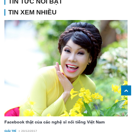
TIN TỨC NỔI BẬT
TIN XEM NHIỀU
Facebook thật của các nghệ sĩ nổi tiếng Việt Nam
-
GIẢI TRÍ
20/12/2017