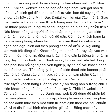
thông tin về cùng một dự án chung cư trên nhiều web BĐS khác
nhau. Khi đó, website nào sẽ hấp dẫn bạn nhất, kêu gọi bạn đi
đến quyết định gọi điện thoại để hỏi tư vấn, bạn đã suy nghĩ đến
chưa, vậy hãy cùng Minh Đức Digital xem lời giải đáp nhé! 1. Giao
diện website bất động sản Khách hàng mục tiêu của bạn là ai?
Họ thuộc phân khúc người có thu nhập trung bình hay nhiều tiền?
Nếu khách hàng là người có thu nhập trung bình thì giao diện
phản ánh sự thân thiện, gần gũi dễ gần. Còn nếu khách hàng là
đại gia sang trọng, nhiều tiền thì giao diện thiết kế website bất
động sản đẹp, hiện đại theo phong cách cổ điển. 2. Nội dung
làm web bất động sản Khách hàng mua nhà đất truy cập vào web
để tìm hiểu thông tin, điều mà khách hàng cần là thông tin phải tin
cậy, đầy đủ và chính xác. Chính vì vậy bố cục website bất động
sản phải làm nổi bật sự chuyên nghiệp, uy tín đối với khách hàng,
cụ thể như sau. Tên công ty, logo, số điện thoại trên banner phải
đặt nổi bật Cung cấp chính xác về thông tin sản phẩm Các hình
ảnh đưa lên website cần phải đẹp, rõ nét Cài đặt tính năng hỗ trợ
trực tuyến khách hàng Hiển thị các dự án đang bán ở trang chủ Ý
kiến khách hàng để tăng thêm độ tin cậy 3. Thiết kế website bất
động sản trang danh mục Danh mục web BĐS dùng để phân bố
các sản phẩm chúng ta cung cấp, chúng ta nên sắp xếp và phân
bổ các danh mục theo một trình tự nhất định theo các tiêu chuẩn
về: vị trí địa lí, loại hình sản phẩm, giá cả…. Bằng cách này,