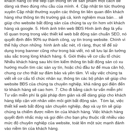
khách hàng có thể tiếp cận thông tin về sản phẩm một cách dễ
dàng và theo đúng nhu cầu của mình. 4. Cập nhật tin tức thường
xuyên Cập nhật thường xuyên các thông tin liên quan đến khách
hàng như thông tin thị trường giá cả, kinh nghiệm mua bán… sẽ
giúp cho website bất động sản của chúng ta uy tín hơn với khách
hàng và google. 5. Hình ảnh trên web BĐS Hình ảnh đẹp là yếu
tố quan trọng trong việc thiết kế web bất động sản chuẩn SEO, nó
quyết định đến 90% sự thành công, uy tín trong website. Chính vì
thế hãy chọn những hình ảnh sắc nét, rõ ràng, thực tế để sử
dụng trong banner cũng như trong bài viết, nó sẽ lưu lại ấn tưởng
sâu sắc trong lòng khách hàng. 6. Giới thiệu về cơ cấu tổ chức
Nhiều khách hàng sau khi tìm kiếm thông tin bất động sản có xu
hướng muốn tìm các sàn uy tín, hoặc chủ đầu tư để mua căn hộ,
chung cư cho thật sự đảm bảo và yên tâm. Vì vậy việc chúng ta
viết về cơ cấu tổ chức nhân sự, thông tin các bộ phận sẽ giúp cho
website BĐS của chúng ta chuyên nghiệp, khả năng gọi điện đến
từ khách hàng sẽ cao hơn. 7. Cho đi bằng cách tư vấn miễn phí
Tư vấn miễn phí là giải pháp đơn giản và dễ dàng giúp cho khách
hàng tiếp cận với nhân viên môi giới bất động sản. Tóm lại, việc
thiết kế web bất động sản chuyên nghiệp, đẹp và uy tín sẽ giúp
chúng ta chiếm được niềm tin của khách hàng. Việc khách hàng
quyết định nhấc máy và gọi đến cho bạn phụ thuộc rất nhiều vào
mức độ chuyên nghiệp của website, toát lên một sức mạnh đánh
vào niềm tin của khách hàng.