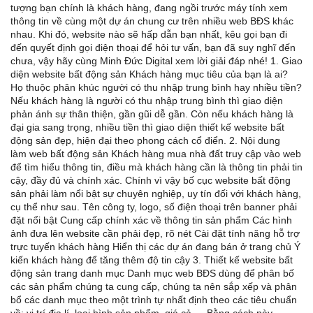
tượng bạn chính là khách hàng, đang ngồi trước máy tính xem
thông tin về cùng một dự án chung cư trên nhiều web BĐS khác
nhau. Khi đó, website nào sẽ hấp dẫn bạn nhất, kêu gọi bạn đi
đến quyết định gọi điện thoại để hỏi tư vấn, bạn đã suy nghĩ đến
chưa, vậy hãy cùng Minh Đức Digital xem lời giải đáp nhé! 1. Giao
diện website bất động sản Khách hàng mục tiêu của bạn là ai?
Họ thuộc phân khúc người có thu nhập trung bình hay nhiều tiền?
Nếu khách hàng là người có thu nhập trung bình thì giao diện
phản ánh sự thân thiện, gần gũi dễ gần. Còn nếu khách hàng là
đại gia sang trọng, nhiều tiền thì giao diện thiết kế website bất
động sản đẹp, hiện đại theo phong cách cổ điển. 2. Nội dung
làm web bất động sản Khách hàng mua nhà đất truy cập vào web
để tìm hiểu thông tin, điều mà khách hàng cần là thông tin phải tin
cậy, đầy đủ và chính xác. Chính vì vậy bố cục website bất động
sản phải làm nổi bật sự chuyên nghiệp, uy tín đối với khách hàng,
cụ thể như sau. Tên công ty, logo, số điện thoại trên banner phải
đặt nổi bật Cung cấp chính xác về thông tin sản phẩm Các hình
ảnh đưa lên website cần phải đẹp, rõ nét Cài đặt tính năng hỗ trợ
trực tuyến khách hàng Hiển thị các dự án đang bán ở trang chủ Ý
kiến khách hàng để tăng thêm độ tin cậy 3. Thiết kế website bất
động sản trang danh mục Danh mục web BĐS dùng để phân bố
các sản phẩm chúng ta cung cấp, chúng ta nên sắp xếp và phân
bổ các danh mục theo một trình tự nhất định theo các tiêu chuẩn
về: vị trí địa lí, loại hình sản phẩm, giá cả…. Bằng cách này,