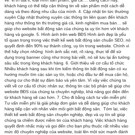
khách hàng có thể tiếp cận thông tin về sản phẩm một cách dễ
dàng và theo đúng nhu cầu của mình. 4. Cập nhật tin tức thường
xuyên Cập nhật thường xuyên các thông tin liên quan đến khách
hàng như thông tin thị trường giá cả, kinh nghiệm mua bán… sẽ
giúp cho website bất động sản của chúng ta uy tín hơn với khách
hàng và google. 5. Hình ảnh trên web BĐS Hình ảnh đẹp là yếu
tố quan trọng trong việc thiết kế web bất động sản chuẩn SEO, nó
quyết định đến 90% sự thành công, uy tín trong website. Chính vì
thế hãy chọn những hình ảnh sắc nét, rõ ràng, thực tế để sử
dụng trong banner cũng như trong bài viết, nó sẽ lưu lại ấn tưởng
sâu sắc trong lòng khách hàng. 6. Giới thiệu về cơ cấu tổ chức
Nhiều khách hàng sau khi tìm kiếm thông tin bất động sản có xu
hướng muốn tìm các sàn uy tín, hoặc chủ đầu tư để mua căn hộ,
chung cư cho thật sự đảm bảo và yên tâm. Vì vậy việc chúng ta
viết về cơ cấu tổ chức nhân sự, thông tin các bộ phận sẽ giúp cho
website BĐS của chúng ta chuyên nghiệp, khả năng gọi điện đến
từ khách hàng sẽ cao hơn. 7. Cho đi bằng cách tư vấn miễn phí
Tư vấn miễn phí là giải pháp đơn giản và dễ dàng giúp cho khách
hàng tiếp cận với nhân viên môi giới bất động sản. Tóm lại, việc
thiết kế web bất động sản chuyên nghiệp, đẹp và uy tín sẽ giúp
chúng ta chiếm được niềm tin của khách hàng. Việc khách hàng
quyết định nhấc máy và gọi đến cho bạn phụ thuộc rất nhiều vào
mức độ chuyên nghiệp của website, toát lên một sức mạnh đánh