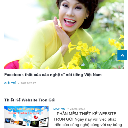
Facebook thật của các nghệ sĩ nổi tiếng Việt Nam
-
GIẢI TRÍ
20/12/2017
Thiết Kế Website Trọn Gói
-
DỊCH VỤ
25/06/2014
I. PHẦN MỀM THIẾT KẾ WEBSITE
TRỌN GÓI Ngày nay với việc phát
triển của công nghệ cùng với sự bùng