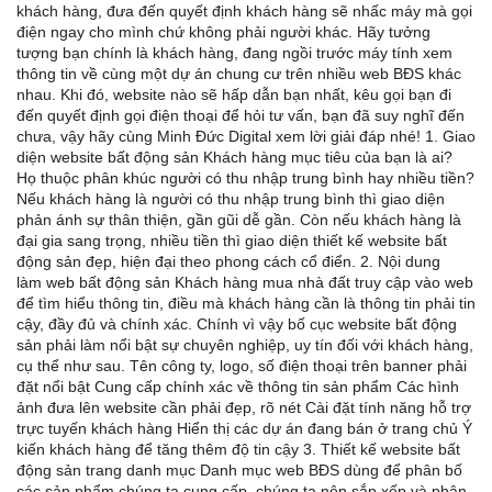
khách hàng, đưa đến quyết định khách hàng sẽ nhấc máy mà gọi
điện ngay cho mình chứ không phải người khác. Hãy tưởng
tượng bạn chính là khách hàng, đang ngồi trước máy tính xem
thông tin về cùng một dự án chung cư trên nhiều web BĐS khác
nhau. Khi đó, website nào sẽ hấp dẫn bạn nhất, kêu gọi bạn đi
đến quyết định gọi điện thoại để hỏi tư vấn, bạn đã suy nghĩ đến
chưa, vậy hãy cùng Minh Đức Digital xem lời giải đáp nhé! 1. Giao
diện website bất động sản Khách hàng mục tiêu của bạn là ai?
Họ thuộc phân khúc người có thu nhập trung bình hay nhiều tiền?
Nếu khách hàng là người có thu nhập trung bình thì giao diện
phản ánh sự thân thiện, gần gũi dễ gần. Còn nếu khách hàng là
đại gia sang trọng, nhiều tiền thì giao diện thiết kế website bất
động sản đẹp, hiện đại theo phong cách cổ điển. 2. Nội dung
làm web bất động sản Khách hàng mua nhà đất truy cập vào web
để tìm hiểu thông tin, điều mà khách hàng cần là thông tin phải tin
cậy, đầy đủ và chính xác. Chính vì vậy bố cục website bất động
sản phải làm nổi bật sự chuyên nghiệp, uy tín đối với khách hàng,
cụ thể như sau. Tên công ty, logo, số điện thoại trên banner phải
đặt nổi bật Cung cấp chính xác về thông tin sản phẩm Các hình
ảnh đưa lên website cần phải đẹp, rõ nét Cài đặt tính năng hỗ trợ
trực tuyến khách hàng Hiển thị các dự án đang bán ở trang chủ Ý
kiến khách hàng để tăng thêm độ tin cậy 3. Thiết kế website bất
động sản trang danh mục Danh mục web BĐS dùng để phân bố
các sản phẩm chúng ta cung cấp, chúng ta nên sắp xếp và phân