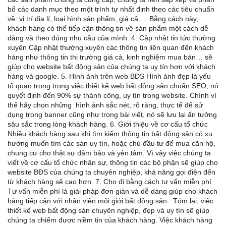
bổ các danh mục theo một trình tự nhất định theo các tiêu chuẩn
về: vị trí địa lí, loại hình sản phẩm, giá cả…. Bằng cách này,
khách hàng có thể tiếp cận thông tin về sản phẩm một cách dễ
dàng và theo đúng nhu cầu của mình. 4. Cập nhật tin tức thường
xuyên Cập nhật thường xuyên các thông tin liên quan đến khách
hàng như thông tin thị trường giá cả, kinh nghiệm mua bán… sẽ
giúp cho website bất động sản của chúng ta uy tín hơn với khách
hàng và google. 5. Hình ảnh trên web BĐS Hình ảnh đẹp là yếu
tố quan trọng trong việc thiết kế web bất động sản chuẩn SEO, nó
quyết định đến 90% sự thành công, uy tín trong website. Chính vì
thế hãy chọn những hình ảnh sắc nét, rõ ràng, thực tế để sử
dụng trong banner cũng như trong bài viết, nó sẽ lưu lại ấn tưởng
sâu sắc trong lòng khách hàng. 6. Giới thiệu về cơ cấu tổ chức
Nhiều khách hàng sau khi tìm kiếm thông tin bất động sản có xu
hướng muốn tìm các sàn uy tín, hoặc chủ đầu tư để mua căn hộ,
chung cư cho thật sự đảm bảo và yên tâm. Vì vậy việc chúng ta
viết về cơ cấu tổ chức nhân sự, thông tin các bộ phận sẽ giúp cho
website BĐS của chúng ta chuyên nghiệp, khả năng gọi điện đến
từ khách hàng sẽ cao hơn. 7. Cho đi bằng cách tư vấn miễn phí
Tư vấn miễn phí là giải pháp đơn giản và dễ dàng giúp cho khách
hàng tiếp cận với nhân viên môi giới bất động sản. Tóm lại, việc
thiết kế web bất động sản chuyên nghiệp, đẹp và uy tín sẽ giúp
chúng ta chiếm được niềm tin của khách hàng. Việc khách hàng