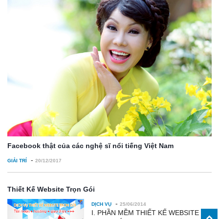
Facebook thật của các nghệ sĩ nổi tiếng Việt Nam
-
GIẢI TRÍ
20/12/2017
Thiết Kế Website Trọn Gói
-
DỊCH VỤ
25/06/2014
I. PHẦN MỀM THIẾT KẾ WEBSITE