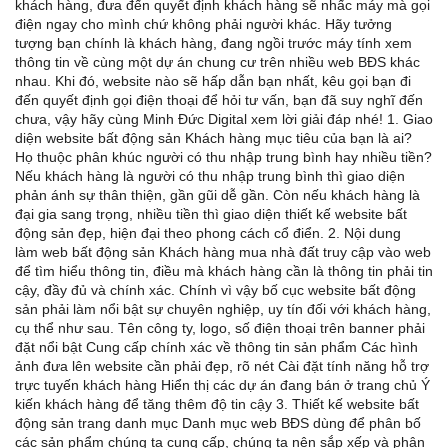
khách hàng, đưa đến quyết định khách hàng sẽ nhấc máy mà gọi
điện ngay cho mình chứ không phải người khác. Hãy tưởng
tượng bạn chính là khách hàng, đang ngồi trước máy tính xem
thông tin về cùng một dự án chung cư trên nhiều web BĐS khác
nhau. Khi đó, website nào sẽ hấp dẫn bạn nhất, kêu gọi bạn đi
đến quyết định gọi điện thoại để hỏi tư vấn, bạn đã suy nghĩ đến
chưa, vậy hãy cùng Minh Đức Digital xem lời giải đáp nhé! 1. Giao
diện website bất động sản Khách hàng mục tiêu của bạn là ai?
Họ thuộc phân khúc người có thu nhập trung bình hay nhiều tiền?
Nếu khách hàng là người có thu nhập trung bình thì giao diện
phản ánh sự thân thiện, gần gũi dễ gần. Còn nếu khách hàng là
đại gia sang trọng, nhiều tiền thì giao diện thiết kế website bất
động sản đẹp, hiện đại theo phong cách cổ điển. 2. Nội dung
làm web bất động sản Khách hàng mua nhà đất truy cập vào web
để tìm hiểu thông tin, điều mà khách hàng cần là thông tin phải tin
cậy, đầy đủ và chính xác. Chính vì vậy bố cục website bất động
sản phải làm nổi bật sự chuyên nghiệp, uy tín đối với khách hàng,
cụ thể như sau. Tên công ty, logo, số điện thoại trên banner phải
đặt nổi bật Cung cấp chính xác về thông tin sản phẩm Các hình
ảnh đưa lên website cần phải đẹp, rõ nét Cài đặt tính năng hỗ trợ
trực tuyến khách hàng Hiển thị các dự án đang bán ở trang chủ Ý
kiến khách hàng để tăng thêm độ tin cậy 3. Thiết kế website bất
động sản trang danh mục Danh mục web BĐS dùng để phân bố
các sản phẩm chúng ta cung cấp, chúng ta nên sắp xếp và phân