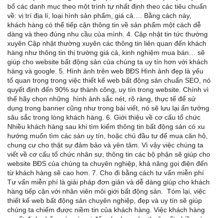
bổ các danh mục theo một trình tự nhất định theo các tiêu chuẩn
về: vị trí địa lí, loại hình sản phẩm, giá cả…. Bằng cách này,
khách hàng có thể tiếp cận thông tin về sản phẩm một cách dễ
dàng và theo đúng nhu cầu của mình. 4. Cập nhật tin tức thường
xuyên Cập nhật thường xuyên các thông tin liên quan đến khách
hàng như thông tin thị trường giá cả, kinh nghiệm mua bán… sẽ
giúp cho website bất động sản của chúng ta uy tín hơn với khách
hàng và google. 5. Hình ảnh trên web BĐS Hình ảnh đẹp là yếu
tố quan trọng trong việc thiết kế web bất động sản chuẩn SEO, nó
quyết định đến 90% sự thành công, uy tín trong website. Chính vì
thế hãy chọn những hình ảnh sắc nét, rõ ràng, thực tế để sử
dụng trong banner cũng như trong bài viết, nó sẽ lưu lại ấn tưởng
sâu sắc trong lòng khách hàng. 6. Giới thiệu về cơ cấu tổ chức
Nhiều khách hàng sau khi tìm kiếm thông tin bất động sản có xu
hướng muốn tìm các sàn uy tín, hoặc chủ đầu tư để mua căn hộ,
chung cư cho thật sự đảm bảo và yên tâm. Vì vậy việc chúng ta
viết về cơ cấu tổ chức nhân sự, thông tin các bộ phận sẽ giúp cho
website BĐS của chúng ta chuyên nghiệp, khả năng gọi điện đến
từ khách hàng sẽ cao hơn. 7. Cho đi bằng cách tư vấn miễn phí
Tư vấn miễn phí là giải pháp đơn giản và dễ dàng giúp cho khách
hàng tiếp cận với nhân viên môi giới bất động sản. Tóm lại, việc
thiết kế web bất động sản chuyên nghiệp, đẹp và uy tín sẽ giúp
chúng ta chiếm được niềm tin của khách hàng. Việc khách hàng