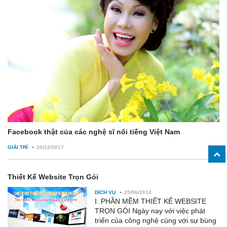
Facebook thật của các nghệ sĩ nổi tiếng Việt Nam
-
GIẢI TRÍ
20/12/2017
Thiết Kế Website Trọn Gói
-
DỊCH VỤ
25/06/2014
I. PHẦN MỀM THIẾT KẾ WEBSITE
TRỌN GÓI Ngày nay với việc phát
triển của công nghệ cùng với sự bùng