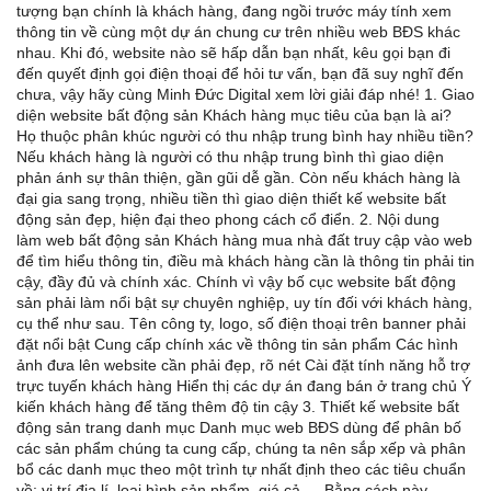
tượng bạn chính là khách hàng, đang ngồi trước máy tính xem
thông tin về cùng một dự án chung cư trên nhiều web BĐS khác
nhau. Khi đó, website nào sẽ hấp dẫn bạn nhất, kêu gọi bạn đi
đến quyết định gọi điện thoại để hỏi tư vấn, bạn đã suy nghĩ đến
chưa, vậy hãy cùng Minh Đức Digital xem lời giải đáp nhé! 1. Giao
diện website bất động sản Khách hàng mục tiêu của bạn là ai?
Họ thuộc phân khúc người có thu nhập trung bình hay nhiều tiền?
Nếu khách hàng là người có thu nhập trung bình thì giao diện
phản ánh sự thân thiện, gần gũi dễ gần. Còn nếu khách hàng là
đại gia sang trọng, nhiều tiền thì giao diện thiết kế website bất
động sản đẹp, hiện đại theo phong cách cổ điển. 2. Nội dung
làm web bất động sản Khách hàng mua nhà đất truy cập vào web
để tìm hiểu thông tin, điều mà khách hàng cần là thông tin phải tin
cậy, đầy đủ và chính xác. Chính vì vậy bố cục website bất động
sản phải làm nổi bật sự chuyên nghiệp, uy tín đối với khách hàng,
cụ thể như sau. Tên công ty, logo, số điện thoại trên banner phải
đặt nổi bật Cung cấp chính xác về thông tin sản phẩm Các hình
ảnh đưa lên website cần phải đẹp, rõ nét Cài đặt tính năng hỗ trợ
trực tuyến khách hàng Hiển thị các dự án đang bán ở trang chủ Ý
kiến khách hàng để tăng thêm độ tin cậy 3. Thiết kế website bất
động sản trang danh mục Danh mục web BĐS dùng để phân bố
các sản phẩm chúng ta cung cấp, chúng ta nên sắp xếp và phân
bổ các danh mục theo một trình tự nhất định theo các tiêu chuẩn
về: vị trí địa lí, loại hình sản phẩm, giá cả…. Bằng cách này,