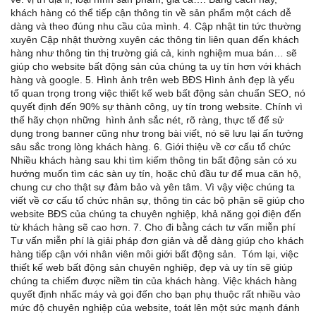
khách hàng có thể tiếp cận thông tin về sản phẩm một cách dễ
dàng và theo đúng nhu cầu của mình. 4. Cập nhật tin tức thường
xuyên Cập nhật thường xuyên các thông tin liên quan đến khách
hàng như thông tin thị trường giá cả, kinh nghiệm mua bán… sẽ
giúp cho website bất động sản của chúng ta uy tín hơn với khách
hàng và google. 5. Hình ảnh trên web BĐS Hình ảnh đẹp là yếu
tố quan trọng trong việc thiết kế web bất động sản chuẩn SEO, nó
quyết định đến 90% sự thành công, uy tín trong website. Chính vì
thế hãy chọn những hình ảnh sắc nét, rõ ràng, thực tế để sử
dụng trong banner cũng như trong bài viết, nó sẽ lưu lại ấn tưởng
sâu sắc trong lòng khách hàng. 6. Giới thiệu về cơ cấu tổ chức
Nhiều khách hàng sau khi tìm kiếm thông tin bất động sản có xu
hướng muốn tìm các sàn uy tín, hoặc chủ đầu tư để mua căn hộ,
chung cư cho thật sự đảm bảo và yên tâm. Vì vậy việc chúng ta
viết về cơ cấu tổ chức nhân sự, thông tin các bộ phận sẽ giúp cho
website BĐS của chúng ta chuyên nghiệp, khả năng gọi điện đến
từ khách hàng sẽ cao hơn. 7. Cho đi bằng cách tư vấn miễn phí
Tư vấn miễn phí là giải pháp đơn giản và dễ dàng giúp cho khách
hàng tiếp cận với nhân viên môi giới bất động sản. Tóm lại, việc
thiết kế web bất động sản chuyên nghiệp, đẹp và uy tín sẽ giúp
chúng ta chiếm được niềm tin của khách hàng. Việc khách hàng
quyết định nhấc máy và gọi đến cho bạn phụ thuộc rất nhiều vào
mức độ chuyên nghiệp của website, toát lên một sức mạnh đánh