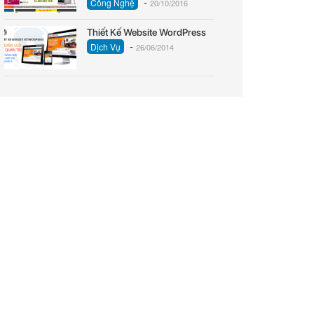
-
Công Nghệ
20/10/2016
Thiết Kế Website WordPress
-
Dịch Vụ
26/06/2014