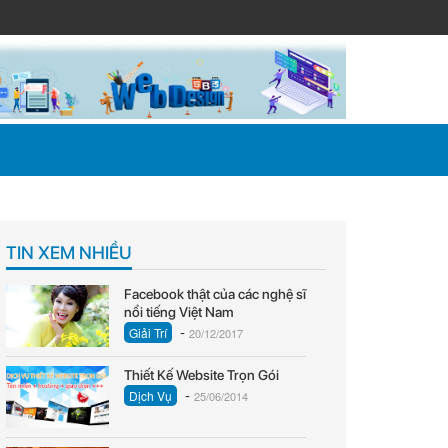
TIN XEM NHIỀU
Facebook thật của các nghệ sĩ
nổi tiếng Việt Nam
-
Giải Trí
20/12/2017
Thiết Kế Website Trọn Gói
-
Dịch Vụ
25/06/2014