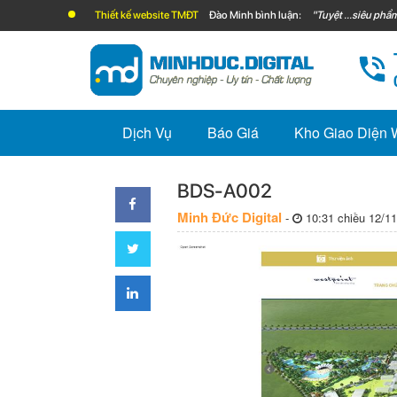
Thiết kế website TMĐT
Đào Minh bình luận:
"Tuyệt ...siêu phẩm
Dịch Vụ
Báo Giá
Kho Giao Diện
BDS-A002
Minh Đức Digital
-
10:31 chiều 12/11