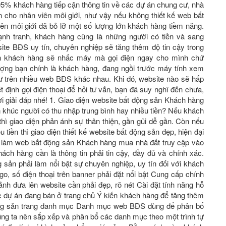
 95% khách hàng tiếp cận thông tin về các dự án chung cư, nhà
n cho nhân viên môi giới, như vậy nếu không thiết kế web bất
ên môi giới đã bỏ lỡ một số lượng lớn khách hàng tiềm năng.
ạnh tranh, khách hàng cũng là những người có tiền và sang
 website BĐS uy tín, chuyên nghiệp sẽ tăng thêm độ tin cậy trong
nh khách hàng sẽ nhấc máy mà gọi điện ngay cho mình chứ
ượng bạn chính là khách hàng, đang ngồi trước máy tính xem
cư trên nhiều web BĐS khác nhau. Khi đó, website nào sẽ hấp
́t định gọi điện thoại để hỏi tư vấn, bạn đã suy nghĩ đến chưa,
giải đáp nhé! 1. Giao diện website bất động sản Khách hàng
n khúc người có thu nhập trung bình hay nhiều tiền? Nếu khách
hì giao diện phản ánh sự thân thiện, gần gũi dễ gần. Còn nếu
̀u tiền thì giao diện thiết kế website bất động sản đẹp, hiện đại
 làm web bất động sản Khách hàng mua nhà đất truy cập vào
́ch hàng cần là thông tin phải tin cậy, đầy đủ và chính xác.
sản phải làm nổi bật sự chuyên nghiệp, uy tín đối với khách
o, số điện thoại trên banner phải đặt nổi bật Cung cấp chính
̉nh đưa lên website cần phải đẹp, rõ nét Cài đặt tính năng hỗ
ác dự án đang bán ở trang chủ Ý kiến khách hàng để tăng thêm
t động sản trang danh mục Danh mục web BĐS dùng để phân bố
ng ta nên sắp xếp và phân bổ các danh mục theo một trình tự