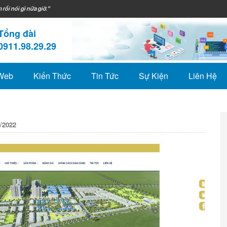
 rồi nói gì nữa giờ."
Tổng đài
0911.98.29.29
 Web
Kiến Thức
Tin Tức
Sự Kiện
Liên Hệ
/2022