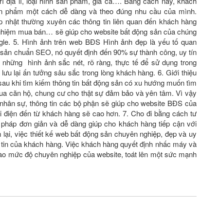
rí địa lí, loại hình sản phẩm, giá cả…. Bằng cách này, khách
sản phẩm một cách dễ dàng và theo đúng nhu cầu của mình.
nhật thường xuyên các thông tin liên quan đến khách hàng
h nghiệm mua bán… sẽ giúp cho website bất động sản của chúng
ogle. 5. Hình ảnh trên web BĐS Hình ảnh đẹp là yếu tố quan
ng sản chuẩn SEO, nó quyết định đến 90% sự thành công, uy tín
những hình ảnh sắc nét, rõ ràng, thực tế để sử dụng trong
lưu lại ấn tưởng sâu sắc trong lòng khách hàng. 6. Giới thiệu
sau khi tìm kiếm thông tin bất động sản có xu hướng muốn tìm
 mua căn hộ, chung cư cho thật sự đảm bảo và yên tâm. Vì vậy
́c nhân sự, thông tin các bộ phận sẽ giúp cho website BĐS của
 điện đến từ khách hàng sẽ cao hơn. 7. Cho đi bằng cách tư
i pháp đơn giản và dễ dàng giúp cho khách hàng tiếp cận với
lại, việc thiết kế web bất động sản chuyên nghiệp, đẹp và uy
 tin của khách hàng. Việc khách hàng quyết định nhấc máy và
 vào mức độ chuyên nghiệp của website, toát lên một sức mạnh