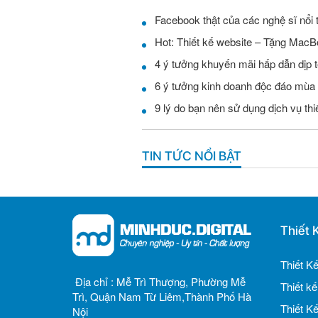
Facebook thật của các nghệ sĩ nổi 
Hot: Thiết kế website – Tặng MacB
4 ý tưởng khuyến mãi hấp dẫn dịp t
6 ý tưởng kinh doanh độc đáo mùa
9 lý do bạn nên sử dụng dịch vụ th
TIN TỨC NỔI BẬT
Thiết 
Thiết K
Địa chỉ :
Mễ Trì Thượng, Phường Mễ
Thiết k
Trì, Quận Nam Từ Liêm,Thành Phố Hà
Thiết K
Nội