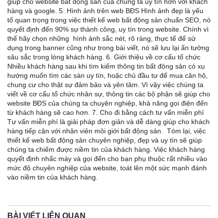
giúp cho website bất động sản của chúng ta uy tín hơn với khách
hàng và google. 5. Hình ảnh trên web BĐS Hình ảnh đẹp là yếu
tố quan trọng trong việc thiết kế web bất động sản chuẩn SEO, nó
quyết định đến 90% sự thành công, uy tín trong website. Chính vì
thế hãy chọn những hình ảnh sắc nét, rõ ràng, thực tế để sử
dụng trong banner cũng như trong bài viết, nó sẽ lưu lại ấn tưởng
sâu sắc trong lòng khách hàng. 6. Giới thiệu về cơ cấu tổ chức
Nhiều khách hàng sau khi tìm kiếm thông tin bất động sản có xu
hướng muốn tìm các sàn uy tín, hoặc chủ đầu tư để mua căn hộ,
chung cư cho thật sự đảm bảo và yên tâm. Vì vậy việc chúng ta
viết về cơ cấu tổ chức nhân sự, thông tin các bộ phận sẽ giúp cho
website BĐS của chúng ta chuyên nghiệp, khả năng gọi điện đến
từ khách hàng sẽ cao hơn. 7. Cho đi bằng cách tư vấn miễn phí
Tư vấn miễn phí là giải pháp đơn giản và dễ dàng giúp cho khách
hàng tiếp cận với nhân viên môi giới bất động sản. Tóm lại, việc
thiết kế web bất động sản chuyên nghiệp, đẹp và uy tín sẽ giúp
chúng ta chiếm được niềm tin của khách hàng. Việc khách hàng
quyết định nhấc máy và gọi đến cho bạn phụ thuộc rất nhiều vào
mức độ chuyên nghiệp của website, toát lên một sức mạnh đánh
vào niềm tin của khách hàng.
BÀI VIẾT LIÊN QUAN