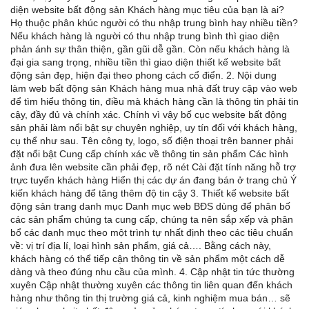
diện website bất động sản Khách hàng mục tiêu của bạn là ai?
Họ thuộc phân khúc người có thu nhập trung bình hay nhiều tiền?
Nếu khách hàng là người có thu nhập trung bình thì giao diện
phản ánh sự thân thiện, gần gũi dễ gần. Còn nếu khách hàng là
đại gia sang trọng, nhiều tiền thì giao diện thiết kế website bất
động sản đẹp, hiện đại theo phong cách cổ điển. 2. Nội dung
làm web bất động sản Khách hàng mua nhà đất truy cập vào web
để tìm hiểu thông tin, điều mà khách hàng cần là thông tin phải tin
cậy, đầy đủ và chính xác. Chính vì vậy bố cục website bất động
sản phải làm nổi bật sự chuyên nghiệp, uy tín đối với khách hàng,
cụ thể như sau. Tên công ty, logo, số điện thoại trên banner phải
đặt nổi bật Cung cấp chính xác về thông tin sản phẩm Các hình
ảnh đưa lên website cần phải đẹp, rõ nét Cài đặt tính năng hỗ trợ
trực tuyến khách hàng Hiển thị các dự án đang bán ở trang chủ Ý
kiến khách hàng để tăng thêm độ tin cậy 3. Thiết kế website bất
động sản trang danh mục Danh mục web BĐS dùng để phân bố
các sản phẩm chúng ta cung cấp, chúng ta nên sắp xếp và phân
bổ các danh mục theo một trình tự nhất định theo các tiêu chuẩn
về: vị trí địa lí, loại hình sản phẩm, giá cả…. Bằng cách này,
khách hàng có thể tiếp cận thông tin về sản phẩm một cách dễ
dàng và theo đúng nhu cầu của mình. 4. Cập nhật tin tức thường
xuyên Cập nhật thường xuyên các thông tin liên quan đến khách
hàng như thông tin thị trường giá cả, kinh nghiệm mua bán… sẽ