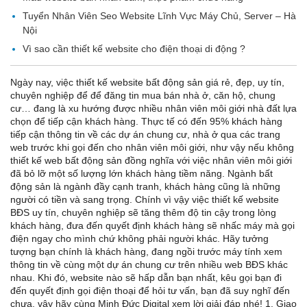
Tuyển Nhân Viên Seo Website Lĩnh Vực Máy Chủ, Server – Hà
Nội
Vì sao cần thiết kế website cho điện thoại di động ?
Ngày nay, việc thiết kế website bất động sản giá rẻ, đẹp, uy tín,
chuyên nghiệp để để đăng tin mua bán nhà ở, căn hộ, chung
cư… đang là xu hướng được nhiều nhân viên môi giới nhà đất lựa
chọn để tiếp cận khách hàng. Thực tế có đến 95% khách hàng
tiếp cận thông tin về các dự án chung cư, nhà ở qua các trang
web trước khi gọi đến cho nhân viên môi giới, như vậy nếu không
thiết kế web bất động sản đồng nghĩa với việc nhân viên môi giới
đã bỏ lỡ một số lượng lớn khách hàng tiềm năng. Ngành bất
động sản là ngành đầy cạnh tranh, khách hàng cũng là những
người có tiền và sang trọng. Chính vì vậy việc thiết kế website
BĐS uy tín, chuyên nghiệp sẽ tăng thêm độ tin cậy trong lòng
khách hàng, đưa đến quyết định khách hàng sẽ nhấc máy mà gọi
điện ngay cho mình chứ không phải người khác. Hãy tưởng
tượng bạn chính là khách hàng, đang ngồi trước máy tính xem
thông tin về cùng một dự án chung cư trên nhiều web BĐS khác
nhau. Khi đó, website nào sẽ hấp dẫn bạn nhất, kêu gọi bạn đi
đến quyết định gọi điện thoại để hỏi tư vấn, bạn đã suy nghĩ đến
chưa, vậy hãy cùng Minh Đức Digital xem lời giải đáp nhé! 1. Giao