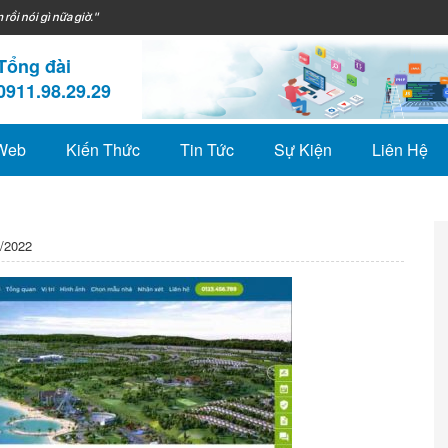
 rồi nói gì nữa giờ."
Tổng đài
0911.98.29.29
 Web
Kiến Thức
Tin Tức
Sự Kiện
Liên Hệ
/2022