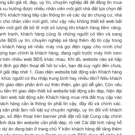
ộng sản giá rẻ, đẹp, uy tín, chuyên nghiệp để để đăng tin mua
 xu hướng được nhiều nhân viên môi giới nhà đất lựa chọn để
 95% khách hàng tiếp cận thông tin về các dự án chung cư, nhà
n cho nhân viên môi giới, như vậy nếu không thiết kế web bất
ên môi giới đã bỏ lỡ một số lượng lớn khách hàng tiềm năng.
ạnh tranh, khách hàng cũng là những người có tiền và sang
 website BĐS uy tín, chuyên nghiệp sẽ tăng thêm độ tin cậy trong
nh khách hàng sẽ nhấc máy mà gọi điện ngay cho mình chứ
ượng bạn chính là khách hàng, đang ngồi trước máy tính xem
cư trên nhiều web BĐS khác nhau. Khi đó, website nào sẽ hấp
́t định gọi điện thoại để hỏi tư vấn, bạn đã suy nghĩ đến chưa,
giải đáp nhé! 1. Giao diện website bất động sản Khách hàng
n khúc người có thu nhập trung bình hay nhiều tiền? Nếu khách
hì giao diện phản ánh sự thân thiện, gần gũi dễ gần. Còn nếu
̀u tiền thì giao diện thiết kế website bất động sản đẹp, hiện đại
 làm web bất động sản Khách hàng mua nhà đất truy cập vào
́ch hàng cần là thông tin phải tin cậy, đầy đủ và chính xác.
sản phải làm nổi bật sự chuyên nghiệp, uy tín đối với khách
o, số điện thoại trên banner phải đặt nổi bật Cung cấp chính
̉nh đưa lên website cần phải đẹp, rõ nét Cài đặt tính năng hỗ
ác dự án đang bán ở trang chủ Ý kiến khách hàng để tăng thêm
t động sản trang danh mục Danh mục web BĐS dùng để phân bố