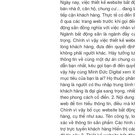
Ngày nay, việc thiết kế website bất đ
bán nhà ở, căn hộ, chung cư… đang là
tiếp cận khách hàng. Thực tế có đến
ở qua các trang web trước khi gọi đế
động sản đồng nghĩa với việc nhân vi
Ngành bất động sản là ngành đầy c
trọng. Chính vì vậy việc thiết kế
lòng khách hàng, đưa đến quyết đị
không phải người khác. Hãy tưởng t
thông tin về cùng một dự án chung 
dẫn bạn nhất, kêu gọi bạn đi đến quyê
vậy hãy cùng Minh Đức Digital xem lời 
mục tiêu của bạn là ai? Họ thuộc phâ
hàng là người có thu nhập trung bình t
khách hàng là đại gia sang trọng, nhiê
theo phong cách cổ điển. 2. Nội dung
web để tìm hiểu thông tin, điều mà kha
Chính vì vậy bố cục website bất động 
hàng, cụ thể như sau. Tên công ty, log
xác về thông tin sản phẩm Các hình a
trợ trực tuyến khách hàng Hiển thị c
độ tin cậy 3. Thiết kế website bấ