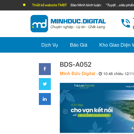
Thiết kế website TMĐT
Đào Minh bình luận:
"Tuyệt ...siêu phẩm
Dịch Vụ
Báo Giá
Kho Giao Diện
BDS-A052
Minh Đức Digital
-
10:46 chiều 12/11