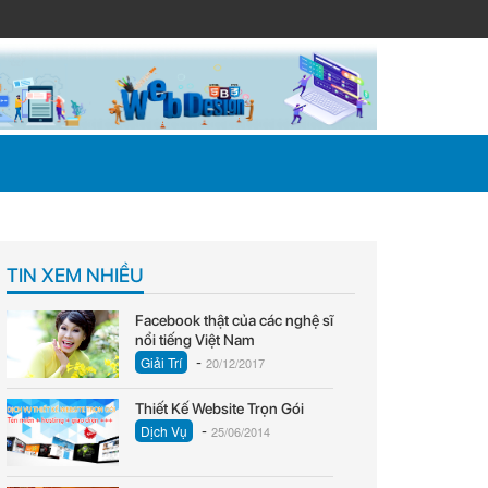
TIN XEM NHIỀU
Facebook thật của các nghệ sĩ
nổi tiếng Việt Nam
-
Giải Trí
20/12/2017
Thiết Kế Website Trọn Gói
-
Dịch Vụ
25/06/2014