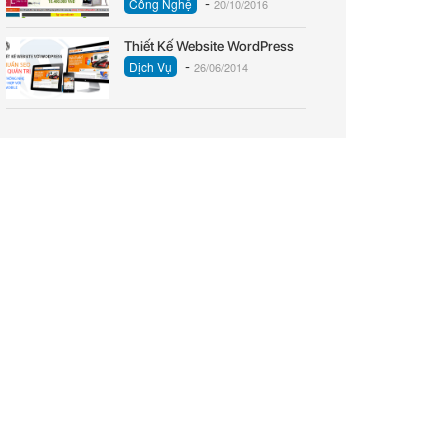
-
Công Nghệ
20/10/2016
Thiết Kế Website WordPress
-
Dịch Vụ
26/06/2014