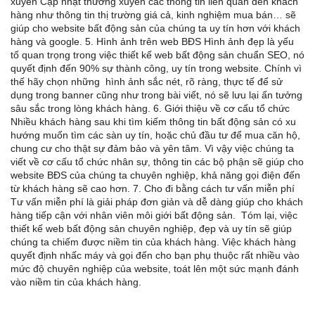
xuyên Cập nhật thường xuyên các thông tin liên quan đến khách
hàng như thông tin thị trường giá cả, kinh nghiệm mua bán… sẽ
giúp cho website bất động sản của chúng ta uy tín hơn với khách
hàng và google. 5. Hình ảnh trên web BĐS Hình ảnh đẹp là yếu
tố quan trọng trong việc thiết kế web bất động sản chuẩn SEO, nó
quyết định đến 90% sự thành công, uy tín trong website. Chính vì
thế hãy chọn những hình ảnh sắc nét, rõ ràng, thực tế để sử
dụng trong banner cũng như trong bài viết, nó sẽ lưu lại ấn tưởng
sâu sắc trong lòng khách hàng. 6. Giới thiệu về cơ cấu tổ chức
Nhiều khách hàng sau khi tìm kiếm thông tin bất động sản có xu
hướng muốn tìm các sàn uy tín, hoặc chủ đầu tư để mua căn hộ,
chung cư cho thật sự đảm bảo và yên tâm. Vì vậy việc chúng ta
viết về cơ cấu tổ chức nhân sự, thông tin các bộ phận sẽ giúp cho
website BĐS của chúng ta chuyên nghiệp, khả năng gọi điện đến
từ khách hàng sẽ cao hơn. 7. Cho đi bằng cách tư vấn miễn phí
Tư vấn miễn phí là giải pháp đơn giản và dễ dàng giúp cho khách
hàng tiếp cận với nhân viên môi giới bất động sản. Tóm lại, việc
thiết kế web bất động sản chuyên nghiệp, đẹp và uy tín sẽ giúp
chúng ta chiếm được niềm tin của khách hàng. Việc khách hàng
quyết định nhấc máy và gọi đến cho bạn phụ thuộc rất nhiều vào
mức độ chuyên nghiệp của website, toát lên một sức mạnh đánh
vào niềm tin của khách hàng.