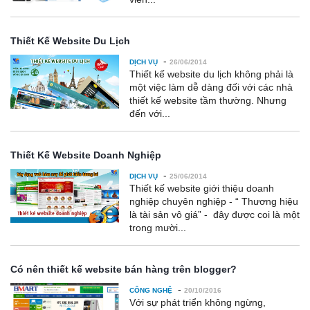
Thiết Kế Website Du Lịch
-
DỊCH VỤ
26/06/2014
Thiết kế website du lịch không phải là
một việc làm dễ dàng đối với các nhà
thiết kế website tầm thường. Nhưng
đến với...
Thiết Kế Website Doanh Nghiệp
-
DỊCH VỤ
25/06/2014
Thiết kế website giới thiệu doanh
nghiệp chuyên nghiệp - “ Thương hiệu
là tài sản vô giá” - đây được coi là một
trong mười...
Có nên thiết kế website bán hàng trên blogger?
-
CÔNG NGHỆ
20/10/2016
Với sự phát triển không ngừng,