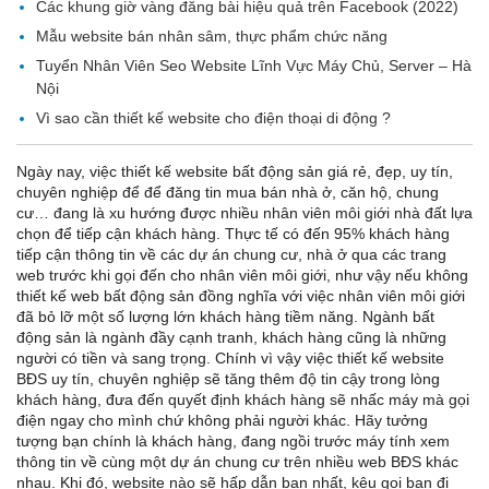
Các khung giờ vàng đăng bài hiệu quả trên Facebook (2022)
Mẫu website bán nhân sâm, thực phẩm chức năng
Tuyển Nhân Viên Seo Website Lĩnh Vực Máy Chủ, Server – Hà
Nội
Vì sao cần thiết kế website cho điện thoại di động ?
Ngày nay, việc thiết kế website bất động sản giá rẻ, đẹp, uy tín,
chuyên nghiệp để để đăng tin mua bán nhà ở, căn hộ, chung
cư… đang là xu hướng được nhiều nhân viên môi giới nhà đất lựa
chọn để tiếp cận khách hàng. Thực tế có đến 95% khách hàng
tiếp cận thông tin về các dự án chung cư, nhà ở qua các trang
web trước khi gọi đến cho nhân viên môi giới, như vậy nếu không
thiết kế web bất động sản đồng nghĩa với việc nhân viên môi giới
đã bỏ lỡ một số lượng lớn khách hàng tiềm năng. Ngành bất
động sản là ngành đầy cạnh tranh, khách hàng cũng là những
người có tiền và sang trọng. Chính vì vậy việc thiết kế website
BĐS uy tín, chuyên nghiệp sẽ tăng thêm độ tin cậy trong lòng
khách hàng, đưa đến quyết định khách hàng sẽ nhấc máy mà gọi
điện ngay cho mình chứ không phải người khác. Hãy tưởng
tượng bạn chính là khách hàng, đang ngồi trước máy tính xem
thông tin về cùng một dự án chung cư trên nhiều web BĐS khác
nhau. Khi đó, website nào sẽ hấp dẫn bạn nhất, kêu gọi bạn đi