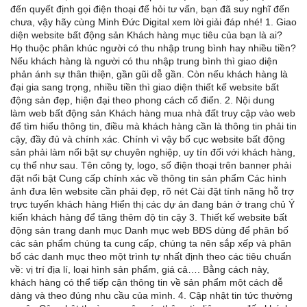
đến quyết định gọi điện thoại để hỏi tư vấn, bạn đã suy nghĩ đến
chưa, vậy hãy cùng Minh Đức Digital xem lời giải đáp nhé! 1. Giao
diện website bất động sản Khách hàng mục tiêu của bạn là ai?
Họ thuộc phân khúc người có thu nhập trung bình hay nhiều tiền?
Nếu khách hàng là người có thu nhập trung bình thì giao diện
phản ánh sự thân thiện, gần gũi dễ gần. Còn nếu khách hàng là
đại gia sang trọng, nhiều tiền thì giao diện thiết kế website bất
động sản đẹp, hiện đại theo phong cách cổ điển. 2. Nội dung
làm web bất động sản Khách hàng mua nhà đất truy cập vào web
để tìm hiểu thông tin, điều mà khách hàng cần là thông tin phải tin
cậy, đầy đủ và chính xác. Chính vì vậy bố cục website bất động
sản phải làm nổi bật sự chuyên nghiệp, uy tín đối với khách hàng,
cụ thể như sau. Tên công ty, logo, số điện thoại trên banner phải
đặt nổi bật Cung cấp chính xác về thông tin sản phẩm Các hình
ảnh đưa lên website cần phải đẹp, rõ nét Cài đặt tính năng hỗ trợ
trực tuyến khách hàng Hiển thị các dự án đang bán ở trang chủ Ý
kiến khách hàng để tăng thêm độ tin cậy 3. Thiết kế website bất
động sản trang danh mục Danh mục web BĐS dùng để phân bố
các sản phẩm chúng ta cung cấp, chúng ta nên sắp xếp và phân
bổ các danh mục theo một trình tự nhất định theo các tiêu chuẩn
về: vị trí địa lí, loại hình sản phẩm, giá cả…. Bằng cách này,
khách hàng có thể tiếp cận thông tin về sản phẩm một cách dễ
dàng và theo đúng nhu cầu của mình. 4. Cập nhật tin tức thường