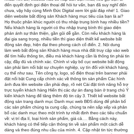
đến quyết định gọi điện thoại để hỏi tư vấn, bạn đã suy nghĩ đến
chưa, vậy hãy cùng Minh Đức Digital xem lời giải đáp nhé! 1. Giao
diện website bất động sản Khách hàng mục tiêu của bạn là ai?
Họ thuộc phân khúc người có thu nhập trung bình hay nhiều tiền?
Nếu khách hàng là người có thu nhập trung bình thì giao diện
phản ánh sự thân thiện, gần gũi dễ gần. Còn nếu khách hàng là
đại gia sang trọng, nhiều tiền thì giao diện thiết kế website bất
động sản đẹp, hiện đại theo phong cách cổ điển. 2. Nội dung
làm web bất động sản Khách hàng mua nhà đất truy cập vào web
để tìm hiểu thông tin, điều mà khách hàng cần là thông tin phải tin
cậy, đầy đủ và chính xác. Chính vì vậy bố cục website bất động
sản phải làm nổi bật sự chuyên nghiệp, uy tín đối với khách hàng,
cụ thể như sau. Tên công ty, logo, số điện thoại trên banner phải
đặt nổi bật Cung cấp chính xác về thông tin sản phẩm Các hình
ảnh đưa lên website cần phải đẹp, rõ nét Cài đặt tính năng hỗ trợ
trực tuyến khách hàng Hiển thị các dự án đang bán ở trang chủ Ý
kiến khách hàng để tăng thêm độ tin cậy 3. Thiết kế website bất
động sản trang danh mục Danh mục web BĐS dùng để phân bố
các sản phẩm chúng ta cung cấp, chúng ta nên sắp xếp và phân
bổ các danh mục theo một trình tự nhất định theo các tiêu chuẩn
về: vị trí địa lí, loại hình sản phẩm, giá cả…. Bằng cách này,
khách hàng có thể tiếp cận thông tin về sản phẩm một cách dễ
dàng và theo đúng nhu cầu của mình. 4. Cập nhật tin tức thường