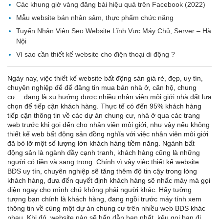
Các khung giờ vàng đăng bài hiệu quả trên Facebook (2022)
Mẫu website bán nhân sâm, thực phẩm chức năng
Tuyển Nhân Viên Seo Website Lĩnh Vực Máy Chủ, Server – Hà
Nội
Vì sao cần thiết kế website cho điện thoại di động ?
Ngày nay, việc thiết kế website bất động sản giá rẻ, đẹp, uy tín,
chuyên nghiệp để để đăng tin mua bán nhà ở, căn hộ, chung
cư… đang là xu hướng được nhiều nhân viên môi giới nhà đất lựa
chọn để tiếp cận khách hàng. Thực tế có đến 95% khách hàng
tiếp cận thông tin về các dự án chung cư, nhà ở qua các trang
web trước khi gọi đến cho nhân viên môi giới, như vậy nếu không
thiết kế web bất động sản đồng nghĩa với việc nhân viên môi giới
đã bỏ lỡ một số lượng lớn khách hàng tiềm năng. Ngành bất
động sản là ngành đầy cạnh tranh, khách hàng cũng là những
người có tiền và sang trọng. Chính vì vậy việc thiết kế website
BĐS uy tín, chuyên nghiệp sẽ tăng thêm độ tin cậy trong lòng
khách hàng, đưa đến quyết định khách hàng sẽ nhấc máy mà gọi
điện ngay cho mình chứ không phải người khác. Hãy tưởng
tượng bạn chính là khách hàng, đang ngồi trước máy tính xem
thông tin về cùng một dự án chung cư trên nhiều web BĐS khác
nhau. Khi đó, website nào sẽ hấp dẫn bạn nhất, kêu gọi bạn đi