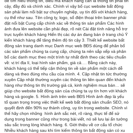
để tìm hiểu thông tin, điều mà khách hàng cần là thông tin phải tin
cậy, đầy đủ và chính xác. Chính vì vậy bố cục website bất động
sản phải làm nổi bật sự chuyên nghiệp, uy tín đối với khách hàng,
cụ thể như sau. Tên công ty, logo, số điện thoại trên banner phải
đặt nổi bật Cung cấp chính xác về thông tin sản phẩm Các hình
ảnh đưa lên website cần phải đẹp, rõ nét Cài đặt tính năng hỗ trợ
trực tuyến khách hàng Hiển thị các dự án đang bán ở trang chủ Ý
kiến khách hàng để tăng thêm độ tin cậy 3. Thiết kế website bất
động sản trang danh mục Danh mục web BĐS dùng để phân bố
các sản phẩm chúng ta cung cấp, chúng ta nên sắp xếp và phân
bổ các danh mục theo một trình tự nhất định theo các tiêu chuẩn
về: vị trí địa lí, loại hình sản phẩm, giá cả…. Bằng cách này,
khách hàng có thể tiếp cận thông tin về sản phẩm một cách dễ
dàng và theo đúng nhu cầu của mình. 4. Cập nhật tin tức thường
xuyên Cập nhật thường xuyên các thông tin liên quan đến khách
hàng như thông tin thị trường giá cả, kinh nghiệm mua bán… sẽ
giúp cho website bất động sản của chúng ta uy tín hơn với khách
hàng và google. 5. Hình ảnh trên web BĐS Hình ảnh đẹp là yếu
tố quan trọng trong việc thiết kế web bất động sản chuẩn SEO, nó
quyết định đến 90% sự thành công, uy tín trong website. Chính vì
thế hãy chọn những hình ảnh sắc nét, rõ ràng, thực tế để sử
dụng trong banner cũng như trong bài viết, nó sẽ lưu lại ấn tưởng
sâu sắc trong lòng khách hàng. 6. Giới thiệu về cơ cấu tổ chức
Nhiều khách hàng sau khi tìm kiếm thông tin bất động sản có xu