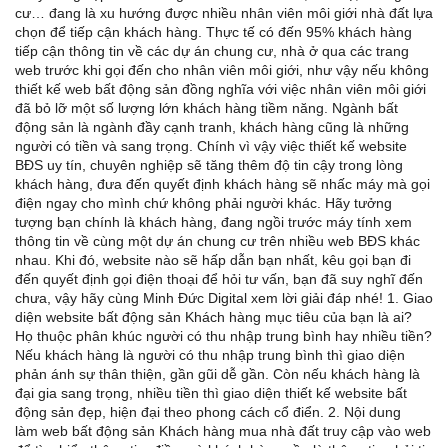
cư… đang là xu hướng được nhiều nhân viên môi giới nhà đất lựa
chọn để tiếp cận khách hàng. Thực tế có đến 95% khách hàng
tiếp cận thông tin về các dự án chung cư, nhà ở qua các trang
web trước khi gọi đến cho nhân viên môi giới, như vậy nếu không
thiết kế web bất động sản đồng nghĩa với việc nhân viên môi giới
đã bỏ lỡ một số lượng lớn khách hàng tiềm năng. Ngành bất
động sản là ngành đầy cạnh tranh, khách hàng cũng là những
người có tiền và sang trọng. Chính vì vậy việc thiết kế website
BĐS uy tín, chuyên nghiệp sẽ tăng thêm độ tin cậy trong lòng
khách hàng, đưa đến quyết định khách hàng sẽ nhấc máy mà gọi
điện ngay cho mình chứ không phải người khác. Hãy tưởng
tượng bạn chính là khách hàng, đang ngồi trước máy tính xem
thông tin về cùng một dự án chung cư trên nhiều web BĐS khác
nhau. Khi đó, website nào sẽ hấp dẫn bạn nhất, kêu gọi bạn đi
đến quyết định gọi điện thoại để hỏi tư vấn, bạn đã suy nghĩ đến
chưa, vậy hãy cùng Minh Đức Digital xem lời giải đáp nhé! 1. Giao
diện website bất động sản Khách hàng mục tiêu của bạn là ai?
Họ thuộc phân khúc người có thu nhập trung bình hay nhiều tiền?
Nếu khách hàng là người có thu nhập trung bình thì giao diện
phản ánh sự thân thiện, gần gũi dễ gần. Còn nếu khách hàng là
đại gia sang trọng, nhiều tiền thì giao diện thiết kế website bất
động sản đẹp, hiện đại theo phong cách cổ điển. 2. Nội dung
làm web bất động sản Khách hàng mua nhà đất truy cập vào web