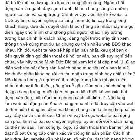
đã bỏ lỡ một số lượng lớn khách hàng tiềm năng. Ngành bất
động sản là ngành đầy cạnh tranh, khách hàng cũng là những
người có tiền và sang trọng. Chính vì vậy việc thiết kế website
BĐS uy tín, chuyên nghiệp sẽ tăng thêm độ tin cậy trong lòng
khách hàng, đưa đến quyết định khách hàng sẽ nhấc máy mà gọi
điện ngay cho mình chứ không phải người khác. Hãy tưởng
tượng bạn chính là khách hàng, đang ngồi trước máy tính xem
thông tin về cùng một dự án chung cư trên nhiều web BĐS khác
nhau. Khi đó, website nào sẽ hấp dẫn bạn nhất, kêu gọi bạn đi
đến quyết định gọi điện thoại để hỏi tư vấn, bạn đã suy nghĩ đến
chưa, vậy hãy cùng Minh Đức Digital xem lời giải đáp nhé! 1. Giao
diện website bất động sản Khách hàng mục tiêu của bạn là ai?
Họ thuộc phân khúc người có thu nhập trung bình hay nhiều tiền?
Nếu khách hàng là người có thu nhập trung bình thì giao diện
phản ánh sự thân thiện, gần gũi dễ gần. Còn nếu khách hàng là
đại gia sang trọng, nhiều tiền thì giao diện thiết kế website bất
động sản đẹp, hiện đại theo phong cách cổ điển. 2. Nội dung
làm web bất động sản Khách hàng mua nhà đất truy cập vào web
để tìm hiểu thông tin, điều mà khách hàng cần là thông tin phải tin
cậy, đầy đủ và chính xác. Chính vì vậy bố cục website bất động
sản phải làm nổi bật sự chuyên nghiệp, uy tín đối với khách hàng,
cụ thể như sau. Tên công ty, logo, số điện thoại trên banner phải
đặt nổi bật Cung cấp chính xác về thông tin sản phẩm Các hình
ảnh đưa lên website cần phải đẹp, rõ nét Cài đặt tính năng hỗ trợ