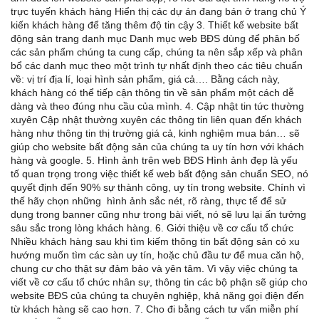
trực tuyến khách hàng Hiển thị các dự án đang bán ở trang chủ Ý
kiến khách hàng để tăng thêm độ tin cậy 3. Thiết kế website bất
động sản trang danh mục Danh mục web BĐS dùng để phân bố
các sản phẩm chúng ta cung cấp, chúng ta nên sắp xếp và phân
bổ các danh mục theo một trình tự nhất định theo các tiêu chuẩn
về: vị trí địa lí, loại hình sản phẩm, giá cả…. Bằng cách này,
khách hàng có thể tiếp cận thông tin về sản phẩm một cách dễ
dàng và theo đúng nhu cầu của mình. 4. Cập nhật tin tức thường
xuyên Cập nhật thường xuyên các thông tin liên quan đến khách
hàng như thông tin thị trường giá cả, kinh nghiệm mua bán… sẽ
giúp cho website bất động sản của chúng ta uy tín hơn với khách
hàng và google. 5. Hình ảnh trên web BĐS Hình ảnh đẹp là yếu
tố quan trọng trong việc thiết kế web bất động sản chuẩn SEO, nó
quyết định đến 90% sự thành công, uy tín trong website. Chính vì
thế hãy chọn những hình ảnh sắc nét, rõ ràng, thực tế để sử
dụng trong banner cũng như trong bài viết, nó sẽ lưu lại ấn tưởng
sâu sắc trong lòng khách hàng. 6. Giới thiệu về cơ cấu tổ chức
Nhiều khách hàng sau khi tìm kiếm thông tin bất động sản có xu
hướng muốn tìm các sàn uy tín, hoặc chủ đầu tư để mua căn hộ,
chung cư cho thật sự đảm bảo và yên tâm. Vì vậy việc chúng ta
viết về cơ cấu tổ chức nhân sự, thông tin các bộ phận sẽ giúp cho
website BĐS của chúng ta chuyên nghiệp, khả năng gọi điện đến
từ khách hàng sẽ cao hơn. 7. Cho đi bằng cách tư vấn miễn phí