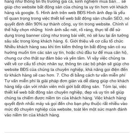
hàng như thông tin thị trường giá cả, kinh nghiệm mua bán… sẽ
giúp cho website bất động sản của chúng ta uy tín hơn với khách
hàng và google. 5. Hình ảnh trên web BĐS Hình ảnh đẹp là yếu
tố quan trọng trong việc thiết kế web bất động sản chuẩn SEO, nó
quyết định đến 90% sự thành công, uy tín trong website. Chính vì
thế hãy chọn những hình ảnh sắc nét, rõ ràng, thực tế để sử
dụng trong banner cũng như trong bài viết, nó sẽ lưu lại ấn tưởng
sâu sắc trong lòng khách hàng. 6. Giới thiệu về cơ cấu tổ chức
Nhiều khách hàng sau khi tìm kiếm thông tin bất động sản có xu
hướng muốn tìm các sàn uy tín, hoặc chủ đầu tư để mua căn hộ,
chung cư cho thật sự đảm bảo và yên tâm. Vì vậy việc chúng ta
viết về cơ cấu tổ chức nhân sự, thông tin các bộ phận sẽ giúp cho
website BĐS của chúng ta chuyên nghiệp, khả năng gọi điện đến
từ khách hàng sẽ cao hơn. 7. Cho đi bằng cách tư vấn miễn phí
Tư vấn miễn phí là giải pháp đơn giản và dễ dàng giúp cho khách
hàng tiếp cận với nhân viên môi giới bất động sản. Tóm lại, việc
thiết kế web bất động sản chuyên nghiệp, đẹp và uy tín sẽ giúp
chúng ta chiếm được niềm tin của khách hàng. Việc khách hàng
quyết định nhấc máy và gọi đến cho bạn phụ thuộc rất nhiều vào
mức độ chuyên nghiệp của website, toát lên một sức mạnh đánh
vào niềm tin của khách hàng.