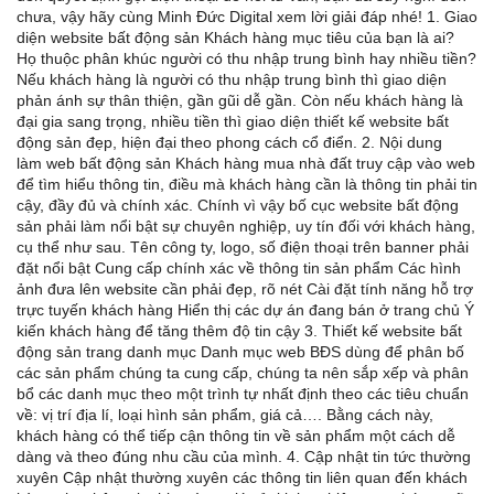
chưa, vậy hãy cùng Minh Đức Digital xem lời giải đáp nhé! 1. Giao
diện website bất động sản Khách hàng mục tiêu của bạn là ai?
Họ thuộc phân khúc người có thu nhập trung bình hay nhiều tiền?
Nếu khách hàng là người có thu nhập trung bình thì giao diện
phản ánh sự thân thiện, gần gũi dễ gần. Còn nếu khách hàng là
đại gia sang trọng, nhiều tiền thì giao diện thiết kế website bất
động sản đẹp, hiện đại theo phong cách cổ điển. 2. Nội dung
làm web bất động sản Khách hàng mua nhà đất truy cập vào web
để tìm hiểu thông tin, điều mà khách hàng cần là thông tin phải tin
cậy, đầy đủ và chính xác. Chính vì vậy bố cục website bất động
sản phải làm nổi bật sự chuyên nghiệp, uy tín đối với khách hàng,
cụ thể như sau. Tên công ty, logo, số điện thoại trên banner phải
đặt nổi bật Cung cấp chính xác về thông tin sản phẩm Các hình
ảnh đưa lên website cần phải đẹp, rõ nét Cài đặt tính năng hỗ trợ
trực tuyến khách hàng Hiển thị các dự án đang bán ở trang chủ Ý
kiến khách hàng để tăng thêm độ tin cậy 3. Thiết kế website bất
động sản trang danh mục Danh mục web BĐS dùng để phân bố
các sản phẩm chúng ta cung cấp, chúng ta nên sắp xếp và phân
bổ các danh mục theo một trình tự nhất định theo các tiêu chuẩn
về: vị trí địa lí, loại hình sản phẩm, giá cả…. Bằng cách này,
khách hàng có thể tiếp cận thông tin về sản phẩm một cách dễ
dàng và theo đúng nhu cầu của mình. 4. Cập nhật tin tức thường
xuyên Cập nhật thường xuyên các thông tin liên quan đến khách