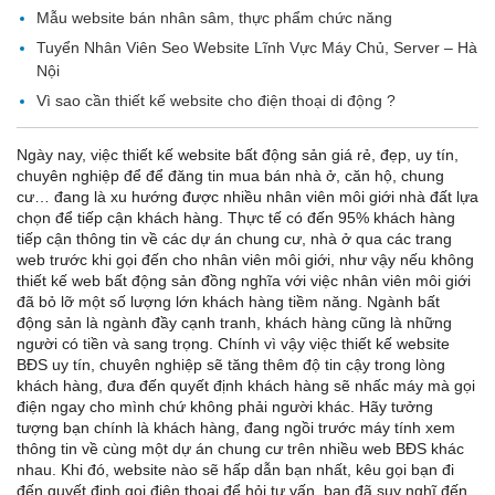
Mẫu website bán nhân sâm, thực phẩm chức năng
Tuyển Nhân Viên Seo Website Lĩnh Vực Máy Chủ, Server – Hà
Nội
Vì sao cần thiết kế website cho điện thoại di động ?
Ngày nay, việc thiết kế website bất động sản giá rẻ, đẹp, uy tín,
chuyên nghiệp để để đăng tin mua bán nhà ở, căn hộ, chung
cư… đang là xu hướng được nhiều nhân viên môi giới nhà đất lựa
chọn để tiếp cận khách hàng. Thực tế có đến 95% khách hàng
tiếp cận thông tin về các dự án chung cư, nhà ở qua các trang
web trước khi gọi đến cho nhân viên môi giới, như vậy nếu không
thiết kế web bất động sản đồng nghĩa với việc nhân viên môi giới
đã bỏ lỡ một số lượng lớn khách hàng tiềm năng. Ngành bất
động sản là ngành đầy cạnh tranh, khách hàng cũng là những
người có tiền và sang trọng. Chính vì vậy việc thiết kế website
BĐS uy tín, chuyên nghiệp sẽ tăng thêm độ tin cậy trong lòng
khách hàng, đưa đến quyết định khách hàng sẽ nhấc máy mà gọi
điện ngay cho mình chứ không phải người khác. Hãy tưởng
tượng bạn chính là khách hàng, đang ngồi trước máy tính xem
thông tin về cùng một dự án chung cư trên nhiều web BĐS khác
nhau. Khi đó, website nào sẽ hấp dẫn bạn nhất, kêu gọi bạn đi
đến quyết định gọi điện thoại để hỏi tư vấn, bạn đã suy nghĩ đến