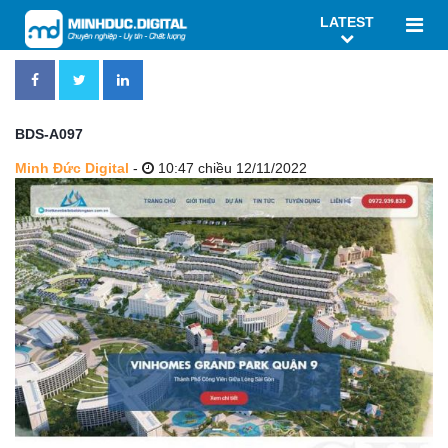
LATEST
BDS-A097
Minh Đức Digital
-
10:47 chiều 12/11/2022