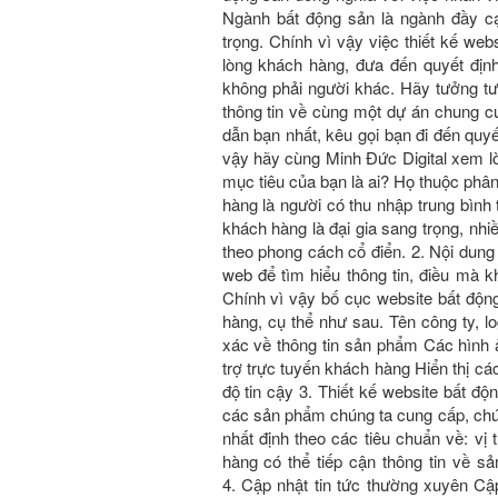
Ngành bất động sản là ngành đầy c
trọng. Chính vì vậy việc thiết kế
lòng khách hàng, đưa đến quyết đị
không phải người khác. Hãy tưởng t
thông tin về cùng một dự án chung 
dẫn bạn nhất, kêu gọi bạn đi đến quyê
vậy hãy cùng Minh Đức Digital xem lời 
mục tiêu của bạn là ai? Họ thuộc phâ
hàng là người có thu nhập trung bình t
khách hàng là đại gia sang trọng, nhiê
theo phong cách cổ điển. 2. Nội dung
web để tìm hiểu thông tin, điều mà kha
Chính vì vậy bố cục website bất động 
hàng, cụ thể như sau. Tên công ty, log
xác về thông tin sản phẩm Các hình a
trợ trực tuyến khách hàng Hiển thị c
độ tin cậy 3. Thiết kế website bấ
các sản phẩm chúng ta cung cấp, chú
nhất định theo các tiêu chuẩn về: vị t
hàng có thể tiếp cận thông tin về 
4. Cập nhật tin tức thường xuyên Cập 