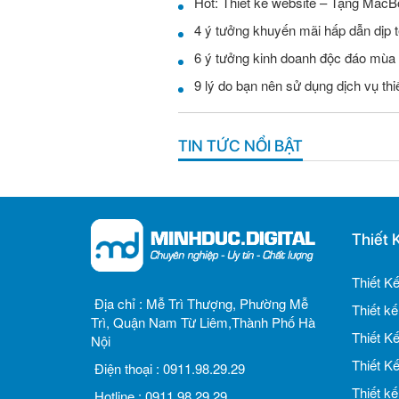
Hot: Thiết kế website – Tặng MacB
4 ý tưởng khuyến mãi hấp dẫn dịp t
6 ý tưởng kinh doanh độc đáo mùa
9 lý do bạn nên sử dụng dịch vụ th
TIN TỨC NỔI BẬT
Thiết 
Thiết K
Địa chỉ :
Mễ Trì Thượng, Phường Mễ
Thiết k
Trì, Quận Nam Từ Liêm,Thành Phố Hà
Thiết K
Nội
Thiết K
Điện thoại :
0911.98.29.29
Thiết k
Hotline :
0911.98.29.29