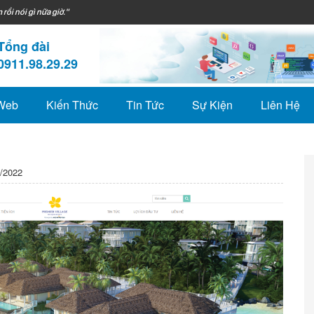
 rồi nói gì nữa giờ."
Tổng đài
0911.98.29.29
 Web
Kiến Thức
Tin Tức
Sự Kiện
Liên Hệ
/2022