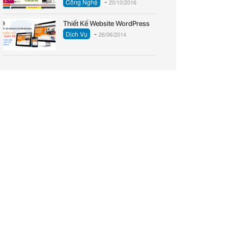
-
Công Nghệ
20/10/2016
Thiết Kế Website WordPress
-
Dịch Vụ
26/06/2014