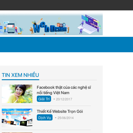
TIN XEM NHIỀU
Facebook thật của các nghệ sĩ
nổi tiếng Việt Nam
-
Giải Trí
20/12/2017
Thiết Kế Website Trọn Gói
-
Dịch Vụ
25/06/2014