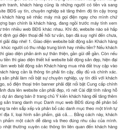
ạnh tranh, khách hàng cũng là những người có tiền và sang
 website BĐS uy tín, chuyên nghiệp sẽ tăng thêm độ tin cậy trong
nh khách hàng sẽ nhấc máy mà gọi điện ngay cho mình chứ
ượng bạn chính là khách hàng, đang ngồi trước máy tính xem
cư trên nhiều web BĐS khác nhau. Khi đó, website nào sẽ hấp
́t định gọi điện thoại để hỏi tư vấn, bạn đã suy nghĩ đến chưa,
giải đáp nhé! 1. Giao diện website bất động sản Khách hàng
n khúc người có thu nhập trung bình hay nhiều tiền? Nếu khách
hì giao diện phản ánh sự thân thiện, gần gũi dễ gần. Còn nếu
̀u tiền thì giao diện thiết kế website bất động sản đẹp, hiện đại
 làm web bất động sản Khách hàng mua nhà đất truy cập vào
́ch hàng cần là thông tin phải tin cậy, đầy đủ và chính xác.
sản phải làm nổi bật sự chuyên nghiệp, uy tín đối với khách
o, số điện thoại trên banner phải đặt nổi bật Cung cấp chính
̉nh đưa lên website cần phải đẹp, rõ nét Cài đặt tính năng hỗ
ác dự án đang bán ở trang chủ Ý kiến khách hàng để tăng thêm
t động sản trang danh mục Danh mục web BĐS dùng để phân bố
ng ta nên sắp xếp và phân bổ các danh mục theo một trình tự
rí địa lí, loại hình sản phẩm, giá cả…. Bằng cách này, khách
sản phẩm một cách dễ dàng và theo đúng nhu cầu của mình.
nhật thường xuyên các thông tin liên quan đến khách hàng