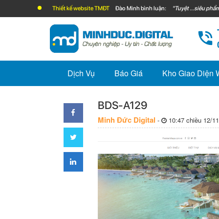
Thiết kế website TMĐT
Đào Minh bình luận:
"Tuyệt ...siêu phẩm
Dịch Vụ
Báo Giá
Kho Giao Diện
BDS-A129
Minh Đức Digital
-
10:47 chiều 12/11