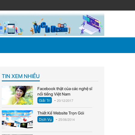
TIN XEM NHIỀU
Facebook thật của các nghệ sĩ
nổi tiếng Việt Nam
-
Giải Trí
20/12/2017
Thiết Kế Website Trọn Gói
-
Dịch Vụ
25/06/2014