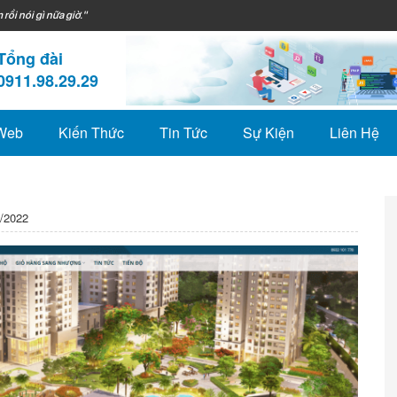
 rồi nói gì nữa giờ."
Tổng đài
0911.98.29.29
 Web
Kiến Thức
Tin Tức
Sự Kiện
Liên Hệ
/2022