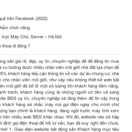
quả trên Facebook (2022)
phẩm chức năng
Tuyển Nhân Viên Seo Website Lĩnh Vực Máy Chủ, Server – Hà Nội
 thoại di động ?
ộng sản giá rẻ, đẹp, uy tín, chuyên nghiệp để để đăng tin mua
 xu hướng được nhiều nhân viên môi giới nhà đất lựa chọn để
 95% khách hàng tiếp cận thông tin về các dự án chung cư, nhà
n cho nhân viên môi giới, như vậy nếu không thiết kế web bất
ên môi giới đã bỏ lỡ một số lượng lớn khách hàng tiềm năng.
ạnh tranh, khách hàng cũng là những người có tiền và sang
 website BĐS uy tín, chuyên nghiệp sẽ tăng thêm độ tin cậy trong
nh khách hàng sẽ nhấc máy mà gọi điện ngay cho mình chứ
ượng bạn chính là khách hàng, đang ngồi trước máy tính xem
cư trên nhiều web BĐS khác nhau. Khi đó, website nào sẽ hấp
́t định gọi điện thoại để hỏi tư vấn, bạn đã suy nghĩ đến chưa,
é! 1. Giao diện website bất động sản Khách hàng mục tiêu