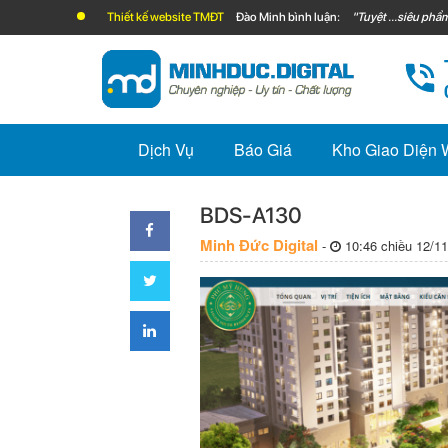
Thiết kế website TMĐT
Đào Minh bình luận:
"Tuyệt ...siêu phẩm
Dịch Vụ
Báo Giá
Kho Giao Diện
BDS-A130
Minh Đức Digital
-
10:46 chiều 12/11