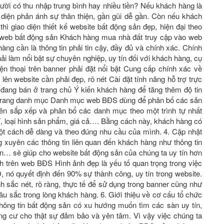
ười có thu nhập trung bình hay nhiều tiền? Nếu khách hàng là
diện phản ánh sự thân thiện, gần gũi dễ gần. Còn nếu khách
n thì giao diện thiết kế website bất động sản đẹp, hiện đại theo
web bất động sản Khách hàng mua nhà đất truy cập vào web
àng cần là thông tin phải tin cậy, đầy đủ và chính xác. Chính
i làm nổi bật sự chuyên nghiệp, uy tín đối với khách hàng, cụ
n thoại trên banner phải đặt nổi bật Cung cấp chính xác về
n website cần phải đẹp, rõ nét Cài đặt tính năng hỗ trợ trực
n đang bán ở trang chủ Ý kiến khách hàng để tăng thêm độ tin
n trang danh mục Danh mục web BĐS dùng để phân bố các sản
n sắp xếp và phân bổ các danh mục theo một trình tự nhất
 lí, loại hình sản phẩm, giá cả…. Bằng cách này, khách hàng có
một cách dễ dàng và theo đúng nhu cầu của mình. 4. Cập nhật
g xuyên các thông tin liên quan đến khách hàng như thông tin
bán… sẽ giúp cho website bất động sản của chúng ta uy tín hơn
nh trên web BĐS Hình ảnh đẹp là yếu tố quan trọng trong việc
, nó quyết định đến 90% sự thành công, uy tín trong website.
h sắc nét, rõ ràng, thực tế để sử dụng trong banner cũng như
g sâu sắc trong lòng khách hàng. 6. Giới thiệu về cơ cấu tổ chức
ông tin bất động sản có xu hướng muốn tìm các sàn uy tín,
g cư cho thật sự đảm bảo và yên tâm. Vì vậy việc chúng ta