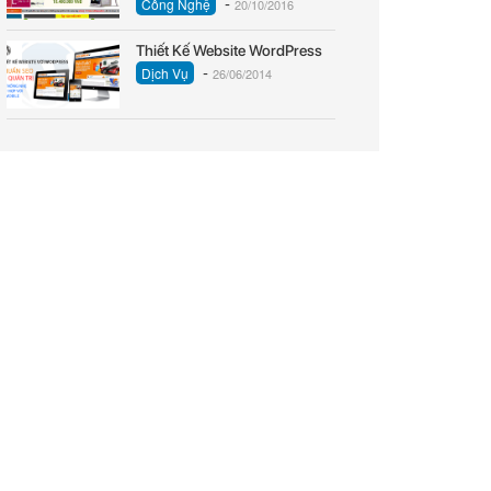
-
Công Nghệ
20/10/2016
Thiết Kế Website WordPress
-
Dịch Vụ
26/06/2014