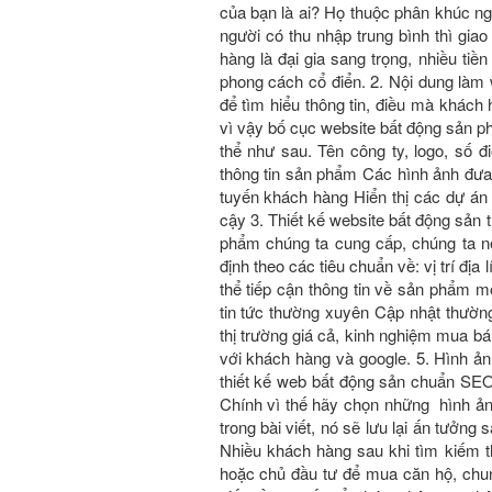
của bạn là ai? Họ thuộc phân khúc ng
người có thu nhập trung bình thì giao 
hàng là đại gia sang trọng, nhiều tiề
phong cách cổ điển. 2. Nội dung làm 
để tìm hiểu thông tin, điều mà khách h
vì vậy bố cục website bất động sản phả
thể như sau. Tên công ty, logo, số điệ
thông tin sản phẩm Các hình ảnh đưa lê
tuyến khách hàng Hiển thị các dự á
cậy 3. Thiết kế website bất động sả
phẩm chúng ta cung cấp, chúng ta nê
định theo các tiêu chuẩn về: vị trí địa
thể tiếp cận thông tin về sản phẩm 
tin tức thường xuyên Cập nhật thườn
thị trường giá cả, kinh nghiệm mua 
với khách hàng và google. 5. Hình ả
thiết kế web bất động sản chuẩn SEO
Chính vì thế hãy chọn những hình ản
trong bài viết, nó sẽ lưu lại ấn tưởn
Nhiều khách hàng sau khi tìm kiếm th
hoặc chủ đầu tư để mua căn hộ, chun