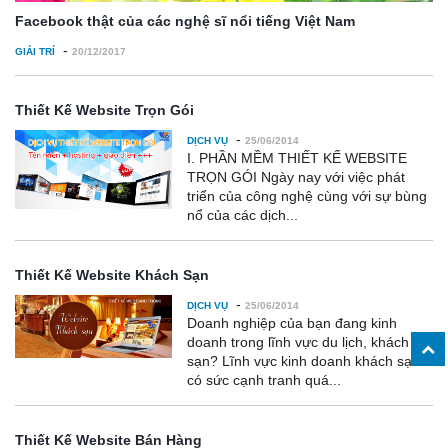
Facebook thật của các nghệ sĩ nổi tiếng Việt Nam
-
GIẢI TRÍ
20/12/2017
Thiết Kế Website Trọn Gói
-
DỊCH VỤ
25/06/2014
I. PHẦN MỀM THIẾT KẾ WEBSITE
TRỌN GÓI Ngày nay với việc phát
triển của công nghệ cùng với sự bùng
nổ của các dịch...
Thiết Kế Website Khách Sạn
-
DỊCH VỤ
25/06/2014
Doanh nghiệp của bạn đang kinh
doanh trong lĩnh vực du lịch, khách
sạn? Lĩnh vực kinh doanh khách sạn
có sức cạnh tranh quá...
Thiết Kế Website Bán Hàng