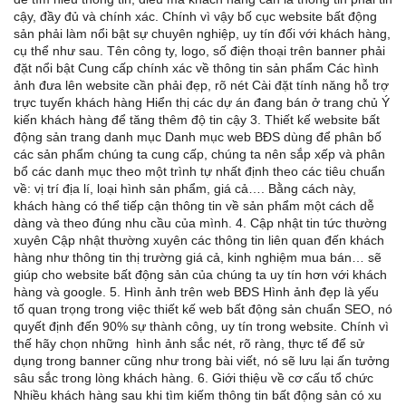
cậy, đầy đủ và chính xác. Chính vì vậy bố cục website bất động
sản phải làm nổi bật sự chuyên nghiệp, uy tín đối với khách hàng,
cụ thể như sau. Tên công ty, logo, số điện thoại trên banner phải
đặt nổi bật Cung cấp chính xác về thông tin sản phẩm Các hình
ảnh đưa lên website cần phải đẹp, rõ nét Cài đặt tính năng hỗ trợ
trực tuyến khách hàng Hiển thị các dự án đang bán ở trang chủ Ý
kiến khách hàng để tăng thêm độ tin cậy 3. Thiết kế website bất
động sản trang danh mục Danh mục web BĐS dùng để phân bố
các sản phẩm chúng ta cung cấp, chúng ta nên sắp xếp và phân
bổ các danh mục theo một trình tự nhất định theo các tiêu chuẩn
về: vị trí địa lí, loại hình sản phẩm, giá cả…. Bằng cách này,
khách hàng có thể tiếp cận thông tin về sản phẩm một cách dễ
dàng và theo đúng nhu cầu của mình. 4. Cập nhật tin tức thường
xuyên Cập nhật thường xuyên các thông tin liên quan đến khách
hàng như thông tin thị trường giá cả, kinh nghiệm mua bán… sẽ
giúp cho website bất động sản của chúng ta uy tín hơn với khách
hàng và google. 5. Hình ảnh trên web BĐS Hình ảnh đẹp là yếu
tố quan trọng trong việc thiết kế web bất động sản chuẩn SEO, nó
quyết định đến 90% sự thành công, uy tín trong website. Chính vì
thế hãy chọn những hình ảnh sắc nét, rõ ràng, thực tế để sử
dụng trong banner cũng như trong bài viết, nó sẽ lưu lại ấn tưởng
sâu sắc trong lòng khách hàng. 6. Giới thiệu về cơ cấu tổ chức
Nhiều khách hàng sau khi tìm kiếm thông tin bất động sản có xu