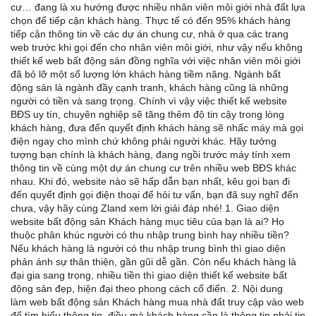
cư… đang là xu hướng được nhiều nhân viên môi giới nhà đất lựa
chọn để tiếp cận khách hàng. Thực tế có đến 95% khách hàng
tiếp cận thông tin về các dự án chung cư, nhà ở qua các trang
web trước khi gọi đến cho nhân viên môi giới, như vậy nếu không
thiết kế web bất động sản đồng nghĩa với việc nhân viên môi giới
đã bỏ lỡ một số lượng lớn khách hàng tiềm năng. Ngành bất
động sản là ngành đầy cạnh tranh, khách hàng cũng là những
người có tiền và sang trọng. Chính vì vậy việc thiết kế website
BĐS uy tín, chuyên nghiệp sẽ tăng thêm độ tin cậy trong lòng
khách hàng, đưa đến quyết định khách hàng sẽ nhấc máy mà gọi
điện ngay cho mình chứ không phải người khác. Hãy tưởng
tượng bạn chính là khách hàng, đang ngồi trước máy tính xem
thông tin về cùng một dự án chung cư trên nhiều web BĐS khác
nhau. Khi đó, website nào sẽ hấp dẫn bạn nhất, kêu gọi bạn đi
đến quyết định gọi điện thoại để hỏi tư vấn, bạn đã suy nghĩ đến
chưa, vậy hãy cùng Zland xem lời giải đáp nhé! 1. Giao diện
website bất động sản Khách hàng mục tiêu của bạn là ai? Họ
thuộc phân khúc người có thu nhập trung bình hay nhiều tiền?
Nếu khách hàng là người có thu nhập trung bình thì giao diện
phản ánh sự thân thiện, gần gũi dễ gần. Còn nếu khách hàng là
đại gia sang trọng, nhiều tiền thì giao diện thiết kế website bất
động sản đẹp, hiện đại theo phong cách cổ điển. 2. Nội dung
làm web bất động sản Khách hàng mua nhà đất truy cập vào web
để tìm hiểu thông tin, điều mà khách hàng cần là thông tin phải tin