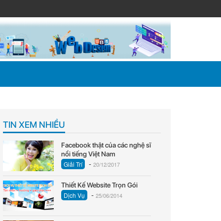
TIN XEM NHIỀU
Facebook thật của các nghệ sĩ
nổi tiếng Việt Nam
-
Giải Trí
20/12/2017
Thiết Kế Website Trọn Gói
-
Dịch Vụ
25/06/2014