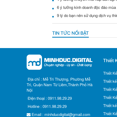
6 ý tưởng kinh doanh độc đáo mùa
9 lý do bạn nên sử dụng dịch vụ th
TIN TỨC NỔI BẬT
Thiết 
Thiết K
Địa chỉ :
Mễ Trì Thượng, Phường Mễ
Thiết k
Trì, Quận Nam Từ Liêm,Thành Phố Hà
Thiết K
Nội
Thiết K
Điện thoại :
0911.98.29.29
Thiết k
Hotline :
0911.98.29.29
Thiết K
Email :
minhducdigital@gmail.com