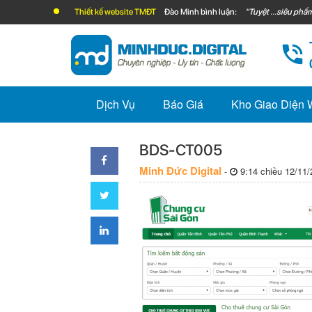
Thiết kế website TMĐT
Đào Minh bình luận:
"Tuyệt ...siêu phẩm
Dịch Vụ
Báo Giá
Kho Giao Diện
BDS-CT005
Minh Đức Digital
-
9:14 chiều 12/11/