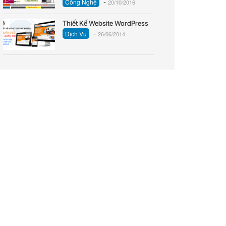
-
Công Nghệ
20/10/2016
Thiết Kế Website WordPress
-
Dịch Vụ
26/06/2014