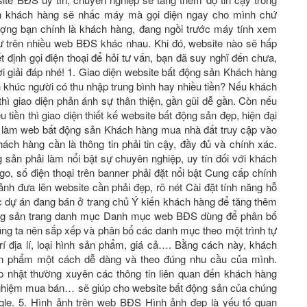
nh khách hàng sẽ nhấc máy mà gọi điện ngay cho mình chứ
ượng bạn chính là khách hàng, đang ngồi trước máy tính xem
cư trên nhiều web BĐS khác nhau. Khi đó, website nào sẽ hấp
́t định gọi điện thoại để hỏi tư vấn, bạn đã suy nghĩ đến chưa,
giải đáp nhé! 1. Giao diện website bất động sản Khách hàng
n khúc người có thu nhập trung bình hay nhiều tiền? Nếu khách
hì giao diện phản ánh sự thân thiện, gần gũi dễ gần. Còn nếu
̀u tiền thì giao diện thiết kế website bất động sản đẹp, hiện đại
 làm web bất động sản Khách hàng mua nhà đất truy cập vào
́ch hàng cần là thông tin phải tin cậy, đầy đủ và chính xác.
sản phải làm nổi bật sự chuyên nghiệp, uy tín đối với khách
o, số điện thoại trên banner phải đặt nổi bật Cung cấp chính
̉nh đưa lên website cần phải đẹp, rõ nét Cài đặt tính năng hỗ
ác dự án đang bán ở trang chủ Ý kiến khách hàng để tăng thêm
t động sản trang danh mục Danh mục web BĐS dùng để phân bố
ng ta nên sắp xếp và phân bổ các danh mục theo một trình tự
rí địa lí, loại hình sản phẩm, giá cả…. Bằng cách này, khách
sản phẩm một cách dễ dàng và theo đúng nhu cầu của mình.
nhật thường xuyên các thông tin liên quan đến khách hàng
h nghiệm mua bán… sẽ giúp cho website bất động sản của chúng
ogle. 5. Hình ảnh trên web BĐS Hình ảnh đẹp là yếu tố quan