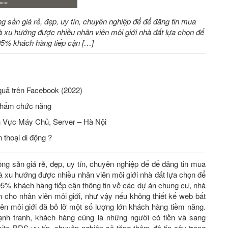
ng sản giá rẻ, đẹp, uy tín, chuyên nghiệp để để đăng tin mua
 xu hướng được nhiều nhân viên môi giới nhà đất lựa chọn để
 95% khách hàng tiếp cận […]
quả trên Facebook (2022)
phẩm chức năng
Tuyển Nhân Viên Seo Website Lĩnh Vực Máy Chủ, Server – Hà Nội
 thoại di động ?
ộng sản giá rẻ, đẹp, uy tín, chuyên nghiệp để để đăng tin mua
 xu hướng được nhiều nhân viên môi giới nhà đất lựa chọn để
 95% khách hàng tiếp cận thông tin về các dự án chung cư, nhà
n cho nhân viên môi giới, như vậy nếu không thiết kế web bất
ên môi giới đã bỏ lỡ một số lượng lớn khách hàng tiềm năng.
ạnh tranh, khách hàng cũng là những người có tiền và sang
 website BĐS uy tín, chuyên nghiệp sẽ tăng thêm độ tin cậy trong