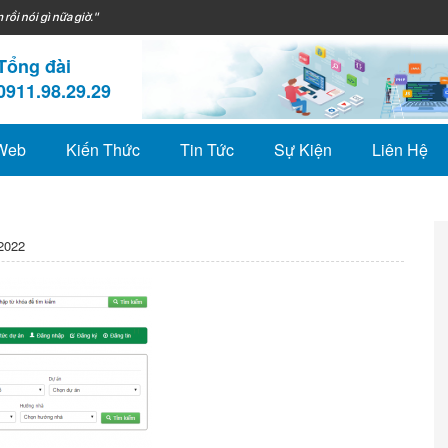
 rồi nói gì nữa giờ."
Tổng đài
0911.98.29.29
 Web
Kiến Thức
Tin Tức
Sự Kiện
Liên Hệ
2022