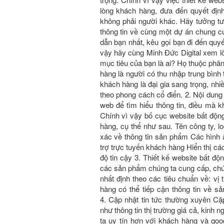
lòng khách hàng, đưa đến quyết đị
không phải người khác. Hãy tưởng t
thông tin về cùng một dự án chung 
dẫn bạn nhất, kêu gọi bạn đi đến quyê
vậy hãy cùng Minh Đức Digital xem lời 
mục tiêu của bạn là ai? Họ thuộc phâ
hàng là người có thu nhập trung bình t
khách hàng là đại gia sang trọng, nhiê
theo phong cách cổ điển. 2. Nội dung
web để tìm hiểu thông tin, điều mà kha
Chính vì vậy bố cục website bất động 
hàng, cụ thể như sau. Tên công ty, log
xác về thông tin sản phẩm Các hình a
trợ trực tuyến khách hàng Hiển thị c
độ tin cậy 3. Thiết kế website bấ
các sản phẩm chúng ta cung cấp, chú
nhất định theo các tiêu chuẩn về: vị t
hàng có thể tiếp cận thông tin về 
4. Cập nhật tin tức thường xuyên Cập 
như thông tin thị trường giá cả, kin
ta uy tín hơn với khách hàng và go