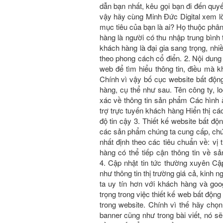
dẫn bạn nhất, kêu gọi bạn đi đến quyê
vậy hãy cùng Minh Đức Digital xem lời 
mục tiêu của bạn là ai? Họ thuộc phâ
hàng là người có thu nhập trung bình t
khách hàng là đại gia sang trọng, nhiê
theo phong cách cổ điển. 2. Nội dung
web để tìm hiểu thông tin, điều mà kha
Chính vì vậy bố cục website bất động 
hàng, cụ thể như sau. Tên công ty, log
xác về thông tin sản phẩm Các hình a
trợ trực tuyến khách hàng Hiển thị c
độ tin cậy 3. Thiết kế website bấ
các sản phẩm chúng ta cung cấp, chú
nhất định theo các tiêu chuẩn về: vị t
hàng có thể tiếp cận thông tin về 
4. Cập nhật tin tức thường xuyên Cập 
như thông tin thị trường giá cả, kin
ta uy tín hơn với khách hàng và go
trọng trong việc thiết kế web bất độ
trong website. Chính vì thế hãy chọn 
banner cũng như trong bài viết, nó sẽ 