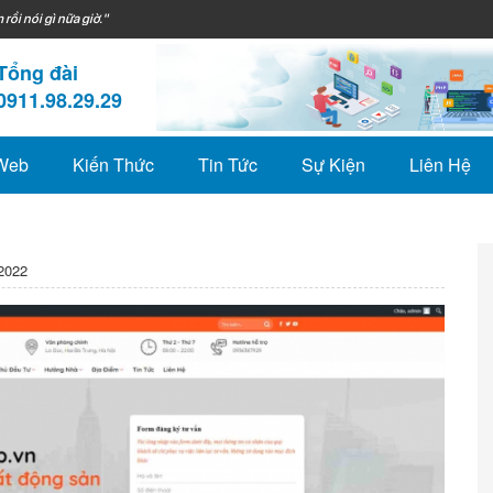
 rồi nói gì nữa giờ."
Tổng đài
0911.98.29.29
 Web
Kiến Thức
Tin Tức
Sự Kiện
Liên Hệ
2022