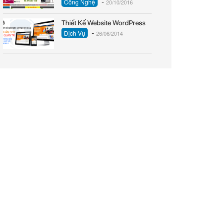
-
Công Nghệ
20/10/2016
Thiết Kế Website WordPress
-
Dịch Vụ
26/06/2014