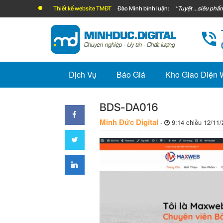
Thiết kế website TMĐT
Đào Minh bình luận:
"Tuyệt ...siêu phẩm
Dịch Vụ
Báo Giá
Kho Giao Diện
BDS-DA016
Minh Đức Digital
-
9:14 chiều 12/11/