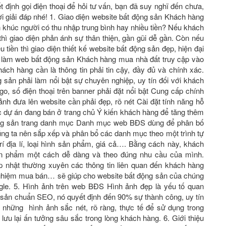
́t định gọi điện thoại để hỏi tư vấn, bạn đã suy nghĩ đến chưa,
giải đáp nhé! 1. Giao diện website bất động sản Khách hàng
n khúc người có thu nhập trung bình hay nhiều tiền? Nếu khách
hì giao diện phản ánh sự thân thiện, gần gũi dễ gần. Còn nếu
̀u tiền thì giao diện thiết kế website bất động sản đẹp, hiện đại
 làm web bất động sản Khách hàng mua nhà đất truy cập vào
́ch hàng cần là thông tin phải tin cậy, đầy đủ và chính xác.
sản phải làm nổi bật sự chuyên nghiệp, uy tín đối với khách
o, số điện thoại trên banner phải đặt nổi bật Cung cấp chính
̉nh đưa lên website cần phải đẹp, rõ nét Cài đặt tính năng hỗ
ác dự án đang bán ở trang chủ Ý kiến khách hàng để tăng thêm
t động sản trang danh mục Danh mục web BĐS dùng để phân bố
ng ta nên sắp xếp và phân bổ các danh mục theo một trình tự
rí địa lí, loại hình sản phẩm, giá cả…. Bằng cách này, khách
sản phẩm một cách dễ dàng và theo đúng nhu cầu của mình.
nhật thường xuyên các thông tin liên quan đến khách hàng
h nghiệm mua bán… sẽ giúp cho website bất động sản của chúng
ogle. 5. Hình ảnh trên web BĐS Hình ảnh đẹp là yếu tố quan
ng sản chuẩn SEO, nó quyết định đến 90% sự thành công, uy tín
những hình ảnh sắc nét, rõ ràng, thực tế để sử dụng trong
lưu lại ấn tưởng sâu sắc trong lòng khách hàng. 6. Giới thiệu