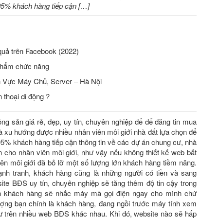
 95% khách hàng tiếp cận […]
quả trên Facebook (2022)
phẩm chức năng
Tuyển Nhân Viên Seo Website Lĩnh Vực Máy Chủ, Server – Hà Nội
 thoại di động ?
ộng sản giá rẻ, đẹp, uy tín, chuyên nghiệp để để đăng tin mua
 xu hướng được nhiều nhân viên môi giới nhà đất lựa chọn để
 95% khách hàng tiếp cận thông tin về các dự án chung cư, nhà
n cho nhân viên môi giới, như vậy nếu không thiết kế web bất
ên môi giới đã bỏ lỡ một số lượng lớn khách hàng tiềm năng.
ạnh tranh, khách hàng cũng là những người có tiền và sang
 website BĐS uy tín, chuyên nghiệp sẽ tăng thêm độ tin cậy trong
nh khách hàng sẽ nhấc máy mà gọi điện ngay cho mình chứ
ượng bạn chính là khách hàng, đang ngồi trước máy tính xem
cư trên nhiều web BĐS khác nhau. Khi đó, website nào sẽ hấp