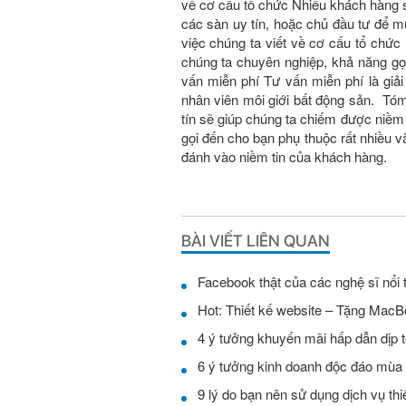
về cơ cấu tổ chức Nhiều khách hàng 
các sàn uy tín, hoặc chủ đầu tư để
việc chúng ta viết về cơ cấu tổ chư
chúng ta chuyên nghiệp, khả năng gọi
vấn miễn phí Tư vấn miễn phí là giả
nhân viên môi giới bất động sản. Tóm 
tín sẽ giúp chúng ta chiếm được niềm
gọi đến cho bạn phụ thuộc rất nhiều
đánh vào niềm tin của khách hàng.
BÀI VIẾT LIÊN QUAN
Facebook thật của các nghệ sĩ nổi 
Hot: Thiết kế website – Tặng MacB
4 ý tưởng khuyến mãi hấp dẫn dịp t
6 ý tưởng kinh doanh độc đáo mùa
9 lý do bạn nên sử dụng dịch vụ th