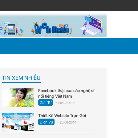
TIN XEM NHIỀU
Facebook thật của các nghệ sĩ
nổi tiếng Việt Nam
-
Giải Trí
20/12/2017
Thiết Kế Website Trọn Gói
-
Dịch Vụ
25/06/2014