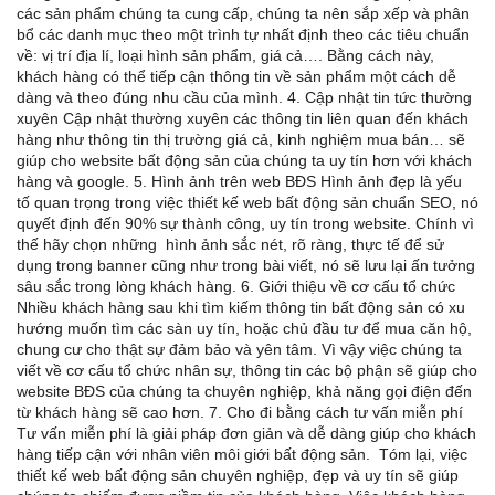
các sản phẩm chúng ta cung cấp, chúng ta nên sắp xếp và phân
bổ các danh mục theo một trình tự nhất định theo các tiêu chuẩn
về: vị trí địa lí, loại hình sản phẩm, giá cả…. Bằng cách này,
khách hàng có thể tiếp cận thông tin về sản phẩm một cách dễ
dàng và theo đúng nhu cầu của mình. 4. Cập nhật tin tức thường
xuyên Cập nhật thường xuyên các thông tin liên quan đến khách
hàng như thông tin thị trường giá cả, kinh nghiệm mua bán… sẽ
giúp cho website bất động sản của chúng ta uy tín hơn với khách
hàng và google. 5. Hình ảnh trên web BĐS Hình ảnh đẹp là yếu
tố quan trọng trong việc thiết kế web bất động sản chuẩn SEO, nó
quyết định đến 90% sự thành công, uy tín trong website. Chính vì
thế hãy chọn những hình ảnh sắc nét, rõ ràng, thực tế để sử
dụng trong banner cũng như trong bài viết, nó sẽ lưu lại ấn tưởng
sâu sắc trong lòng khách hàng. 6. Giới thiệu về cơ cấu tổ chức
Nhiều khách hàng sau khi tìm kiếm thông tin bất động sản có xu
hướng muốn tìm các sàn uy tín, hoặc chủ đầu tư để mua căn hộ,
chung cư cho thật sự đảm bảo và yên tâm. Vì vậy việc chúng ta
viết về cơ cấu tổ chức nhân sự, thông tin các bộ phận sẽ giúp cho
website BĐS của chúng ta chuyên nghiệp, khả năng gọi điện đến
từ khách hàng sẽ cao hơn. 7. Cho đi bằng cách tư vấn miễn phí
Tư vấn miễn phí là giải pháp đơn giản và dễ dàng giúp cho khách
hàng tiếp cận với nhân viên môi giới bất động sản. Tóm lại, việc
thiết kế web bất động sản chuyên nghiệp, đẹp và uy tín sẽ giúp