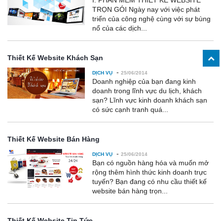
I. PHẦN MỀM THIẾT KẾ WEBSITE
TRỌN GÓI Ngày nay với việc phát
triển của công nghệ cùng với sự bùng
nổ của các dịch...
Thiết Kế Website Khách Sạn
-
DỊCH VỤ
25/06/2014
Doanh nghiệp của bạn đang kinh
doanh trong lĩnh vực du lịch, khách
sạn? Lĩnh vực kinh doanh khách sạn
có sức cạnh tranh quá...
Thiết Kế Website Bán Hàng
-
DỊCH VỤ
25/06/2014
Bạn có nguồn hàng hóa và muốn mở
rộng thêm hình thức kinh doanh trực
tuyến? Bạn đang có nhu cầu thiết kế
website bán hàng trọn...
Thiết Kế Website Tin Tức