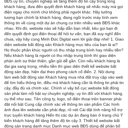
BĐS uy tín, chuyên nghiệp sẽ tăng thêm độ tin cậy trong lòng
khách hàng, đưa đến quyết định khách hàng sẽ nhấc máy mà gọi
điện ngay cho mình chứ không phải người khác. Hãy tưởng
tượng bạn chính là khách hàng, đang ngồi trước máy tính xem
thông tin về cùng một dự án chung cư trên nhiều web BĐS khác
nhau. Khi đó, website nào sẽ hấp dẫn bạn nhất, kêu gọi bạn đi
đến quyết định gọi điện thoại để hỏi tư vấn, bạn đã suy nghĩ đến
chưa, vậy hãy cùng Minh Đức Digital xem lời giải đáp nhé! 1. Giao
diện website bất động sản Khách hàng mục tiêu của bạn là ai?
Họ thuộc phân khúc người có thu nhập trung bình hay nhiều tiền?
Nếu khách hàng là người có thu nhập trung bình thì giao diện
phản ánh sự thân thiện, gần gũi dễ gần. Còn nếu khách hàng là
đại gia sang trọng, nhiều tiền thì giao diện thiết kế website bất
động sản đẹp, hiện đại theo phong cách cổ điển. 2. Nội dung
làm web bất động sản Khách hàng mua nhà đất truy cập vào web
để tìm hiểu thông tin, điều mà khách hàng cần là thông tin phải tin
cậy, đầy đủ và chính xác. Chính vì vậy bố cục website bất động
sản phải làm nổi bật sự chuyên nghiệp, uy tín đối với khách hàng,
cụ thể như sau. Tên công ty, logo, số điện thoại trên banner phải
đặt nổi bật Cung cấp chính xác về thông tin sản phẩm Các hình
ảnh đưa lên website cần phải đẹp, rõ nét Cài đặt tính năng hỗ trợ
trực tuyến khách hàng Hiển thị các dự án đang bán ở trang chủ Ý
kiến khách hàng để tăng thêm độ tin cậy 3. Thiết kế website bất
động sản trang danh mục Danh mục web BĐS dùng để phân bố