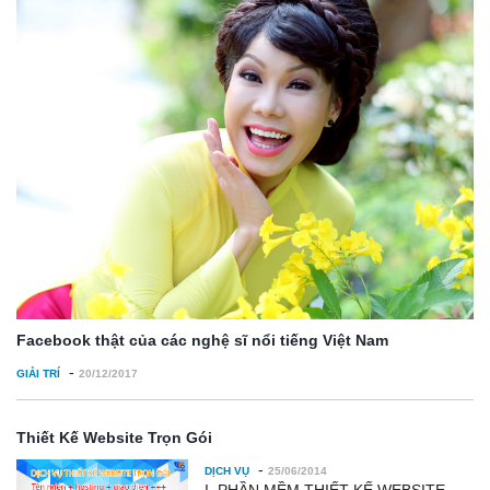
Facebook thật của các nghệ sĩ nổi tiếng Việt Nam
-
GIẢI TRÍ
20/12/2017
Thiết Kế Website Trọn Gói
-
DỊCH VỤ
25/06/2014