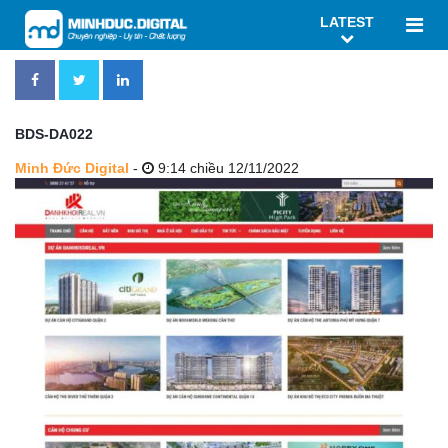
LATEST
BDS-DA022
Minh Đức Digital
-
9:14 chiều 12/11/2022