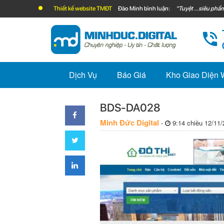
Thiết kế website TMĐT
Đào Minh bình luận:
"Tuyệt ...siêu phẩm
Dịch Vụ
Báo Giá
Kho Giao Diện
BDS-DA028
Minh Đức Digital
-
9:14 chiều 12/11/