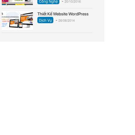
-
Công Nghệ
20/10/2016
Thiết Kế Website WordPress
-
Dịch Vụ
26/06/2014