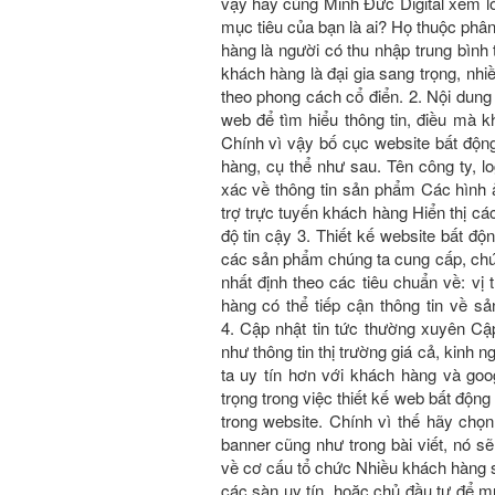
vậy hãy cùng Minh Đức Digital xem lời 
mục tiêu của bạn là ai? Họ thuộc phâ
hàng là người có thu nhập trung bình t
khách hàng là đại gia sang trọng, nhiê
theo phong cách cổ điển. 2. Nội dung
web để tìm hiểu thông tin, điều mà kha
Chính vì vậy bố cục website bất động 
hàng, cụ thể như sau. Tên công ty, log
xác về thông tin sản phẩm Các hình a
trợ trực tuyến khách hàng Hiển thị c
độ tin cậy 3. Thiết kế website bấ
các sản phẩm chúng ta cung cấp, chú
nhất định theo các tiêu chuẩn về: vị t
hàng có thể tiếp cận thông tin về 
4. Cập nhật tin tức thường xuyên Cập 
như thông tin thị trường giá cả, kin
ta uy tín hơn với khách hàng và go
trọng trong việc thiết kế web bất độ
trong website. Chính vì thế hãy chọn 
banner cũng như trong bài viết, nó sẽ 
về cơ cấu tổ chức Nhiều khách hàng 
các sàn uy tín, hoặc chủ đầu tư để