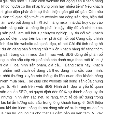
giải đáp nhé! 1. Giao diện website bất động sản Khách hàng
n khúc người có thu nhập trung bình hay nhiều tiền? Nếu khách
hì giao diện phản ánh sự thân thiện, gần gũi dễ gần. Còn nếu
̀u tiền thì giao diện thiết kế website bất động sản đẹp, hiện đại
 làm web bất động sản Khách hàng mua nhà đất truy cập vào
́ch hàng cần là thông tin phải tin cậy, đầy đủ và chính xác.
sản phải làm nổi bật sự chuyên nghiệp, uy tín đối với khách
o, số điện thoại trên banner phải đặt nổi bật Cung cấp chính
̉nh đưa lên website cần phải đẹp, rõ nét Cài đặt tính năng hỗ
ác dự án đang bán ở trang chủ Ý kiến khách hàng để tăng thêm
t động sản trang danh mục Danh mục web BĐS dùng để phân bố
ng ta nên sắp xếp và phân bổ các danh mục theo một trình tự
rí địa lí, loại hình sản phẩm, giá cả…. Bằng cách này, khách
sản phẩm một cách dễ dàng và theo đúng nhu cầu của mình.
nhật thường xuyên các thông tin liên quan đến khách hàng
h nghiệm mua bán… sẽ giúp cho website bất động sản của chúng
ogle. 5. Hình ảnh trên web BĐS Hình ảnh đẹp là yếu tố quan
ng sản chuẩn SEO, nó quyết định đến 90% sự thành công, uy tín
những hình ảnh sắc nét, rõ ràng, thực tế để sử dụng trong
lưu lại ấn tưởng sâu sắc trong lòng khách hàng. 6. Giới thiệu
sau khi tìm kiếm thông tin bất động sản có xu hướng muốn tìm
 mua căn hộ, chung cư cho thật sự đảm bảo và yên tâm. Vì vậy