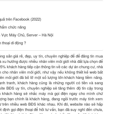
quả trên Facebook (2022)
phẩm chức năng
Tuyển Nhân Viên Seo Website Lĩnh Vực Máy Chủ, Server – Hà Nội
 thoại di động ?
ộng sản giá rẻ, đẹp, uy tín, chuyên nghiệp để để đăng tin mua
 xu hướng được nhiều nhân viên môi giới nhà đất lựa chọn để
 95% khách hàng tiếp cận thông tin về các dự án chung cư, nhà
n cho nhân viên môi giới, như vậy nếu không thiết kế web bất
ên môi giới đã bỏ lỡ một số lượng lớn khách hàng tiềm năng.
ạnh tranh, khách hàng cũng là những người có tiền và sang
 website BĐS uy tín, chuyên nghiệp sẽ tăng thêm độ tin cậy trong
nh khách hàng sẽ nhấc máy mà gọi điện ngay cho mình chứ
ượng bạn chính là khách hàng, đang ngồi trước máy tính xem
cư trên nhiều web BĐS khác nhau. Khi đó, website nào sẽ hấp
́t định gọi điện thoại để hỏi tư vấn, bạn đã suy nghĩ đến chưa,