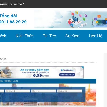
 rồi nói gì nữa giờ."
Tổng đài
0911.98.29.29
 Web
Kiến Thức
Tin Tức
Sự Kiện
Liên Hệ
2022