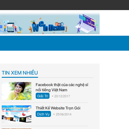
TIN XEM NHIỀU
Facebook thật của các nghệ sĩ
nổi tiếng Việt Nam
-
Giải Trí
20/12/2017
Thiết Kế Website Trọn Gói
-
Dịch Vụ
25/06/2014