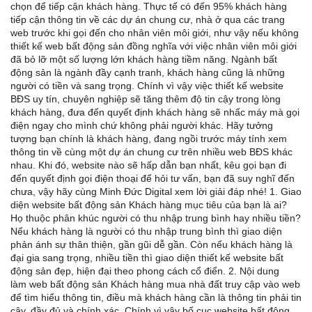
chọn để tiếp cận khách hàng. Thực tế có đến 95% khách hàng
tiếp cận thông tin về các dự án chung cư, nhà ở qua các trang
web trước khi gọi đến cho nhân viên môi giới, như vậy nếu không
thiết kế web bất động sản đồng nghĩa với việc nhân viên môi giới
đã bỏ lỡ một số lượng lớn khách hàng tiềm năng. Ngành bất
động sản là ngành đầy cạnh tranh, khách hàng cũng là những
người có tiền và sang trọng. Chính vì vậy việc thiết kế website
BĐS uy tín, chuyên nghiệp sẽ tăng thêm độ tin cậy trong lòng
khách hàng, đưa đến quyết định khách hàng sẽ nhấc máy mà gọi
điện ngay cho mình chứ không phải người khác. Hãy tưởng
tượng bạn chính là khách hàng, đang ngồi trước máy tính xem
thông tin về cùng một dự án chung cư trên nhiều web BĐS khác
nhau. Khi đó, website nào sẽ hấp dẫn bạn nhất, kêu gọi bạn đi
đến quyết định gọi điện thoại để hỏi tư vấn, bạn đã suy nghĩ đến
chưa, vậy hãy cùng Minh Đức Digital xem lời giải đáp nhé! 1. Giao
diện website bất động sản Khách hàng mục tiêu của bạn là ai?
Họ thuộc phân khúc người có thu nhập trung bình hay nhiều tiền?
Nếu khách hàng là người có thu nhập trung bình thì giao diện
phản ánh sự thân thiện, gần gũi dễ gần. Còn nếu khách hàng là
đại gia sang trọng, nhiều tiền thì giao diện thiết kế website bất
động sản đẹp, hiện đại theo phong cách cổ điển. 2. Nội dung
làm web bất động sản Khách hàng mua nhà đất truy cập vào web
để tìm hiểu thông tin, điều mà khách hàng cần là thông tin phải tin
cậy, đầy đủ và chính xác. Chính vì vậy bố cục website bất động