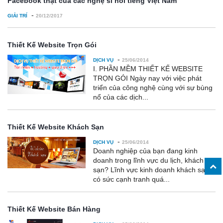
Facebook thật của các nghệ sĩ nổi tiếng Việt Nam
-
GIẢI TRÍ
20/12/2017
Thiết Kế Website Trọn Gói
-
DỊCH VỤ
25/06/2014
I. PHẦN MỀM THIẾT KẾ WEBSITE
TRỌN GÓI Ngày nay với việc phát
triển của công nghệ cùng với sự bùng
nổ của các dịch...
Thiết Kế Website Khách Sạn
-
DỊCH VỤ
25/06/2014
Doanh nghiệp của bạn đang kinh
doanh trong lĩnh vực du lịch, khách
sạn? Lĩnh vực kinh doanh khách sạn
có sức cạnh tranh quá...
Thiết Kế Website Bán Hàng