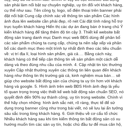
sản phải làm nổi bật sự chuyên nghiệp, uy tín đối với khách hàng,
cụ thể như sau. Tên công ty, logo, số điện thoại trên banner phải
đặt nổi bật Cung cấp chính xác về thông tin sản phẩm Các hình
ảnh đưa lên website cần phải đẹp, rõ nét Cài đặt tính năng hỗ trợ
trực tuyến khách hàng Hiển thị các dự án đang bán ở trang chủ Ý
kiến khách hàng để tăng thêm độ tin cậy 3. Thiết kế website bất
động sản trang danh mục Danh mục web BĐS dùng để phân bố
các sản phẩm chúng ta cung cấp, chúng ta nên sắp xếp và phân
bổ các danh mục theo một trình tự nhất định theo các tiêu chuẩn
về: vị trí địa lí, loại hình sản phẩm, giá cả…. Bằng cách này,
khách hàng có thể tiếp cận thông tin về sản phẩm một cách dễ
dàng và theo đúng nhu cầu của mình. 4. Cập nhật tin tức thường
xuyên Cập nhật thường xuyên các thông tin liên quan đến khách
hàng như thông tin thị trường giá cả, kinh nghiệm mua bán… sẽ
giúp cho website bất động sản của chúng ta uy tín hơn với khách
hàng và google. 5. Hình ảnh trên web BĐS Hình ảnh đẹp là yếu
tố quan trọng trong việc thiết kế web bất động sản chuẩn SEO, nó
quyết định đến 90% sự thành công, uy tín trong website. Chính vì
thế hãy chọn những hình ảnh sắc nét, rõ ràng, thực tế để sử
dụng trong banner cũng như trong bài viết, nó sẽ lưu lại ấn tưởng
sâu sắc trong lòng khách hàng. 6. Giới thiệu về cơ cấu tổ chức
Nhiều khách hàng sau khi tìm kiếm thông tin bất động sản có xu
hướng muốn tìm các sàn uy tín, hoặc chủ đầu tư để mua căn hộ,