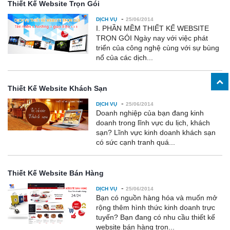
Thiết Kế Website Trọn Gói
-
DỊCH VỤ
25/06/2014
I. PHẦN MỀM THIẾT KẾ WEBSITE
TRỌN GÓI Ngày nay với việc phát
triển của công nghệ cùng với sự bùng
nổ của các dịch...
Thiết Kế Website Khách Sạn
-
DỊCH VỤ
25/06/2014
Doanh nghiệp của bạn đang kinh
doanh trong lĩnh vực du lịch, khách
sạn? Lĩnh vực kinh doanh khách sạn
có sức cạnh tranh quá...
Thiết Kế Website Bán Hàng
-
DỊCH VỤ
25/06/2014
Bạn có nguồn hàng hóa và muốn mở
rộng thêm hình thức kinh doanh trực
tuyến? Bạn đang có nhu cầu thiết kế
website bán hàng trọn...