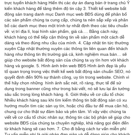
trực tuyến khách hàng Hiển thị các dự án đang bán ở trang chủ Ý
kiến khách hàng để tăng thêm độ tin cậy 3. Thiết kế website bất
động sản trang danh mục Danh mục web BĐS dùng để phân bố
các sản phẩm chúng ta cung cấp, chúng ta nên sắp xếp và phân
bổ các danh mục theo một trình tự nhất định theo các tiêu chuẩn
về: vị trí địa lí, loại hình sản phẩm, giá cả…. Bằng cách này,
khách hàng có thể tiếp cận thông tin về sản phẩm một cách dễ
dàng và theo đúng nhu cầu của mình. 4. Cập nhật tin tức thường
xuyên Cập nhật thường xuyên các thông tin liên quan đến khách
hàng như thông tin thị trường giá cả, kinh nghiệm mua bán… sẽ
giúp cho website bất động sản của chúng ta uy tín hơn với khách
hàng và google. 5. Hình ảnh trên web BĐS Hình ảnh đẹp là yếu
tố quan trọng trong việc thiết kế web bất động sản chuẩn SEO, nó
quyết định đến 90% sự thành công, uy tín trong website. Chính vì
thế hãy chọn những hình ảnh sắc nét, rõ ràng, thực tế để sử
dụng trong banner cũng như trong bài viết, nó sẽ lưu lại ấn tưởng
sâu sắc trong lòng khách hàng. 6. Giới thiệu về cơ cấu tổ chức
Nhiều khách hàng sau khi tìm kiếm thông tin bất động sản có xu
hướng muốn tìm các sàn uy tín, hoặc chủ đầu tư để mua căn hộ,
chung cư cho thật sự đảm bảo và yên tâm. Vì vậy việc chúng ta
viết về cơ cấu tổ chức nhân sự, thông tin các bộ phận sẽ giúp cho
website BĐS của chúng ta chuyên nghiệp, khả năng gọi điện đến
từ khách hàng sẽ cao hơn. 7. Cho đi bằng cách tư vấn miễn phí
Tư vấn miễn phí là giải pháp đơn giản và dễ dàng giúp cho khách