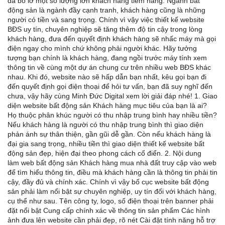
đã bỏ lỡ một số lượng lớn khách hàng tiềm năng. Ngành bất
động sản là ngành đầy cạnh tranh, khách hàng cũng là những
người có tiền và sang trọng. Chính vì vậy việc thiết kế website
BĐS uy tín, chuyên nghiệp sẽ tăng thêm độ tin cậy trong lòng
khách hàng, đưa đến quyết định khách hàng sẽ nhấc máy mà gọi
điện ngay cho mình chứ không phải người khác. Hãy tưởng
tượng bạn chính là khách hàng, đang ngồi trước máy tính xem
thông tin về cùng một dự án chung cư trên nhiều web BĐS khác
nhau. Khi đó, website nào sẽ hấp dẫn bạn nhất, kêu gọi bạn đi
đến quyết định gọi điện thoại để hỏi tư vấn, bạn đã suy nghĩ đến
chưa, vậy hãy cùng Minh Đức Digital xem lời giải đáp nhé! 1. Giao
diện website bất động sản Khách hàng mục tiêu của bạn là ai?
Họ thuộc phân khúc người có thu nhập trung bình hay nhiều tiền?
Nếu khách hàng là người có thu nhập trung bình thì giao diện
phản ánh sự thân thiện, gần gũi dễ gần. Còn nếu khách hàng là
đại gia sang trọng, nhiều tiền thì giao diện thiết kế website bất
động sản đẹp, hiện đại theo phong cách cổ điển. 2. Nội dung
làm web bất động sản Khách hàng mua nhà đất truy cập vào web
để tìm hiểu thông tin, điều mà khách hàng cần là thông tin phải tin
cậy, đầy đủ và chính xác. Chính vì vậy bố cục website bất động
sản phải làm nổi bật sự chuyên nghiệp, uy tín đối với khách hàng,
cụ thể như sau. Tên công ty, logo, số điện thoại trên banner phải
đặt nổi bật Cung cấp chính xác về thông tin sản phẩm Các hình
ảnh đưa lên website cần phải đẹp, rõ nét Cài đặt tính năng hỗ trợ