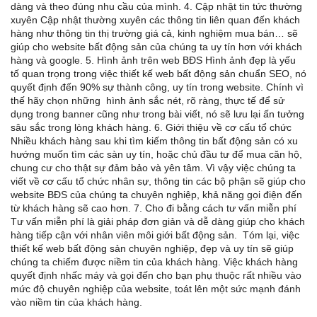
dàng và theo đúng nhu cầu của mình. 4. Cập nhật tin tức thường
xuyên Cập nhật thường xuyên các thông tin liên quan đến khách
hàng như thông tin thị trường giá cả, kinh nghiệm mua bán… sẽ
giúp cho website bất động sản của chúng ta uy tín hơn với khách
hàng và google. 5. Hình ảnh trên web BĐS Hình ảnh đẹp là yếu
tố quan trọng trong việc thiết kế web bất động sản chuẩn SEO, nó
quyết định đến 90% sự thành công, uy tín trong website. Chính vì
thế hãy chọn những hình ảnh sắc nét, rõ ràng, thực tế để sử
dụng trong banner cũng như trong bài viết, nó sẽ lưu lại ấn tưởng
sâu sắc trong lòng khách hàng. 6. Giới thiệu về cơ cấu tổ chức
Nhiều khách hàng sau khi tìm kiếm thông tin bất động sản có xu
hướng muốn tìm các sàn uy tín, hoặc chủ đầu tư để mua căn hộ,
chung cư cho thật sự đảm bảo và yên tâm. Vì vậy việc chúng ta
viết về cơ cấu tổ chức nhân sự, thông tin các bộ phận sẽ giúp cho
website BĐS của chúng ta chuyên nghiệp, khả năng gọi điện đến
từ khách hàng sẽ cao hơn. 7. Cho đi bằng cách tư vấn miễn phí
Tư vấn miễn phí là giải pháp đơn giản và dễ dàng giúp cho khách
hàng tiếp cận với nhân viên môi giới bất động sản. Tóm lại, việc
thiết kế web bất động sản chuyên nghiệp, đẹp và uy tín sẽ giúp
chúng ta chiếm được niềm tin của khách hàng. Việc khách hàng
quyết định nhấc máy và gọi đến cho bạn phụ thuộc rất nhiều vào
mức độ chuyên nghiệp của website, toát lên một sức mạnh đánh
vào niềm tin của khách hàng.