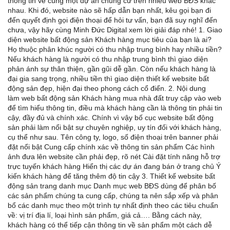
thông tin về cùng một dự án chung cư trên nhiều web BĐS khác
nhau. Khi đó, website nào sẽ hấp dẫn bạn nhất, kêu gọi bạn đi
đến quyết định gọi điện thoại để hỏi tư vấn, bạn đã suy nghĩ đến
chưa, vậy hãy cùng Minh Đức Digital xem lời giải đáp nhé! 1. Giao
diện website bất động sản Khách hàng mục tiêu của bạn là ai?
Họ thuộc phân khúc người có thu nhập trung bình hay nhiều tiền?
Nếu khách hàng là người có thu nhập trung bình thì giao diện
phản ánh sự thân thiện, gần gũi dễ gần. Còn nếu khách hàng là
đại gia sang trọng, nhiều tiền thì giao diện thiết kế website bất
động sản đẹp, hiện đại theo phong cách cổ điển. 2. Nội dung
làm web bất động sản Khách hàng mua nhà đất truy cập vào web
để tìm hiểu thông tin, điều mà khách hàng cần là thông tin phải tin
cậy, đầy đủ và chính xác. Chính vì vậy bố cục website bất động
sản phải làm nổi bật sự chuyên nghiệp, uy tín đối với khách hàng,
cụ thể như sau. Tên công ty, logo, số điện thoại trên banner phải
đặt nổi bật Cung cấp chính xác về thông tin sản phẩm Các hình
ảnh đưa lên website cần phải đẹp, rõ nét Cài đặt tính năng hỗ trợ
trực tuyến khách hàng Hiển thị các dự án đang bán ở trang chủ Ý
kiến khách hàng để tăng thêm độ tin cậy 3. Thiết kế website bất
động sản trang danh mục Danh mục web BĐS dùng để phân bố
các sản phẩm chúng ta cung cấp, chúng ta nên sắp xếp và phân
bổ các danh mục theo một trình tự nhất định theo các tiêu chuẩn
về: vị trí địa lí, loại hình sản phẩm, giá cả…. Bằng cách này,
khách hàng có thể tiếp cận thông tin về sản phẩm một cách dễ