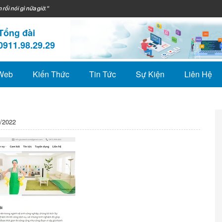
 rồi nói gì nữa giờ."
Tổng đài
0911.98.29.29
 Web
Kiến Thức
Tin Tức
Sự Kiện
Liên Hệ
/2022