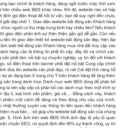
ượng bạn chính là khách hàng, đang ngồi trước máy tính xem
cư trên nhiều web BĐS khác nhau. Khi đó, website nào sẽ hấp
́t định gọi điện thoại để hỏi tư vấn, bạn đã suy nghĩ đến chưa,
giải đáp nhé! 1. Giao diện website bất động sản Khách hàng
n khúc người có thu nhập trung bình hay nhiều tiền? Nếu khách
hì giao diện phản ánh sự thân thiện, gần gũi dễ gần. Còn nếu
̀u tiền thì giao diện thiết kế website bất động sản đẹp, hiện đại
 làm web bất động sản Khách hàng mua nhà đất truy cập vào
́ch hàng cần là thông tin phải tin cậy, đầy đủ và chính xác.
sản phải làm nổi bật sự chuyên nghiệp, uy tín đối với khách
o, số điện thoại trên banner phải đặt nổi bật Cung cấp chính
̉nh đưa lên website cần phải đẹp, rõ nét Cài đặt tính năng hỗ
ác dự án đang bán ở trang chủ Ý kiến khách hàng để tăng thêm
t động sản trang danh mục Danh mục web BĐS dùng để phân bố
ng ta nên sắp xếp và phân bổ các danh mục theo một trình tự
rí địa lí, loại hình sản phẩm, giá cả…. Bằng cách này, khách
sản phẩm một cách dễ dàng và theo đúng nhu cầu của mình.
nhật thường xuyên các thông tin liên quan đến khách hàng
h nghiệm mua bán… sẽ giúp cho website bất động sản của chúng
ogle. 5. Hình ảnh trên web BĐS Hình ảnh đẹp là yếu tố quan
ng sản chuẩn SEO, nó quyết định đến 90% sự thành công, uy tín