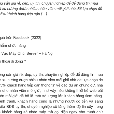
ng sản giá rẻ, đẹp, uy tín, chuyên nghiệp để để đăng tin mua
 xu hướng được nhiều nhân viên môi giới nhà đất lựa chọn để
 95% khách hàng tiếp cận […]
quả trên Facebook (2022)
phẩm chức năng
Tuyển Nhân Viên Seo Website Lĩnh Vực Máy Chủ, Server – Hà Nội
 thoại di động ?
ộng sản giá rẻ, đẹp, uy tín, chuyên nghiệp để để đăng tin mua
 xu hướng được nhiều nhân viên môi giới nhà đất lựa chọn để
 95% khách hàng tiếp cận thông tin về các dự án chung cư, nhà
n cho nhân viên môi giới, như vậy nếu không thiết kế web bất
ên môi giới đã bỏ lỡ một số lượng lớn khách hàng tiềm năng.
ạnh tranh, khách hàng cũng là những người có tiền và sang
 website BĐS uy tín, chuyên nghiệp sẽ tăng thêm độ tin cậy trong
nh khách hàng sẽ nhấc máy mà gọi điện ngay cho mình chứ