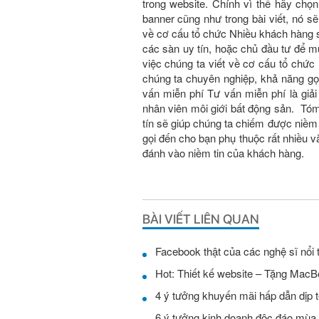
trong website. Chính vì thế hãy chọn 
banner cũng như trong bài viết, nó sẽ 
về cơ cấu tổ chức Nhiều khách hàng 
các sàn uy tín, hoặc chủ đầu tư để
việc chúng ta viết về cơ cấu tổ chư
chúng ta chuyên nghiệp, khả năng gọi
vấn miễn phí Tư vấn miễn phí là giả
nhân viên môi giới bất động sản. Tóm 
tín sẽ giúp chúng ta chiếm được niềm
gọi đến cho bạn phụ thuộc rất nhiều
đánh vào niềm tin của khách hàng.
BÀI VIẾT LIÊN QUAN
Facebook thật của các nghệ sĩ nổi 
Hot: Thiết kế website – Tặng MacB
4 ý tưởng khuyến mãi hấp dẫn dịp t
6 ý tưởng kinh doanh độc đáo mùa