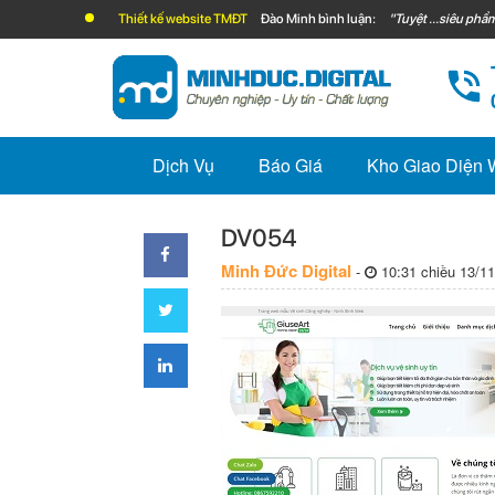
Thiết kế website TMĐT
Đào Minh bình luận:
"Tuyệt ...siêu phẩm
Dịch Vụ
Báo Giá
Kho Giao Diện
DV054
Minh Đức Digital
-
10:31 chiều 13/11