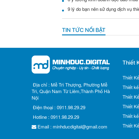
9 lý do bạn nên sử dụng dịch vụ th
TIN TỨC NỔI BẬT
Thiết 
Thiết K
Địa chỉ :
Mễ Trì Thượng, Phường Mễ
Thiết k
Trì, Quận Nam Từ Liêm,Thành Phố Hà
Thiết K
Nội
Thiết K
Điện thoại :
0911.98.29.29
Thiết k
Hotline :
0911.98.29.29
Thiết K
Email :
minhducdigital@gmail.com