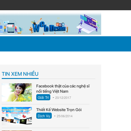
TIN XEM NHIỀU
Facebook thật của các nghệ sĩ
nổi tiếng Việt Nam
-
Giải Trí
20/12/2017
Thiết Kế Website Trọn Gói
-
Dịch Vụ
25/06/2014