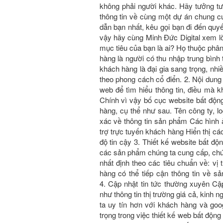
không phải người khác. Hãy tưởng t
thông tin về cùng một dự án chung 
dẫn bạn nhất, kêu gọi bạn đi đến quyê
vậy hãy cùng Minh Đức Digital xem lời 
mục tiêu của bạn là ai? Họ thuộc phâ
hàng là người có thu nhập trung bình t
khách hàng là đại gia sang trọng, nhiê
theo phong cách cổ điển. 2. Nội dung
web để tìm hiểu thông tin, điều mà kha
Chính vì vậy bố cục website bất động 
hàng, cụ thể như sau. Tên công ty, log
xác về thông tin sản phẩm Các hình a
trợ trực tuyến khách hàng Hiển thị c
độ tin cậy 3. Thiết kế website bấ
các sản phẩm chúng ta cung cấp, chú
nhất định theo các tiêu chuẩn về: vị t
hàng có thể tiếp cận thông tin về 
4. Cập nhật tin tức thường xuyên Cập 
như thông tin thị trường giá cả, kin
ta uy tín hơn với khách hàng và go
trọng trong việc thiết kế web bất độ