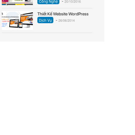
-
Công Nghệ
20/10/2016
Thiết Kế Website WordPress
-
Dịch Vụ
26/06/2014