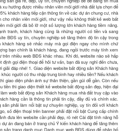
ộng sản giá rẻ, đẹp, uy tín, chuyên nghiệp để để đăng tin mua
 xu hướng được nhiều nhân viên môi giới nhà đất lựa chọn để
 95% khách hàng tiếp cận thông tin về các dự án chung cư, nhà
n cho nhân viên môi giới, như vậy nếu không thiết kế web bất
ên môi giới đã bỏ lỡ một số lượng lớn khách hàng tiềm năng.
ạnh tranh, khách hàng cũng là những người có tiền và sang
 website BĐS uy tín, chuyên nghiệp sẽ tăng thêm độ tin cậy trong
nh khách hàng sẽ nhấc máy mà gọi điện ngay cho mình chứ
ượng bạn chính là khách hàng, đang ngồi trước máy tính xem
cư trên nhiều web BĐS khác nhau. Khi đó, website nào sẽ hấp
́t định gọi điện thoại để hỏi tư vấn, bạn đã suy nghĩ đến chưa,
giải đáp nhé! 1. Giao diện website bất động sản Khách hàng
n khúc người có thu nhập trung bình hay nhiều tiền? Nếu khách
hì giao diện phản ánh sự thân thiện, gần gũi dễ gần. Còn nếu
̀u tiền thì giao diện thiết kế website bất động sản đẹp, hiện đại
 làm web bất động sản Khách hàng mua nhà đất truy cập vào
́ch hàng cần là thông tin phải tin cậy, đầy đủ và chính xác.
sản phải làm nổi bật sự chuyên nghiệp, uy tín đối với khách
o, số điện thoại trên banner phải đặt nổi bật Cung cấp chính
̉nh đưa lên website cần phải đẹp, rõ nét Cài đặt tính năng hỗ
ác dự án đang bán ở trang chủ Ý kiến khách hàng để tăng thêm
t động sản trang danh mục Danh mục web BĐS dùng để phân bố