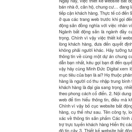
Ngày nay, việc thiết kế website bất đ
bán nhà ở, căn hộ, chung cư… đang là
tiếp cận khách hàng. Thực tế có đến
ở qua các trang web trước khi gọi đế
động sản đồng nghĩa với việc nhân vi
Ngành bất động sản là ngành đầy c
trọng. Chính vì vậy việc thiết kế
lòng khách hàng, đưa đến quyết đị
không phải người khác. Hãy tưởng t
thông tin về cùng một dự án chung 
dẫn bạn nhất, kêu gọi bạn đi đến quyê
vậy hãy cùng Minh Đức Digital xem lời 
mục tiêu của bạn là ai? Họ thuộc phâ
hàng là người có thu nhập trung bình t
khách hàng là đại gia sang trọng, nhiê
theo phong cách cổ điển. 2. Nội dung
web để tìm hiểu thông tin, điều mà kha
Chính vì vậy bố cục website bất động 
hàng, cụ thể như sau. Tên công ty, log
xác về thông tin sản phẩm Các hình a
trợ trực tuyến khách hàng Hiển thị c
độ tin cậy 3. Thiết kế website bấ