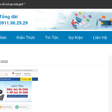
 rồi nói gì nữa giờ."
Tổng đài
0911.98.29.29
 Web
Kiến Thức
Tin Tức
Sự Kiện
Liên Hệ
/2022