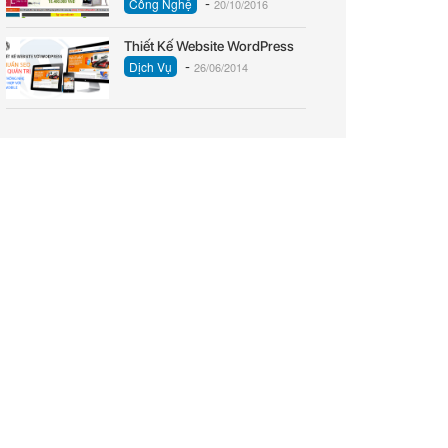
-
Công Nghệ
20/10/2016
Thiết Kế Website WordPress
-
Dịch Vụ
26/06/2014