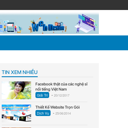
TIN XEM NHIỀU
Facebook thật của các nghệ sĩ
nổi tiếng Việt Nam
-
Giải Trí
20/12/2017
Thiết Kế Website Trọn Gói
-
Dịch Vụ
25/06/2014