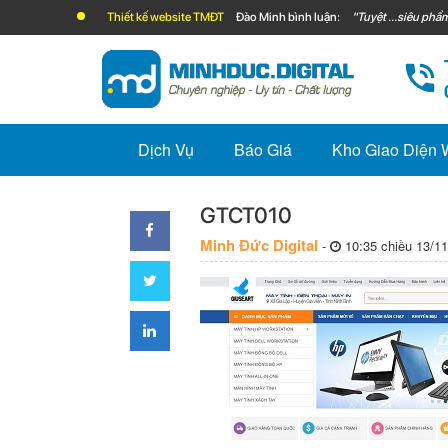
Thiết kế website TMĐT
Đào Minh bình luận:
"Tuyệt ...siêu phẩm
Dịch Vụ
Báo Giá
Kho Giao Diện
GTCT010
Minh Đức Digital
-
10:35 chiều 13/11