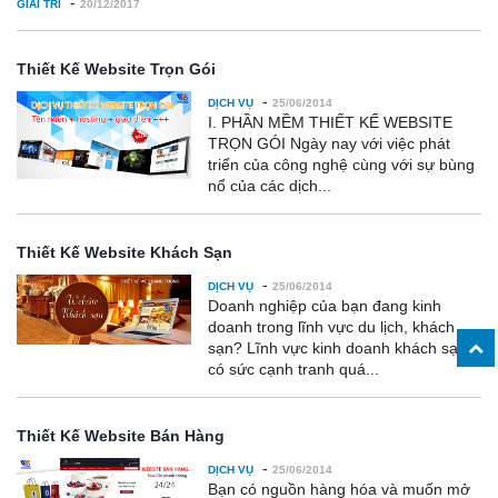
-
GIẢI TRÍ
20/12/2017
Thiết Kế Website Trọn Gói
-
DỊCH VỤ
25/06/2014
I. PHẦN MỀM THIẾT KẾ WEBSITE
TRỌN GÓI Ngày nay với việc phát
triển của công nghệ cùng với sự bùng
nổ của các dịch...
Thiết Kế Website Khách Sạn
-
DỊCH VỤ
25/06/2014
Doanh nghiệp của bạn đang kinh
doanh trong lĩnh vực du lịch, khách
sạn? Lĩnh vực kinh doanh khách sạn
có sức cạnh tranh quá...
Thiết Kế Website Bán Hàng
-
DỊCH VỤ
25/06/2014
Bạn có nguồn hàng hóa và muốn mở