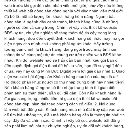
tiếp cận thông tin về các dự án chung cư, nhà ở qua các trang
web trước khi gọi đến cho nhân viên môi giới, như vậy nếu không
thiết kế web bất động sản đồng nghĩa với việc nhân viên môi giới
đã bỏ lỡ một số lượng lớn khách hàng tiềm năng. Ngành bất
động sản là ngành đầy cạnh tranh, khách hàng cũng là những
người có tiền và sang trọng. Chính vì vậy việc thiết kế website
BĐS uy tín, chuyên nghiệp sẽ tăng thêm độ tin cậy trong lòng
khách hàng, đưa đến quyết định khách hàng sẽ nhấc máy mà gọi
điện ngay cho mình chứ không phải người khác. Hãy tưởng
tượng bạn chính là khách hàng, đang ngồi trước máy tính xem
thông tin về cùng một dự án chung cư trên nhiều web BĐS khác
nhau. Khi đó, website nào sẽ hấp dẫn bạn nhất, kêu gọi bạn đi
đến quyết định gọi điện thoại để hỏi tư vấn, bạn đã suy nghĩ đến
chưa, vậy hãy cùng Minh Đức Digital xem lời giải đáp nhé! 1. Giao
diện website bất động sản Khách hàng mục tiêu của bạn là ai?
Họ thuộc phân khúc người có thu nhập trung bình hay nhiều tiền?
Nếu khách hàng là người có thu nhập trung bình thì giao diện
phản ánh sự thân thiện, gần gũi dễ gần. Còn nếu khách hàng là
đại gia sang trọng, nhiều tiền thì giao diện thiết kế website bất
động sản đẹp, hiện đại theo phong cách cổ điển. 2. Nội dung
làm web bất động sản Khách hàng mua nhà đất truy cập vào web
để tìm hiểu thông tin, điều mà khách hàng cần là thông tin phải tin
cậy, đầy đủ và chính xác. Chính vì vậy bố cục website bất động
sản phải làm nổi bật sự chuyên nghiệp, uy tín đối với khách hàng,