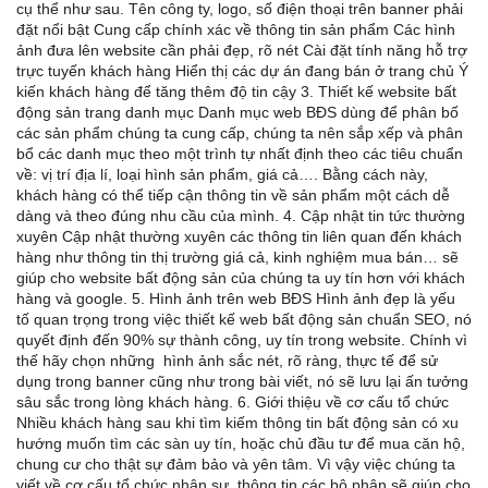
cụ thể như sau. Tên công ty, logo, số điện thoại trên banner phải
đặt nổi bật Cung cấp chính xác về thông tin sản phẩm Các hình
ảnh đưa lên website cần phải đẹp, rõ nét Cài đặt tính năng hỗ trợ
trực tuyến khách hàng Hiển thị các dự án đang bán ở trang chủ Ý
kiến khách hàng để tăng thêm độ tin cậy 3. Thiết kế website bất
động sản trang danh mục Danh mục web BĐS dùng để phân bố
các sản phẩm chúng ta cung cấp, chúng ta nên sắp xếp và phân
bổ các danh mục theo một trình tự nhất định theo các tiêu chuẩn
về: vị trí địa lí, loại hình sản phẩm, giá cả…. Bằng cách này,
khách hàng có thể tiếp cận thông tin về sản phẩm một cách dễ
dàng và theo đúng nhu cầu của mình. 4. Cập nhật tin tức thường
xuyên Cập nhật thường xuyên các thông tin liên quan đến khách
hàng như thông tin thị trường giá cả, kinh nghiệm mua bán… sẽ
giúp cho website bất động sản của chúng ta uy tín hơn với khách
hàng và google. 5. Hình ảnh trên web BĐS Hình ảnh đẹp là yếu
tố quan trọng trong việc thiết kế web bất động sản chuẩn SEO, nó
quyết định đến 90% sự thành công, uy tín trong website. Chính vì
thế hãy chọn những hình ảnh sắc nét, rõ ràng, thực tế để sử
dụng trong banner cũng như trong bài viết, nó sẽ lưu lại ấn tưởng
sâu sắc trong lòng khách hàng. 6. Giới thiệu về cơ cấu tổ chức
Nhiều khách hàng sau khi tìm kiếm thông tin bất động sản có xu
hướng muốn tìm các sàn uy tín, hoặc chủ đầu tư để mua căn hộ,
chung cư cho thật sự đảm bảo và yên tâm. Vì vậy việc chúng ta
viết về cơ cấu tổ chức nhân sự, thông tin các bộ phận sẽ giúp cho