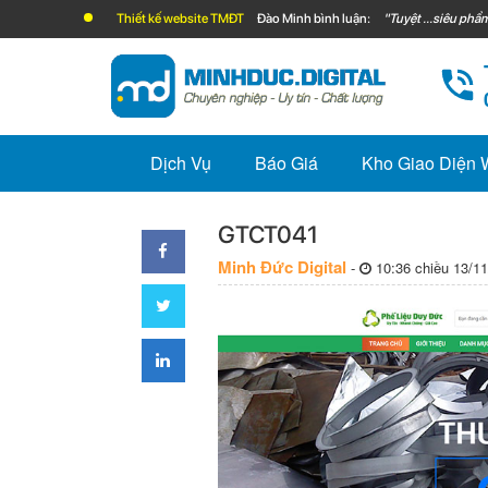
Thiết kế website TMĐT
Đào Minh bình luận:
"Tuyệt ...siêu phẩm
Dịch Vụ
Báo Giá
Kho Giao Diện
GTCT041
Minh Đức Digital
-
10:36 chiều 13/11