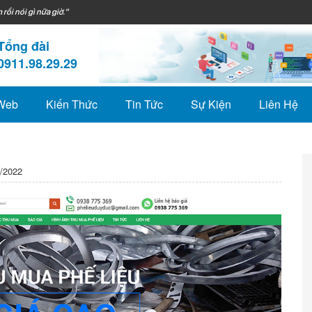
 rồi nói gì nữa giờ."
Tổng đài
0911.98.29.29
 Web
Kiến Thức
Tin Tức
Sự Kiện
Liên Hệ
/2022