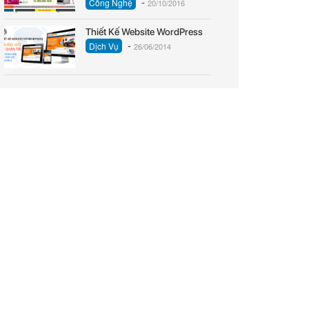
-
Công Nghệ
20/10/2016
Thiết Kế Website WordPress
-
Dịch Vụ
26/06/2014