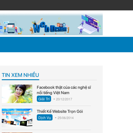
TIN XEM NHIỀU
Facebook thật của các nghệ sĩ
nổi tiếng Việt Nam
-
Giải Trí
20/12/2017
Thiết Kế Website Trọn Gói
-
Dịch Vụ
25/06/2014