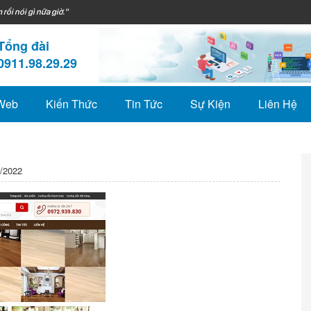
 rồi nói gì nữa giờ."
Tổng đài
0911.98.29.29
 Web
Kiến Thức
Tin Tức
Sự Kiện
Liên Hệ
/2022