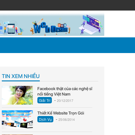
TIN XEM NHIỀU
Facebook thật của các nghệ sĩ
nổi tiếng Việt Nam
-
Giải Trí
20/12/2017
Thiết Kế Website Trọn Gói
-
Dịch Vụ
25/06/2014