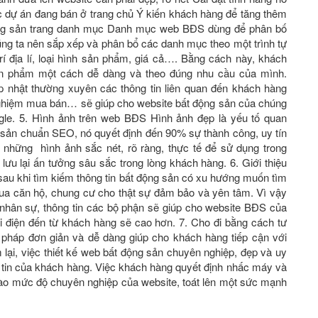
ác dự án đang bán ở trang chủ Ý kiến khách hàng để tăng thêm
t động sản trang danh mục Danh mục web BĐS dùng để phân bố
ng ta nên sắp xếp và phân bổ các danh mục theo một trình tự
rí địa lí, loại hình sản phẩm, giá cả…. Bằng cách này, khách
sản phẩm một cách dễ dàng và theo đúng nhu cầu của mình.
nhật thường xuyên các thông tin liên quan đến khách hàng
h nghiệm mua bán… sẽ giúp cho website bất động sản của chúng
ogle. 5. Hình ảnh trên web BĐS Hình ảnh đẹp là yếu tố quan
ng sản chuẩn SEO, nó quyết định đến 90% sự thành công, uy tín
những hình ảnh sắc nét, rõ ràng, thực tế để sử dụng trong
lưu lại ấn tưởng sâu sắc trong lòng khách hàng. 6. Giới thiệu
sau khi tìm kiếm thông tin bất động sản có xu hướng muốn tìm
 mua căn hộ, chung cư cho thật sự đảm bảo và yên tâm. Vì vậy
́c nhân sự, thông tin các bộ phận sẽ giúp cho website BĐS của
 điện đến từ khách hàng sẽ cao hơn. 7. Cho đi bằng cách tư
i pháp đơn giản và dễ dàng giúp cho khách hàng tiếp cận với
lại, việc thiết kế web bất động sản chuyên nghiệp, đẹp và uy
 tin của khách hàng. Việc khách hàng quyết định nhấc máy và
 vào mức độ chuyên nghiệp của website, toát lên một sức mạnh