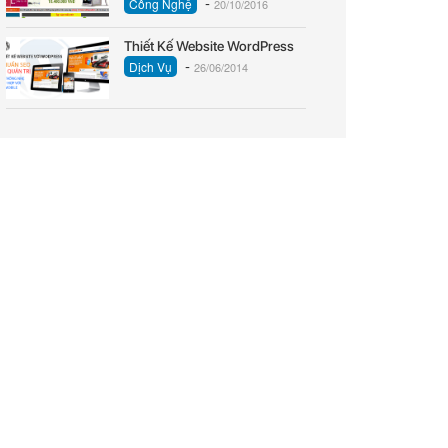
-
Công Nghệ
20/10/2016
Thiết Kế Website WordPress
-
Dịch Vụ
26/06/2014