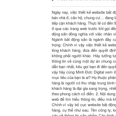
Ngày nay, việc thiết kế website bất đ
bán nhà ở, căn hộ, chung cư… đang là
tiếp cận khách hàng. Thực tế có đến
ở qua các trang web trước khi gọi đế
động sản đồng nghĩa với việc nhân vi
Ngành bất động sản là ngành đầy c
trọng. Chính vì vậy việc thiết kế
lòng khách hàng, đưa đến quyết đị
không phải người khác. Hãy tưởng t
thông tin về cùng một dự án chung 
dẫn bạn nhất, kêu gọi bạn đi đến quyê
vậy hãy cùng Minh Đức Digital xem lời 
mục tiêu của bạn là ai? Họ thuộc phâ
hàng là người có thu nhập trung bình t
khách hàng là đại gia sang trọng, nhiê
theo phong cách cổ điển. 2. Nội dung
web để tìm hiểu thông tin, điều mà kha
Chính vì vậy bố cục website bất động 
hàng, cụ thể như sau. Tên công ty, log
xác về thông tin sản phẩm Các hình a