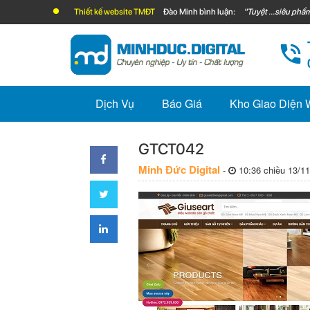
Thiết kế website TMĐT
Đào Minh bình luận:
"Tuyệt ...siêu phẩm
Dịch Vụ
Báo Giá
Kho Giao Diện
GTCT042
Minh Đức Digital
-
10:36 chiều 13/11