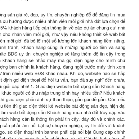
ộng sản giá rẻ, đẹp, uy tín, chuyên nghiệp để để đăng tin mua
 xu hướng được nhiều nhân viên môi giới nhà đất lựa chọn để
 95% khách hàng tiếp cận thông tin về các dự án chung cư, nhà
n cho nhân viên môi giới, như vậy nếu không thiết kế web bất
ên môi giới đã bỏ lỡ một số lượng lớn khách hàng tiềm năng.
ạnh tranh, khách hàng cũng là những người có tiền và sang
 website BĐS uy tín, chuyên nghiệp sẽ tăng thêm độ tin cậy trong
nh khách hàng sẽ nhấc máy mà gọi điện ngay cho mình chứ
ượng bạn chính là khách hàng, đang ngồi trước máy tính xem
cư trên nhiều web BĐS khác nhau. Khi đó, website nào sẽ hấp
́t định gọi điện thoại để hỏi tư vấn, bạn đã suy nghĩ đến chưa,
giải đáp nhé! 1. Giao diện website bất động sản Khách hàng
n khúc người có thu nhập trung bình hay nhiều tiền? Nếu khách
hì giao diện phản ánh sự thân thiện, gần gũi dễ gần. Còn nếu
̀u tiền thì giao diện thiết kế website bất động sản đẹp, hiện đại
 làm web bất động sản Khách hàng mua nhà đất truy cập vào
́ch hàng cần là thông tin phải tin cậy, đầy đủ và chính xác.
sản phải làm nổi bật sự chuyên nghiệp, uy tín đối với khách
o, số điện thoại trên banner phải đặt nổi bật Cung cấp chính
̉nh đưa lên website cần phải đẹp, rõ nét Cài đặt tính năng hỗ