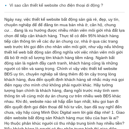
Vì sao cần thiết kế website cho điện thoại di động ?
Ngày nay, việc thiết kế website bất động sản giá rẻ, đẹp, uy tín,
chuyên nghiệp để để đăng tin mua bán nhà ở, căn hộ, chung
cư… đang là xu hướng được nhiều nhân viên môi giới nhà đất lựa
chọn để tiếp cận khách hàng. Thực tế có đến 95% khách hàng
tiếp cận thông tin về các dự án chung cư, nhà ở qua các trang
web trước khi gọi đến cho nhân viên môi giới, như vậy nếu không
thiết kế web bất động sản đồng nghĩa với việc nhân viên môi giới
đã bỏ lỡ một số lượng lớn khách hàng tiềm năng. Ngành bất
động sản là ngành đầy cạnh tranh, khách hàng cũng là những
người có tiền và sang trọng. Chính vì vậy việc thiết kế website
BĐS uy tín, chuyên nghiệp sẽ tăng thêm độ tin cậy trong lòng
khách hàng, đưa đến quyết định khách hàng sẽ nhấc máy mà gọi
điện ngay cho mình chứ không phải người khác. Hãy tưởng
tượng bạn chính là khách hàng, đang ngồi trước máy tính xem
thông tin về cùng một dự án chung cư trên nhiều web BĐS khác
nhau. Khi đó, website nào sẽ hấp dẫn bạn nhất, kêu gọi bạn đi
đến quyết định gọi điện thoại để hỏi tư vấn, bạn đã suy nghĩ đến
chưa, vậy hãy cùng Minh Đức Digital xem lời giải đáp nhé! 1. Giao
diện website bất động sản Khách hàng mục tiêu của bạn là ai?
Họ thuộc phân khúc người có thu nhập trung bình hay nhiều tiền?
Nếu khách hàng là người có thu nhập trung bình thì giao diện