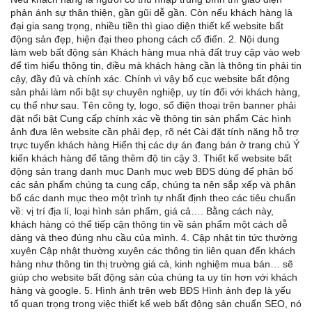
phản ánh sự thân thiện, gần gũi dễ gần. Còn nếu khách hàng là
đại gia sang trọng, nhiều tiền thì giao diện thiết kế website bất
động sản đẹp, hiện đại theo phong cách cổ điển. 2. Nội dung
làm web bất động sản Khách hàng mua nhà đất truy cập vào web
để tìm hiểu thông tin, điều mà khách hàng cần là thông tin phải tin
cậy, đầy đủ và chính xác. Chính vì vậy bố cục website bất động
sản phải làm nổi bật sự chuyên nghiệp, uy tín đối với khách hàng,
cụ thể như sau. Tên công ty, logo, số điện thoại trên banner phải
đặt nổi bật Cung cấp chính xác về thông tin sản phẩm Các hình
ảnh đưa lên website cần phải đẹp, rõ nét Cài đặt tính năng hỗ trợ
trực tuyến khách hàng Hiển thị các dự án đang bán ở trang chủ Ý
kiến khách hàng để tăng thêm độ tin cậy 3. Thiết kế website bất
động sản trang danh mục Danh mục web BĐS dùng để phân bố
các sản phẩm chúng ta cung cấp, chúng ta nên sắp xếp và phân
bổ các danh mục theo một trình tự nhất định theo các tiêu chuẩn
về: vị trí địa lí, loại hình sản phẩm, giá cả…. Bằng cách này,
khách hàng có thể tiếp cận thông tin về sản phẩm một cách dễ
dàng và theo đúng nhu cầu của mình. 4. Cập nhật tin tức thường
xuyên Cập nhật thường xuyên các thông tin liên quan đến khách
hàng như thông tin thị trường giá cả, kinh nghiệm mua bán… sẽ
giúp cho website bất động sản của chúng ta uy tín hơn với khách
hàng và google. 5. Hình ảnh trên web BĐS Hình ảnh đẹp là yếu
tố quan trọng trong việc thiết kế web bất động sản chuẩn SEO, nó