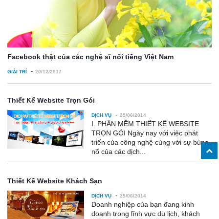
Facebook thật của các nghệ sĩ nổi tiếng Việt Nam
-
GIẢI TRÍ
20/12/2017
Thiết Kế Website Trọn Gói
-
DỊCH VỤ
25/06/2014
I. PHẦN MỀM THIẾT KẾ WEBSITE
TRỌN GÓI Ngày nay với việc phát
triển của công nghệ cùng với sự bùng
nổ của các dịch...
Thiết Kế Website Khách Sạn
-
DỊCH VỤ
25/06/2014
Doanh nghiệp của bạn đang kinh
doanh trong lĩnh vực du lịch, khách