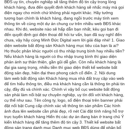
BĐS uy tín, chuyên nghiệp sẽ tăng thêm độ tin cậy trong lòng
khách hàng, đưa đến quyết định khách hàng sẽ nhấc máy mà gọi
điện ngay cho mình chứ không phải người khác. Hãy tưởng
tượng bạn chính là khách hàng, đang ngồi trước máy tính xem
thông tin về cùng một dự án chung cư trên nhiều web BĐS khác
nhau. Khi đó, website nào sẽ hấp dẫn bạn nhất, kêu gọi bạn đi
đến quyết định gọi điện thoại để hỏi tư vấn, bạn đã suy nghĩ đến
chưa, vậy hãy cùng Minh Đức Digital xem lời giải đáp nhé! 1. Giao
diện website bất động sản Khách hàng mục tiêu của bạn là ai?
Họ thuộc phân khúc người có thu nhập trung bình hay nhiều tiền?
Nếu khách hàng là người có thu nhập trung bình thì giao diện
phản ánh sự thân thiện, gần gũi dễ gần. Còn nếu khách hàng là
đại gia sang trọng, nhiều tiền thì giao diện thiết kế website bất
động sản đẹp, hiện đại theo phong cách cổ điển. 2. Nội dung
làm web bất động sản Khách hàng mua nhà đất truy cập vào web
để tìm hiểu thông tin, điều mà khách hàng cần là thông tin phải tin
cậy, đầy đủ và chính xác. Chính vì vậy bố cục website bất động
sản phải làm nổi bật sự chuyên nghiệp, uy tín đối với khách hàng,
cụ thể như sau. Tên công ty, logo, số điện thoại trên banner phải
đặt nổi bật Cung cấp chính xác về thông tin sản phẩm Các hình
ảnh đưa lên website cần phải đẹp, rõ nét Cài đặt tính năng hỗ trợ
trực tuyến khách hàng Hiển thị các dự án đang bán ở trang chủ Ý
kiến khách hàng để tăng thêm độ tin cậy 3. Thiết kế website bất
động sản trang danh mục Danh mục web BĐS dùng để phân bố