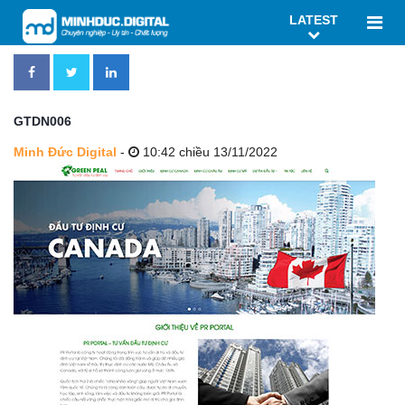
LATEST
GTDN006
Minh Đức Digital
-
10:42 chiều 13/11/2022