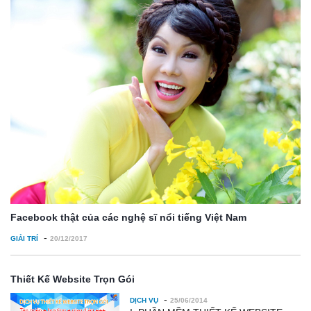
Facebook thật của các nghệ sĩ nổi tiếng Việt Nam
-
GIẢI TRÍ
20/12/2017
Thiết Kế Website Trọn Gói
-
DỊCH VỤ
25/06/2014