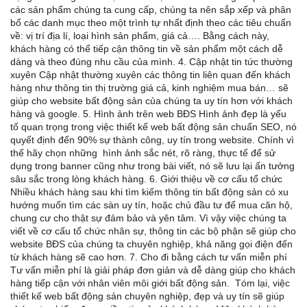
các sản phẩm chúng ta cung cấp, chúng ta nên sắp xếp và phân
bổ các danh mục theo một trình tự nhất định theo các tiêu chuẩn
về: vị trí địa lí, loại hình sản phẩm, giá cả…. Bằng cách này,
khách hàng có thể tiếp cận thông tin về sản phẩm một cách dễ
dàng và theo đúng nhu cầu của mình. 4. Cập nhật tin tức thường
xuyên Cập nhật thường xuyên các thông tin liên quan đến khách
hàng như thông tin thị trường giá cả, kinh nghiệm mua bán… sẽ
giúp cho website bất động sản của chúng ta uy tín hơn với khách
hàng và google. 5. Hình ảnh trên web BĐS Hình ảnh đẹp là yếu
tố quan trọng trong việc thiết kế web bất động sản chuẩn SEO, nó
quyết định đến 90% sự thành công, uy tín trong website. Chính vì
thế hãy chọn những hình ảnh sắc nét, rõ ràng, thực tế để sử
dụng trong banner cũng như trong bài viết, nó sẽ lưu lại ấn tưởng
sâu sắc trong lòng khách hàng. 6. Giới thiệu về cơ cấu tổ chức
Nhiều khách hàng sau khi tìm kiếm thông tin bất động sản có xu
hướng muốn tìm các sàn uy tín, hoặc chủ đầu tư để mua căn hộ,
chung cư cho thật sự đảm bảo và yên tâm. Vì vậy việc chúng ta
viết về cơ cấu tổ chức nhân sự, thông tin các bộ phận sẽ giúp cho
website BĐS của chúng ta chuyên nghiệp, khả năng gọi điện đến
từ khách hàng sẽ cao hơn. 7. Cho đi bằng cách tư vấn miễn phí
Tư vấn miễn phí là giải pháp đơn giản và dễ dàng giúp cho khách
hàng tiếp cận với nhân viên môi giới bất động sản. Tóm lại, việc
thiết kế web bất động sản chuyên nghiệp, đẹp và uy tín sẽ giúp