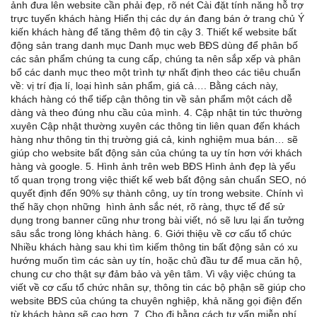
ảnh đưa lên website cần phải đẹp, rõ nét Cài đặt tính năng hỗ trợ
trực tuyến khách hàng Hiển thị các dự án đang bán ở trang chủ Ý
kiến khách hàng để tăng thêm độ tin cậy 3. Thiết kế website bất
động sản trang danh mục Danh mục web BĐS dùng để phân bố
các sản phẩm chúng ta cung cấp, chúng ta nên sắp xếp và phân
bổ các danh mục theo một trình tự nhất định theo các tiêu chuẩn
về: vị trí địa lí, loại hình sản phẩm, giá cả…. Bằng cách này,
khách hàng có thể tiếp cận thông tin về sản phẩm một cách dễ
dàng và theo đúng nhu cầu của mình. 4. Cập nhật tin tức thường
xuyên Cập nhật thường xuyên các thông tin liên quan đến khách
hàng như thông tin thị trường giá cả, kinh nghiệm mua bán… sẽ
giúp cho website bất động sản của chúng ta uy tín hơn với khách
hàng và google. 5. Hình ảnh trên web BĐS Hình ảnh đẹp là yếu
tố quan trọng trong việc thiết kế web bất động sản chuẩn SEO, nó
quyết định đến 90% sự thành công, uy tín trong website. Chính vì
thế hãy chọn những hình ảnh sắc nét, rõ ràng, thực tế để sử
dụng trong banner cũng như trong bài viết, nó sẽ lưu lại ấn tưởng
sâu sắc trong lòng khách hàng. 6. Giới thiệu về cơ cấu tổ chức
Nhiều khách hàng sau khi tìm kiếm thông tin bất động sản có xu
hướng muốn tìm các sàn uy tín, hoặc chủ đầu tư để mua căn hộ,
chung cư cho thật sự đảm bảo và yên tâm. Vì vậy việc chúng ta
viết về cơ cấu tổ chức nhân sự, thông tin các bộ phận sẽ giúp cho
website BĐS của chúng ta chuyên nghiệp, khả năng gọi điện đến
từ khách hàng sẽ cao hơn. 7. Cho đi bằng cách tư vấn miễn phí