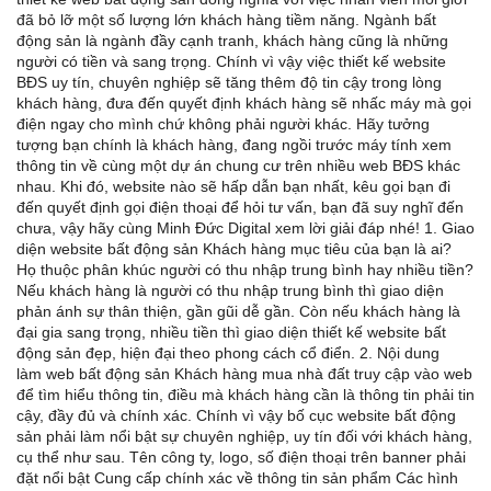
đã bỏ lỡ một số lượng lớn khách hàng tiềm năng. Ngành bất
động sản là ngành đầy cạnh tranh, khách hàng cũng là những
người có tiền và sang trọng. Chính vì vậy việc thiết kế website
BĐS uy tín, chuyên nghiệp sẽ tăng thêm độ tin cậy trong lòng
khách hàng, đưa đến quyết định khách hàng sẽ nhấc máy mà gọi
điện ngay cho mình chứ không phải người khác. Hãy tưởng
tượng bạn chính là khách hàng, đang ngồi trước máy tính xem
thông tin về cùng một dự án chung cư trên nhiều web BĐS khác
nhau. Khi đó, website nào sẽ hấp dẫn bạn nhất, kêu gọi bạn đi
đến quyết định gọi điện thoại để hỏi tư vấn, bạn đã suy nghĩ đến
chưa, vậy hãy cùng Minh Đức Digital xem lời giải đáp nhé! 1. Giao
diện website bất động sản Khách hàng mục tiêu của bạn là ai?
Họ thuộc phân khúc người có thu nhập trung bình hay nhiều tiền?
Nếu khách hàng là người có thu nhập trung bình thì giao diện
phản ánh sự thân thiện, gần gũi dễ gần. Còn nếu khách hàng là
đại gia sang trọng, nhiều tiền thì giao diện thiết kế website bất
động sản đẹp, hiện đại theo phong cách cổ điển. 2. Nội dung
làm web bất động sản Khách hàng mua nhà đất truy cập vào web
để tìm hiểu thông tin, điều mà khách hàng cần là thông tin phải tin
cậy, đầy đủ và chính xác. Chính vì vậy bố cục website bất động
sản phải làm nổi bật sự chuyên nghiệp, uy tín đối với khách hàng,
cụ thể như sau. Tên công ty, logo, số điện thoại trên banner phải
đặt nổi bật Cung cấp chính xác về thông tin sản phẩm Các hình