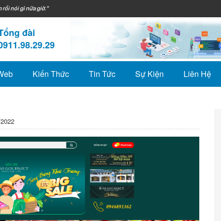
 rồi nói gì nữa giờ."
Tổng đài
0911.98.29.29
 Web
Kiến Thức
Tin Tức
Sự Kiện
Liên Hệ
/2022