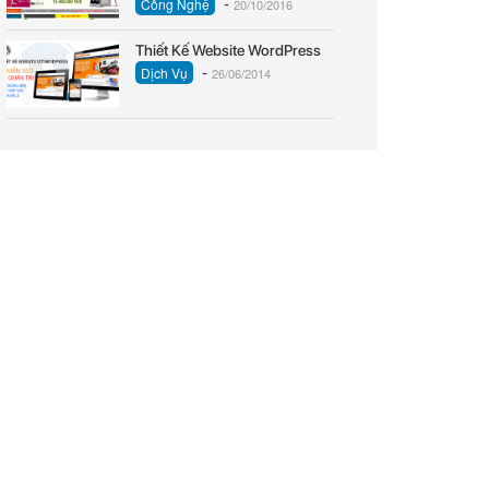
-
Công Nghệ
20/10/2016
Thiết Kế Website WordPress
-
Dịch Vụ
26/06/2014