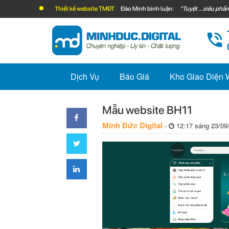
Thiết kế website TMĐT
Đào Minh bình luận:
"Tuyệt ...siêu phẩm
Dịch Vụ
Báo Giá
Kho Giao Diện
Mẫu website BH11
Minh Đức Digital
-
12:17 sáng 23/09