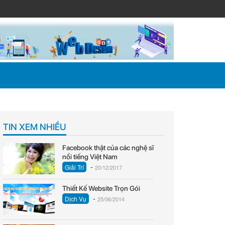
TIN XEM NHIỀU
Facebook thật của các nghệ sĩ
nổi tiếng Việt Nam
-
Giải Trí
20/12/2017
Thiết Kế Website Trọn Gói
-
Dịch Vụ
25/06/2014