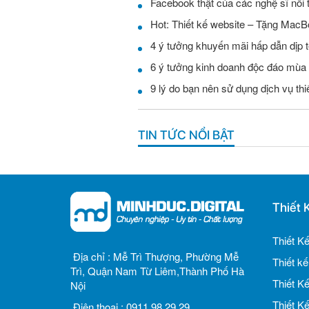
Facebook thật của các nghệ sĩ nổi 
Hot: Thiết kế website – Tặng MacB
4 ý tưởng khuyến mãi hấp dẫn dịp t
6 ý tưởng kinh doanh độc đáo mùa
9 lý do bạn nên sử dụng dịch vụ th
TIN TỨC NỔI BẬT
Thiết 
Thiết K
Địa chỉ :
Mễ Trì Thượng, Phường Mễ
Thiết k
Trì, Quận Nam Từ Liêm,Thành Phố Hà
Thiết K
Nội
Thiết K
Điện thoại :
0911.98.29.29