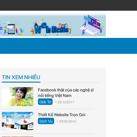
TIN XEM NHIỀU
Facebook thật của các nghệ sĩ
nổi tiếng Việt Nam
-
Giải Trí
20/12/2017
Thiết Kế Website Trọn Gói
-
Dịch Vụ
25/06/2014