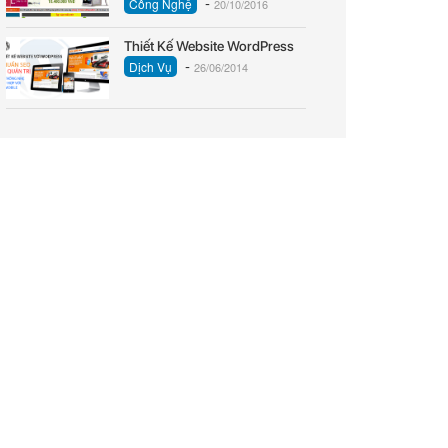
-
Công Nghệ
20/10/2016
Thiết Kế Website WordPress
-
Dịch Vụ
26/06/2014