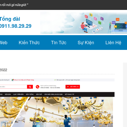
 rồi nói gì nữa giờ."
Tổng đài
0911.98.29.29
 Web
Kiến Thức
Tin Tức
Sự Kiện
Liên Hệ
2022