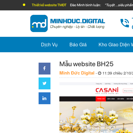
Thiết kế website TMĐT
Đào Minh bình luận:
"Tuyệt ...siêu phẩm
Dịch Vụ
Báo Giá
Kho Giao Diện
Mẫu website BH25
Minh Đức Digital
-
11:39 chiều 2/10/