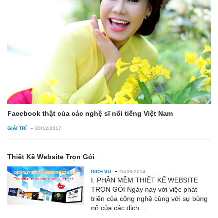
Facebook thật của các nghệ sĩ nổi tiếng Việt Nam
-
GIẢI TRÍ
20/12/2017
Thiết Kế Website Trọn Gói
-
DỊCH VỤ
25/06/2014
I. PHẦN MỀM THIẾT KẾ WEBSITE
TRỌN GÓI Ngày nay với việc phát
triển của công nghệ cùng với sự bùng
nổ của các dịch...