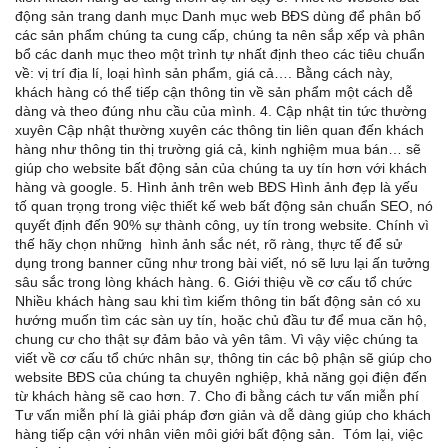
động sản trang danh mục Danh mục web BĐS dùng để phân bố
các sản phẩm chúng ta cung cấp, chúng ta nên sắp xếp và phân
bổ các danh mục theo một trình tự nhất định theo các tiêu chuẩn
về: vị trí địa lí, loại hình sản phẩm, giá cả…. Bằng cách này,
khách hàng có thể tiếp cận thông tin về sản phẩm một cách dễ
dàng và theo đúng nhu cầu của mình. 4. Cập nhật tin tức thường
xuyên Cập nhật thường xuyên các thông tin liên quan đến khách
hàng như thông tin thị trường giá cả, kinh nghiệm mua bán… sẽ
giúp cho website bất động sản của chúng ta uy tín hơn với khách
hàng và google. 5. Hình ảnh trên web BĐS Hình ảnh đẹp là yếu
tố quan trọng trong việc thiết kế web bất động sản chuẩn SEO, nó
quyết định đến 90% sự thành công, uy tín trong website. Chính vì
thế hãy chọn những hình ảnh sắc nét, rõ ràng, thực tế để sử
dụng trong banner cũng như trong bài viết, nó sẽ lưu lại ấn tưởng
sâu sắc trong lòng khách hàng. 6. Giới thiệu về cơ cấu tổ chức
Nhiều khách hàng sau khi tìm kiếm thông tin bất động sản có xu
hướng muốn tìm các sàn uy tín, hoặc chủ đầu tư để mua căn hộ,
chung cư cho thật sự đảm bảo và yên tâm. Vì vậy việc chúng ta
viết về cơ cấu tổ chức nhân sự, thông tin các bộ phận sẽ giúp cho
website BĐS của chúng ta chuyên nghiệp, khả năng gọi điện đến
từ khách hàng sẽ cao hơn. 7. Cho đi bằng cách tư vấn miễn phí
Tư vấn miễn phí là giải pháp đơn giản và dễ dàng giúp cho khách
hàng tiếp cận với nhân viên môi giới bất động sản. Tóm lại, việc