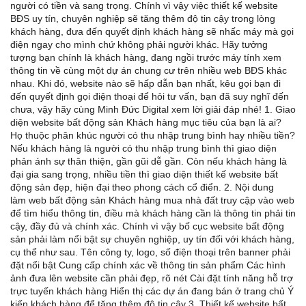
người có tiền và sang trọng. Chính vì vậy việc thiết kế website
BĐS uy tín, chuyên nghiệp sẽ tăng thêm độ tin cậy trong lòng
khách hàng, đưa đến quyết định khách hàng sẽ nhấc máy mà gọi
điện ngay cho mình chứ không phải người khác. Hãy tưởng
tượng bạn chính là khách hàng, đang ngồi trước máy tính xem
thông tin về cùng một dự án chung cư trên nhiều web BĐS khác
nhau. Khi đó, website nào sẽ hấp dẫn bạn nhất, kêu gọi bạn đi
đến quyết định gọi điện thoại để hỏi tư vấn, bạn đã suy nghĩ đến
chưa, vậy hãy cùng Minh Đức Digital xem lời giải đáp nhé! 1. Giao
diện website bất động sản Khách hàng mục tiêu của bạn là ai?
Họ thuộc phân khúc người có thu nhập trung bình hay nhiều tiền?
Nếu khách hàng là người có thu nhập trung bình thì giao diện
phản ánh sự thân thiện, gần gũi dễ gần. Còn nếu khách hàng là
đại gia sang trọng, nhiều tiền thì giao diện thiết kế website bất
động sản đẹp, hiện đại theo phong cách cổ điển. 2. Nội dung
làm web bất động sản Khách hàng mua nhà đất truy cập vào web
để tìm hiểu thông tin, điều mà khách hàng cần là thông tin phải tin
cậy, đầy đủ và chính xác. Chính vì vậy bố cục website bất động
sản phải làm nổi bật sự chuyên nghiệp, uy tín đối với khách hàng,
cụ thể như sau. Tên công ty, logo, số điện thoại trên banner phải
đặt nổi bật Cung cấp chính xác về thông tin sản phẩm Các hình
ảnh đưa lên website cần phải đẹp, rõ nét Cài đặt tính năng hỗ trợ
trực tuyến khách hàng Hiển thị các dự án đang bán ở trang chủ Ý
kiến khách hàng để tăng thêm độ tin cậy 3. Thiết kế website bất