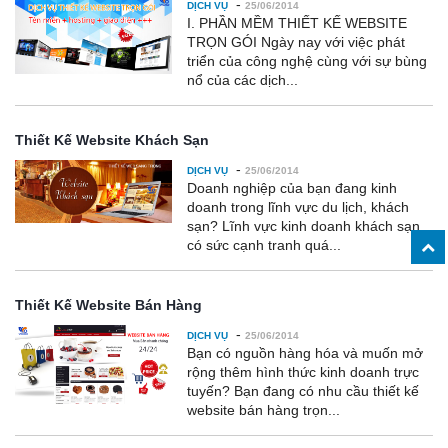
-
DỊCH VỤ
25/06/2014
I. PHẦN MỀM THIẾT KẾ WEBSITE
TRỌN GÓI Ngày nay với việc phát
triển của công nghệ cùng với sự bùng
nổ của các dịch...
Thiết Kế Website Khách Sạn
-
DỊCH VỤ
25/06/2014
Doanh nghiệp của bạn đang kinh
doanh trong lĩnh vực du lịch, khách
sạn? Lĩnh vực kinh doanh khách sạn
có sức cạnh tranh quá...
Thiết Kế Website Bán Hàng
-
DỊCH VỤ
25/06/2014
Bạn có nguồn hàng hóa và muốn mở
rộng thêm hình thức kinh doanh trực
tuyến? Bạn đang có nhu cầu thiết kế
website bán hàng trọn...