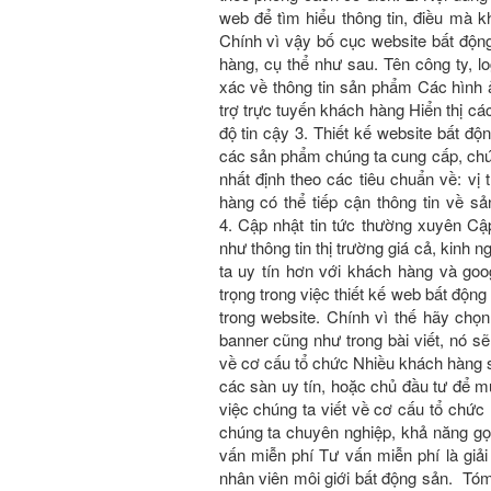
web để tìm hiểu thông tin, điều mà kha
Chính vì vậy bố cục website bất động 
hàng, cụ thể như sau. Tên công ty, log
xác về thông tin sản phẩm Các hình a
trợ trực tuyến khách hàng Hiển thị c
độ tin cậy 3. Thiết kế website bấ
các sản phẩm chúng ta cung cấp, chú
nhất định theo các tiêu chuẩn về: vị t
hàng có thể tiếp cận thông tin về 
4. Cập nhật tin tức thường xuyên Cập 
như thông tin thị trường giá cả, kin
ta uy tín hơn với khách hàng và go
trọng trong việc thiết kế web bất độ
trong website. Chính vì thế hãy chọn 
banner cũng như trong bài viết, nó sẽ 
về cơ cấu tổ chức Nhiều khách hàng 
các sàn uy tín, hoặc chủ đầu tư để
việc chúng ta viết về cơ cấu tổ chư
chúng ta chuyên nghiệp, khả năng gọi
vấn miễn phí Tư vấn miễn phí là giả
nhân viên môi giới bất động sản. Tóm 