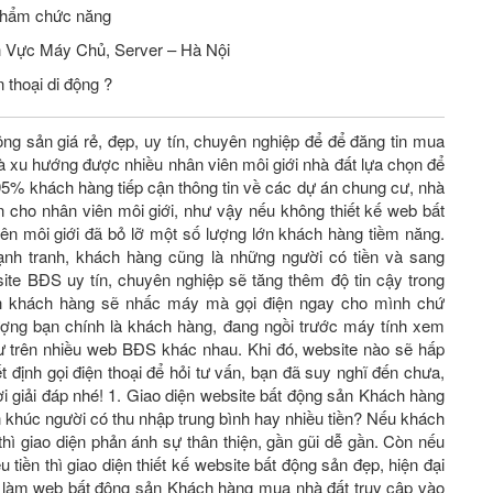
phẩm chức năng
Tuyển Nhân Viên Seo Website Lĩnh Vực Máy Chủ, Server – Hà Nội
 thoại di động ?
ộng sản giá rẻ, đẹp, uy tín, chuyên nghiệp để để đăng tin mua
 xu hướng được nhiều nhân viên môi giới nhà đất lựa chọn để
 95% khách hàng tiếp cận thông tin về các dự án chung cư, nhà
n cho nhân viên môi giới, như vậy nếu không thiết kế web bất
ên môi giới đã bỏ lỡ một số lượng lớn khách hàng tiềm năng.
ạnh tranh, khách hàng cũng là những người có tiền và sang
 website BĐS uy tín, chuyên nghiệp sẽ tăng thêm độ tin cậy trong
nh khách hàng sẽ nhấc máy mà gọi điện ngay cho mình chứ
ượng bạn chính là khách hàng, đang ngồi trước máy tính xem
cư trên nhiều web BĐS khác nhau. Khi đó, website nào sẽ hấp
́t định gọi điện thoại để hỏi tư vấn, bạn đã suy nghĩ đến chưa,
giải đáp nhé! 1. Giao diện website bất động sản Khách hàng
n khúc người có thu nhập trung bình hay nhiều tiền? Nếu khách
hì giao diện phản ánh sự thân thiện, gần gũi dễ gần. Còn nếu
̀u tiền thì giao diện thiết kế website bất động sản đẹp, hiện đại
 làm web bất động sản Khách hàng mua nhà đất truy cập vào