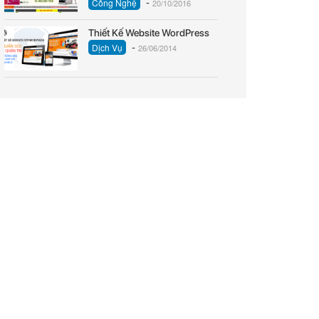
-
Công Nghệ
20/10/2016
Thiết Kế Website WordPress
-
Dịch Vụ
26/06/2014