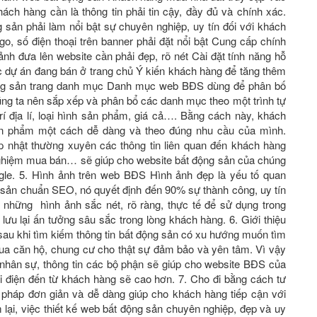
́ch hàng cần là thông tin phải tin cậy, đầy đủ và chính xác.
sản phải làm nổi bật sự chuyên nghiệp, uy tín đối với khách
o, số điện thoại trên banner phải đặt nổi bật Cung cấp chính
̉nh đưa lên website cần phải đẹp, rõ nét Cài đặt tính năng hỗ
ác dự án đang bán ở trang chủ Ý kiến khách hàng để tăng thêm
t động sản trang danh mục Danh mục web BĐS dùng để phân bố
ng ta nên sắp xếp và phân bổ các danh mục theo một trình tự
rí địa lí, loại hình sản phẩm, giá cả…. Bằng cách này, khách
sản phẩm một cách dễ dàng và theo đúng nhu cầu của mình.
nhật thường xuyên các thông tin liên quan đến khách hàng
h nghiệm mua bán… sẽ giúp cho website bất động sản của chúng
ogle. 5. Hình ảnh trên web BĐS Hình ảnh đẹp là yếu tố quan
ng sản chuẩn SEO, nó quyết định đến 90% sự thành công, uy tín
những hình ảnh sắc nét, rõ ràng, thực tế để sử dụng trong
lưu lại ấn tưởng sâu sắc trong lòng khách hàng. 6. Giới thiệu
sau khi tìm kiếm thông tin bất động sản có xu hướng muốn tìm
 mua căn hộ, chung cư cho thật sự đảm bảo và yên tâm. Vì vậy
́c nhân sự, thông tin các bộ phận sẽ giúp cho website BĐS của
 điện đến từ khách hàng sẽ cao hơn. 7. Cho đi bằng cách tư
i pháp đơn giản và dễ dàng giúp cho khách hàng tiếp cận với
lại, việc thiết kế web bất động sản chuyên nghiệp, đẹp và uy