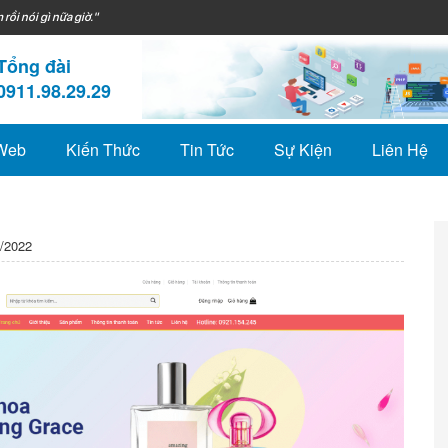
 rồi nói gì nữa giờ."
Tổng đài
0911.98.29.29
 Web
Kiến Thức
Tin Tức
Sự Kiện
Liên Hệ
/2022