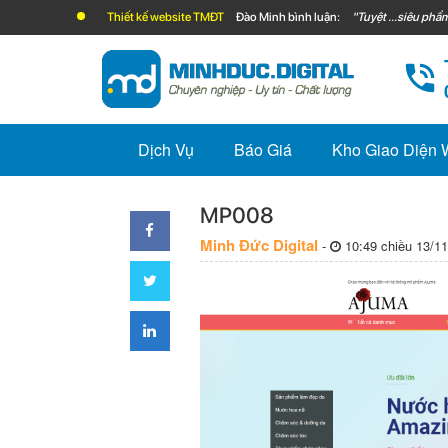
Thiết kế website TMĐT
Đào Minh bình luận:
"Tuyệt ...siêu phẩm
Dịch Vụ
Báo Giá
Kho Giao Diện
MP008
Minh Đức Digital
-
10:49 chiều 13/11