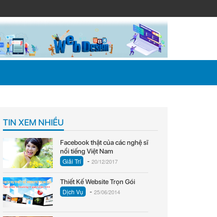
TIN XEM NHIỀU
Facebook thật của các nghệ sĩ
nổi tiếng Việt Nam
-
Giải Trí
20/12/2017
Thiết Kế Website Trọn Gói
-
Dịch Vụ
25/06/2014